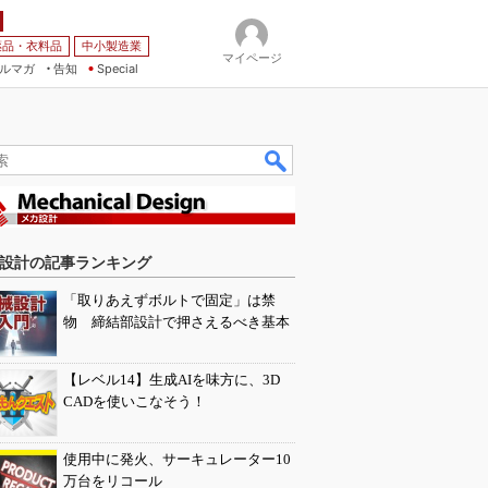
薬品・衣料品
中小製造業
マイページ
ルマガ
告知
Special
設計の記事ランキング
「取りあえずボルトで固定」は禁
物 締結部設計で押さえるべき基本
【レベル14】生成AIを味方に、3D
CADを使いこなそう！
使用中に発火、サーキュレーター10
万台をリコール