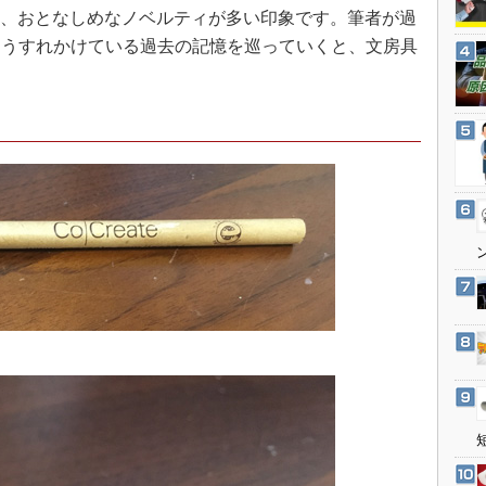
3Dプリンタ
て、おとなしめなノベルティが多い印象です。筆者が過
産業オープンネット展
デジタルツインとCAE
、うすれかけている過去の記憶を巡っていくと、文房具
S＆OP
インダストリー4.0
イノベーション
製造業ビッグデータ
メイドインジャパン
植物工場
知財マネジメント
海外生産
グローバル設計・開発
制御セキュリティ
新型コロナへの対応