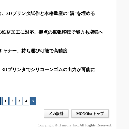
、3Dプリンタ試作と本格量産の“溝”を埋める
の鉄材加工に対応、拠点の拡張移転で能力も増強へ
スキャナー、持ち運び可能で高精度
、3Dプリンタでシリコーンゴムの出力が可能に
1
|
2
|
3
|
4
|
5
メカ設計
MONOist トップ
Copyright © ITmedia, Inc. All Rights Reserved.