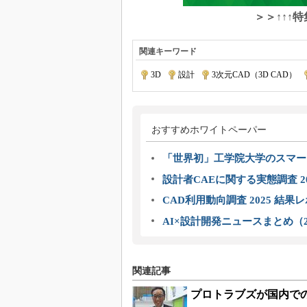
＞＞↑↑↑
関連キーワード
3D
|
設計
|
3次元CAD（3D CAD）
|
おすすめホワイトペーパー
「世界初」工学院大学のスマー
設計者CAEに関する実態調査 2
CAD利用動向調査 2025 結果
AI×設計開発ニュースまとめ（2
関連記事
プロトラブズが国内で