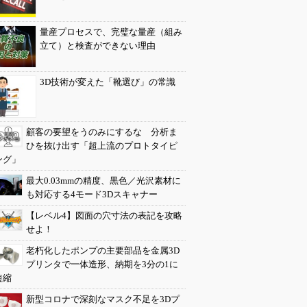
量産プロセスで、完璧な量産（組み
立て）と検査ができない理由
3D技術が変えた「靴選び」の常識
顧客の要望をうのみにするな 分析ま
ひを抜け出す「超上流のプロトタイピ
ング」
最大0.03mmの精度、黒色／光沢素材に
も対応する4モード3Dスキャナー
【レベル4】図面の穴寸法の表記を攻略
せよ！
老朽化したポンプの主要部品を金属3D
プリンタで一体造形、納期を3分の1に
短縮
新型コロナで深刻なマスク不足を3Dプ