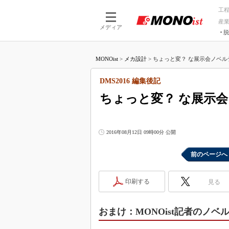
工
産
メディア
脱
つながる技術
AI×技術
MONOist
>
メカ設計
>
ちょっと変？ な展示会ノベルテ
つながる工場
AI×設備
つながるサービ
Physical
DMS2016 編集後記
ちょっと変？ な展示
2016年08月12日 09時00分 公開
前のページへ
印刷する
見る
おまけ：MONOist記者のノベ