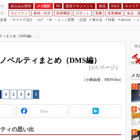
程別：
組み込み開発
メカ設計
製造マネジメント
物流
R＆D
キャリア
FA
業別：
モビリティ
素材／化学
医療機器
ロボット
電機
産業機械
食品・
炭素
サステナ設計
エッジ逆襲
品質
展示会
特集
メ
IoT
AI
ebook
伝承
組み込み開発
CEATEC
読者調査まとめ
編集後記
ィまとめ（DMS編）：...
JIMTOF
保全
メカ設計
つながるクルマ
組込み/エッジ コンピューティング
ス
 AI
製造マネジメント
5G
展＆IoT/5Gソリューション展
VR／AR
FA
会ノベルティまとめ（DMS編）
IIFES
モビリティ
フィールドサービス
（5/5 ページ）
国際ロボット展
素材／化学
FPGA
メカ
ジャパンモビリティショー
[
小林由美
，
MONOist
]
組み込み画像技術
TECHNO-FRONTIER
組み込みモデリング
1
|
2
|
3
|
4
|
5
人テク展
Windows Embedded
スマート工場EXPO
Share
車載ソフト開発
EdgeTech+
ISO26262
日本ものづくりワールド
ルティの思い出
無償設計ツール
AUTOMOTIVE WORLD