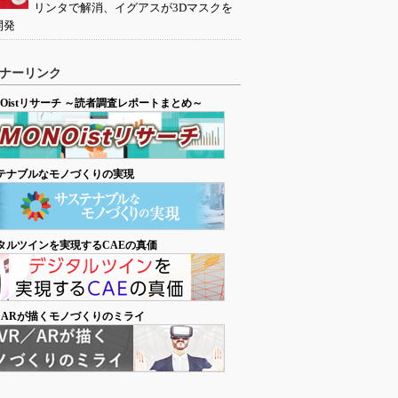
リンタで解消、イグアスが3Dマスクを
開発
ナーリンク
NOistリサーチ ～読者調査レポートまとめ～
テナブルなモノづくりの実現
タルツインを実現するCAEの真価
／ARが描くモノづくりのミライ