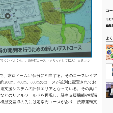
コー
モビ
編集
よく
グラウンドさくら」、通称ITコース （クリックして拡大） 出典:ホン
で、東京ドーム4.5個分に相当する。そのコースレイア
00m、400m、800mのコースが並列に配置されてお
回避支援システムの評価エリアとなっている。その奥に
点などのリアルワールドを再現し、駐車支援機能や標識
、模擬交差点の先には定常円コースがあり、渋滞運転支
。