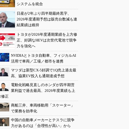
システムを統合
日産が2年ぶり四半期最終黒字、
2026年度通期予想は販売台数減も連
結業績は維持
トヨタが2026年度通期業績を上方修
正、好調なHEVは次世代電池で競争
力を強化へ
NVIDIAとトヨタ自動車、フィジカルAI
活用で車両／工場／都市を連携
マツダは新型CX-5好調で1Q売上過去最
高、協業EV投入も通期達成予想
電動化戦略見直しのホンダが四半期営
業利益で過去最高、2026年度業績も上
方修正
商船三井、車両移動用「スケーター」
で業務を効率化
中国の自動車メーカーとテスラに競争
力があるのは「合理性が高い」から