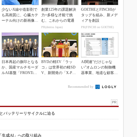
少ないX線や造影剤で
創業125年の課題解決
GOETHEとFINCHIが
も高画質に、心臓カテ
力×多様な才能で挑
タッグを組み、新メデ
ーテル向けの新画像技
む、これからの電通
ィアを創設
術
PR(dentsu Japan)
PR(FINCHI on GOETHE)
日本再起の旗印となる
BYDの軽EV「ラッ
AI関連“だけじゃな
か、国産マルチモーダ
コ」は世界初の軽SD
い”オムロンの制御機
ルAI基盤「FRONTi
V、新開発の「X-PAC
器事業、地道な顧客基
a」が始動
K」に電動システ...
盤強化が結実
Recommended by
PR
造とバッテリーリサイクルに迫る
「生成AI」への取り組み