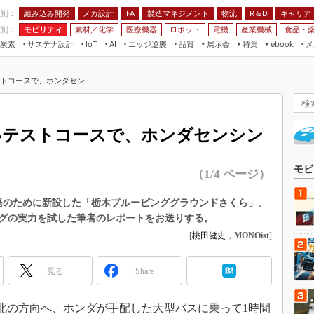
程別：
組み込み開発
メカ設計
製造マネジメント
物流
R＆D
キャリア
FA
業別：
モビリティ
素材／化学
医療機器
ロボット
電機
産業機械
食品・
炭素
サステナ設計
エッジ逆襲
品質
展示会
特集
メ
IoT
AI
ebook
伝承
組み込み開発
CEATEC
読者調査まとめ
編集後記
トコースで、ホンダセン...
JIMTOF
保全
メカ設計
つながるクルマ
組込み/エッジ コンピューティング
ス
 AI
製造マネジメント
5G
展＆IoT/5Gソリューション展
VR／AR
FA
いテストコースで、ホンダセンシン
IIFES
モビリティ
フィールドサービス
国際ロボット展
素材／化学
FPGA
モビ
（1/4 ページ）
ジャパンモビリティショー
組み込み画像技術
TECHNO-FRONTIER
開発のために新設した「栃木プルービンググラウンドさくら」。
組み込みモデリング
グの実力を試した筆者のレポートをお送りする。
人テク展
Windows Embedded
[
桃田健史
，
MONOist
]
スマート工場EXPO
車載ソフト開発
EdgeTech+
見る
Share
ISO26262
日本ものづくりワールド
無償設計ツール
AUTOMOTIVE WORLD
から北の方向へ、ホンダが手配した大型バスに乗って1時間