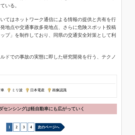
している。
いてはネットワーク通信による情報の提供と共有を行
多発地点や交通事故多発地点、さらに危険スポット投稿
マップ」を制作しており、同県の交通安全対策として利
ルドでの事故の実態に即した研究開発を行う、テクノ
行車
|
ミリ波
|
日本電産
|
画像認識
ダセンシングは軽自動車にも広がっていく
1
|
2
|
3
|
4
次のページへ