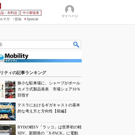
薬品・衣料品
中小製造業
マイページ
ルマガ
告知
Special
リティの記事ランキング
狭小な駐車場に、シャープがポール
カメラ式製品発表 市場シェア10％
目指す
テスラにおけるギガキャストの基本
的な考え方と方向性【前編】
BYDの軽EV「ラッコ」は世界初の軽
SDV、新開発の「X-PACK」に電動