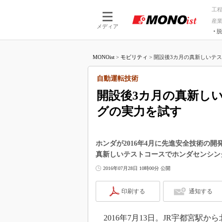
工
産
メディア
脱
つながる技術
AI×技術
MONOist
>
モビリティ
>
開設後3カ月の真新しいテス
つながる工場
AI×設備
つながるサービ
Physical
自動運転技術
開設後3カ月の真新し
グの実力を試す
ホンダが2016年4月に先進安全技術の
真新しいテストコースでホンダセンシン
2016年07月28日 10時00分 公開
印刷する
通知する
2016年7月13日。JR宇都宮駅