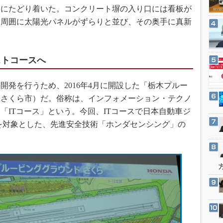
3Dプリンタ
角にたどり着いた。コンクリート塀の入り口には看板が
産業オープンネット展
デジタルツインとCAE
、周囲に太陽光パネルがずらりと並び、その奥手に真新
S＆OP
インダストリー4.0
ストコースへ
イノベーション
製造業ビッグデータ
発を行うため、2016年4月に開設した「栃木プルー
メイドインジャパン
県さくら市）だ。俗称は、インフォメーション・テクノ
「ITコース」という。今回、ITコースで日本自動車ジ
植物工場
員を対象とした、先進安全技術「ホンダセンシング」の
知財マネジメント
海外生産
グローバル設計・開発
制御セキュリティ
新型コロナへの対応