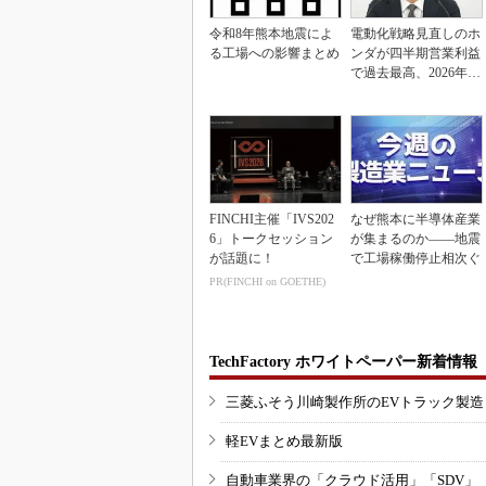
令和8年熊本地震によ
電動化戦略見直しのホ
る工場への影響まとめ
ンダが四半期営業利益
で過去最高、2026年度
業績も上方修正
FINCHI主催「IVS202
なぜ熊本に半導体産業
6」トークセッション
が集まるのか――地震
が話題に！
で工場稼働停止相次ぐ
PR(FINCHI on GOETHE)
TechFactory ホワイトペーパー新着情報
三菱ふそう川崎製作所のEVトラック製
軽EVまとめ最新版
自動車業界の「クラウド活用」「SDV」