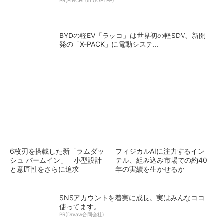
PR(FINCHI on GOETHE)
BYDの軽EV「ラッコ」は世界初の軽SDV、新開
発の「X-PACK」に電動システ...
6枚刃を搭載した新「ラムダッ
フィジカルAIに注力するイン
シュ パームイン」 小型設計
テル、組み込み市場での約40
と意匠性をさらに追求
年の実績を生かせるか
SNSアカウントを着実に成長。実はみんなココ
使ってます。
PR(Dreaw合同会社)