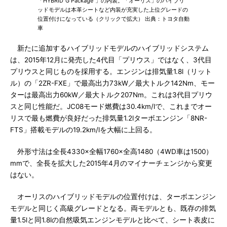
「HYBRID“G Package”」の内装。「オーリス」のハイブリ
ッドモデルは本革シートなど内装が充実した上位グレードの
位置付けになっている（クリックで拡大） 出典：トヨタ自動
車
新たに追加するハイブリッドモデルのハイブリッドシステム
は、2015年12月に発売した4代目「プリウス」ではなく、3代目
プリウスと同じものを採用する。エンジンは排気量1.8l（リット
ル）の「2ZR-FXE」で最高出力73kW／最大トルク142Nm、モー
ターは最高出力60kW／最大トルク207Nm。これは3代目プリウ
スと同じ性能だ。JC08モード燃費は30.4km/lで、これまでオー
リスで最も燃費が良好だった排気量1.2lターボエンジン「8NR-
FTS」搭載モデルの19.2km/lを大幅に上回る。
外形寸法は全長4330×全幅1760×全高1480（4WD車は1500）
mmで、全長を拡大した2015年4月のマイナーチェンジから変更
はない。
オーリスのハイブリッドモデルの位置付けは、ターボエンジン
モデルと同じく高級グレードとなる。両モデルとも、既存の排気
量1.5lと同1.8lの自然吸気エンジンモデルと比べて、シート表皮に