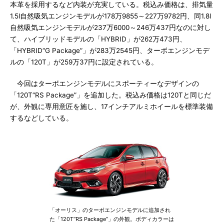
本革を採用するなど内装が充実している。税込み価格は、排気量
1.5l自然吸気エンジンモデルが178万9855～227万9782円、同1.8l
自然吸気エンジンモデルが237万6000～246万437円なのに対し
て、ハイブリッドモデルの「HYBRID」が262万473円、
「HYBRID“G Package”」が283万2545円、ターボエンジンモデ
ルの「120T」が259万37円に設定されている。
今回はターボエンジンモデルにスポーティーなデザインの
「120T“RS Package”」を追加した。税込み価格は120Tと同じだ
が、外観に専用意匠を施し、17インチアルミホイールを標準装備
するなどしている。
「オーリス」のターボエンジンモデルに追加され
た「120T“RS Package”」の外観。ボディカラーは