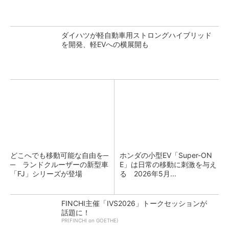
ダイハツが軽自動車用ストロングハイブリッド
を開発、軽EVへの横展開も
どこへでも移動可能な自由を─
ホンダの小型EV「Super-ON
─ ランドクルーザーの新型車
E」は日常の移動に刺激を与え
「FJ」シリーズが登場
る 2026年5月...
FINCHI主催「IVS2026」トークセッションが
話題に！
PR(FINCHI on GOETHE)