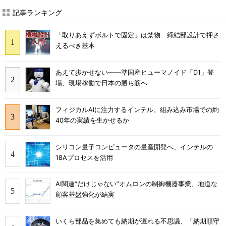
記事ランキング
「取りあえずボルトで固定」は禁物 締結部設計で押さ
えるべき基本
あえて歩かせない――準国産ヒューマノイド「D1」登
場、現場稼働で日本の勝ち筋へ
フィジカルAIに注力するインテル、組み込み市場での約
40年の実績を生かせるか
シリコン量子コンピュータの量産開発へ、インテルの
18Aプロセスを活用
AI関連“だけじゃない”オムロンの制御機器事業、地道な
顧客基盤強化が結実
いくら部品を集めても納期が遅れる不思議、「納期順守