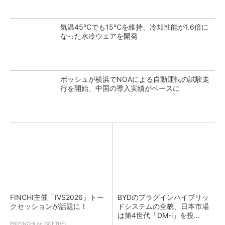
気温45℃でも15℃を維持、冷却性能が1.6倍に
なった水冷ウェアを開発
ボッシュが横浜でNOAによる自動運転の試験走
行を開始、中国の導入実績がベースに
FINCHI主催「IVS2026」トー
BYDのプラグインハイブリッ
クセッションが話題に！
ドシステムの全貌、日本市場
は第4世代「DM-i」を投...
PR(FINCHI on GOETHE)