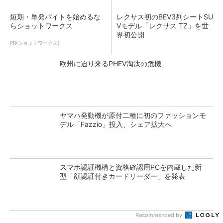
短期・単発バイトを始めるな
レクサス初のBEV3列シートSU
らショットワークス
Vモデル「レクサス TZ」を世
界初公開
PR(ショットワークス)
欧州に迫り来るPHEV淘汰の危機
ヤマハ発動機が原付二種に初のファッションモ
デル「Fazzio」投入、シェア拡大へ
スマホ認証機構と資格確認用PCを内蔵した新
型「顔認証付きカードリーダー」を発表
Recommended by