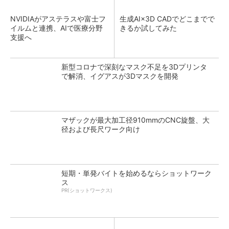
NVIDIAがアステラスや富士フ
生成AI×3D CADでどこまでで
イルムと連携、AIで医療分野
きるか試してみた
支援へ
新型コロナで深刻なマスク不足を3Dプリンタ
で解消、イグアスが3Dマスクを開発
マザックが最大加工径910mmのCNC旋盤、大
径および長尺ワーク向け
短期・単発バイトを始めるならショットワーク
ス
PR(ショットワークス)