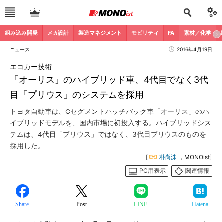
組み込み開発
メカ設計
製造マネジメント
モビリティ
FA
素材／化学
ニュース
2016年4月19日
エコカー技術
「オーリス」のハイブリッド車、4代目でなく3代
目「プリウス」のシステムを採用
トヨタ自動車は、Cセグメントハッチバック車「オーリス」のハ
イブリッドモデルを、国内市場に初投入する。ハイブリッドシス
テムは、4代目「プリウス」ではなく、3代目プリウスのものを
採用した。
[
朴尚洙
，MONOist]
PC用表示
関連情報
Share
Post
LINE
Hatena