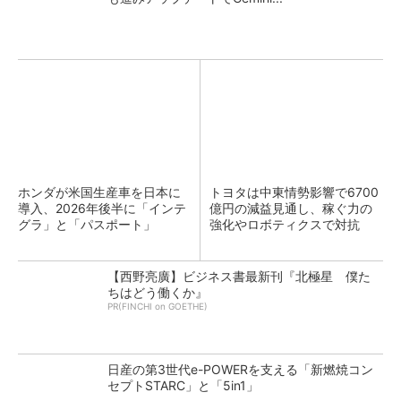
ホンダが米国生産車を日本に
トヨタは中東情勢影響で6700
導入、2026年後半に「インテ
億円の減益見通し、稼ぐ力の
グラ」と「パスポート」
強化やロボティクスで対抗
【西野亮廣】ビジネス書最新刊『北極星 僕た
ちはどう働くか』
PR(FINCHI on GOETHE)
日産の第3世代e-POWERを支える「新燃焼コン
セプトSTARC」と「5in1」