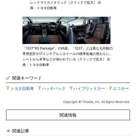
レッドマイカメタリック（クリックで拡大） 出
典：トヨタ自動車
「120T“RS Package”」の内装。「120T」とは異なる外観の
専用意匠や17インチアルミホイールの標準装備の替わりに、
シートから本革などが省かれている（クリックで拡大） 出
典：トヨタ自動車
関連キーワード
トヨタ自動車
|
ハッチバック
|
ハイブリッドカー
|
エコカー
Copyright © ITmedia, Inc. All Rights Reserved.
関連情報
関連記事