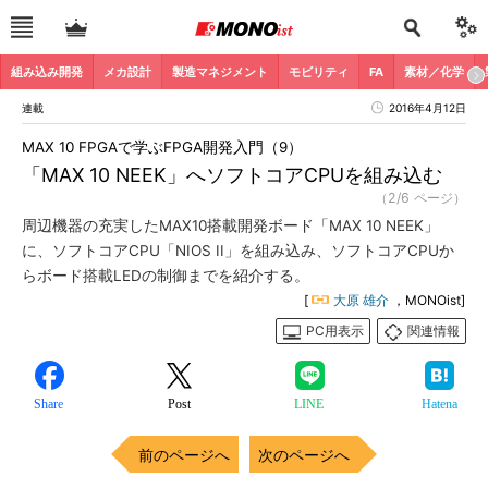
組み込み開発
メカ設計
製造マネジメント
モビリティ
FA
素材／化学
連載
2016年4月12日
MAX 10 FPGAで学ぶFPGA開発入門（9）
「MAX 10 NEEK」へソフトコアCPUを組み込む
（2/6 ページ）
周辺機器の充実したMAX10搭載開発ボード「MAX 10 NEEK」
に、ソフトコアCPU「NIOS II」を組み込み、ソフトコアCPUか
らボード搭載LEDの制御までを紹介する。
[
大原 雄介
，MONOist]
PC用表示
関連情報
Share
Post
LINE
Hatena
前のページへ
次のページへ