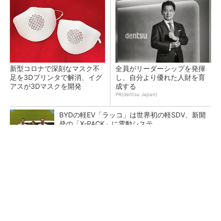
新型コロナで深刻なマスク不
全員がリーダーシップを発揮
足を3Dプリンタで解消、イグ
し、自分より優れた人財を育
アスが3Dマスクを開発
成する
PR(dentsu Japan)
BYDの軽EV「ラッコ」は世界初の軽SDV、新開
発の「X-PACK」に電動システ...
ペロブスカイト太陽電池の量産に有効なイン
ク、従来比で1.5倍の性能向上
【レベル14】生成AIを味方に、3D CADを使い