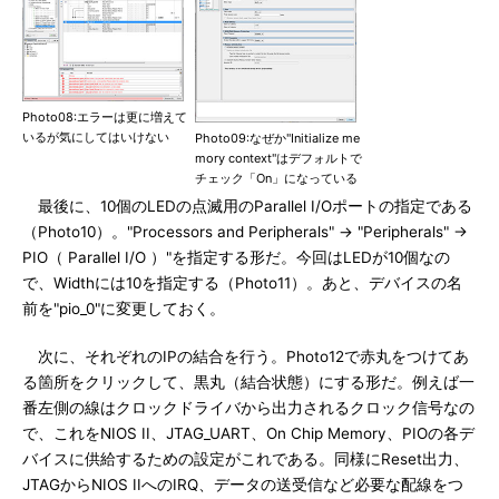
Photo08:エラーは更に増えて
いるが気にしてはいけない
Photo09:なぜか"Initialize me
mory context"はデフォルトで
チェック「On」になっている
最後に、10個のLEDの点滅用のParallel I/Oポートの指定である
（Photo10）。"Processors and Peripherals" → "Peripherals" →
PIO（ Parallel I/O ）"を指定する形だ。今回はLEDが10個なの
で、Widthには10を指定する（Photo11）。あと、デバイスの名
前を"pio_0"に変更しておく。
次に、それぞれのIPの結合を行う。Photo12で赤丸をつけてあ
る箇所をクリックして、黒丸（結合状態）にする形だ。例えば一
番左側の線はクロックドライバから出力されるクロック信号なの
で、これをNIOS II、JTAG_UART、On Chip Memory、PIOの各デ
バイスに供給するための設定がこれである。同様にReset出力、
JTAGからNIOS IIへのIRQ、データの送受信など必要な配線をつ