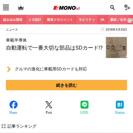
組み込み開発
メカ設計
製造マネジメント
モビリティ
FA
素材／化学
ニュース
2016年3月25日
車載半導体
自動運転で一番大切な部品はSDカード!?
クルマの進化に車載用SDカードも対応
続きを読む
Share
Post
LINE
Hatena
記事ランキング