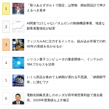
「取りあえずボルトで固定」は禁物 締結部設計で押さ
えるべき基本
AI関連“だけじゃない”オムロンの制御機器事業、地道な
顧客基盤強化が結実
フィジカルAIに注力するインテル、組み込み市場での約
40年の実績を生かせるか
シリコン量子コンピュータの量産開発へ、インテルの
18Aプロセスを活用
いくら部品を集めても納期が遅れる不思議、「納期順守
率」に潜むワナ
電動化戦略見直しのホンダが四半期営業利益で過去最
高、2026年度業績も上方修正