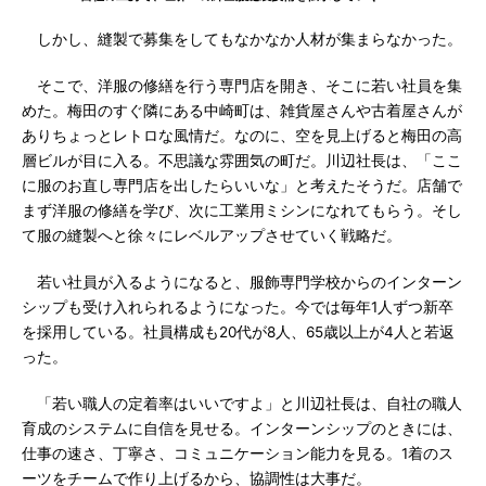
しかし、縫製で募集をしてもなかなか人材が集まらなかった。
そこで、洋服の修繕を行う専門店を開き、そこに若い社員を集
めた。梅田のすぐ隣にある中崎町は、雑貨屋さんや古着屋さんが
ありちょっとレトロな風情だ。なのに、空を見上げると梅田の高
層ビルが目に入る。不思議な雰囲気の町だ。川辺社長は、「ここ
に服のお直し専門店を出したらいいな」と考えたそうだ。店舗で
まず洋服の修繕を学び、次に工業用ミシンになれてもらう。そし
て服の縫製へと徐々にレベルアップさせていく戦略だ。
若い社員が入るようになると、服飾専門学校からのインターン
シップも受け入れられるようになった。今では毎年1人ずつ新卒
を採用している。社員構成も20代が8人、65歳以上が4人と若返
った。
「若い職人の定着率はいいですよ」と川辺社長は、自社の職人
育成のシステムに自信を見せる。インターンシップのときには、
仕事の速さ、丁寧さ、コミュニケーション能力を見る。1着のス
ーツをチームで作り上げるから、協調性は大事だ。