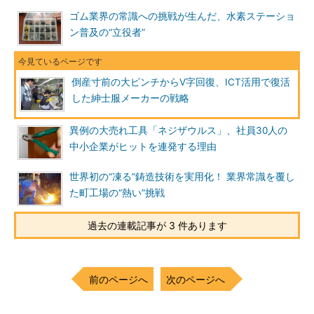
ゴム業界の常識への挑戦が生んだ、水素ステーショ
ン普及の“立役者”
倒産寸前の大ピンチからV字回復、ICT活用で復活
した紳士服メーカーの戦略
異例の大売れ工具「ネジザウルス」、社員30人の
中小企業がヒットを連発する理由
世界初の“凍る”鋳造技術を実用化！ 業界常識を覆し
た町工場の“熱い”挑戦
過去の連載記事が 3 件あります
前のページへ
次のページへ