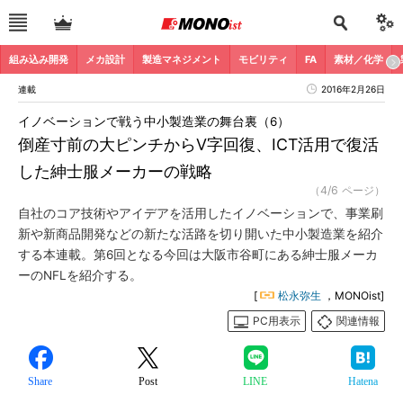
組み込み開発
メカ設計
製造マネジメント
モビリティ
FA
素材／化学
連載
2016年2月26日
イノベーションで戦う中小製造業の舞台裏（6）
倒産寸前の大ピンチからV字回復、ICT活用で復活
した紳士服メーカーの戦略
（4/6 ページ）
自社のコア技術やアイデアを活用したイノベーションで、事業刷
新や新商品開発などの新たな活路を切り開いた中小製造業を紹介
する本連載。第6回となる今回は大阪市谷町にある紳士服メーカ
ーのNFLを紹介する。
[
松永弥生
，MONOist]
PC用表示
関連情報
Share
Post
LINE
Hatena