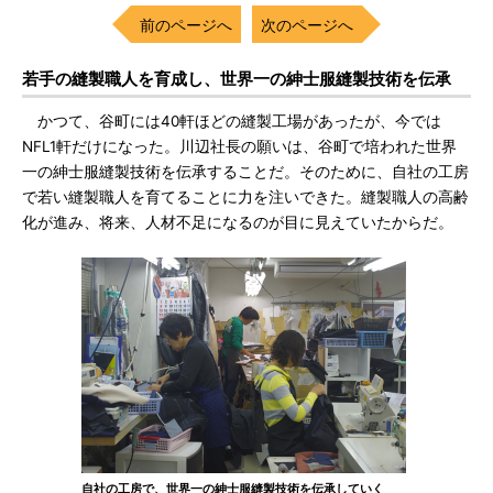
前のページへ
次のページへ
若手の縫製職人を育成し、世界一の紳士服縫製技術を伝承
かつて、谷町には40軒ほどの縫製工場があったが、今では
NFL1軒だけになった。川辺社長の願いは、谷町で培われた世界
一の紳士服縫製技術を伝承することだ。そのために、自社の工房
で若い縫製職人を育てることに力を注いできた。縫製職人の高齢
化が進み、将来、人材不足になるのが目に見えていたからだ。
自社の工房で、世界一の紳士服縫製技術を伝承していく