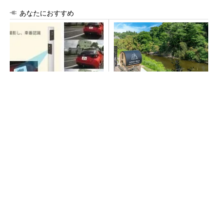
あなたにおすすめ
狭小な駐車場に、シャープが
シェア別荘「COCO VILLA O
ポールカメラ式製品発表 市
wners」3選
場シェア10％目指す
PR(COCO VILLA on GOETHE)
全員がリーダーシップを発揮し、自分より優れ
た人財を育成する
PR(dentsu Japan)
デクセリアルズが東京オフィスを改修したワ
ケ、本社機能を2拠点に