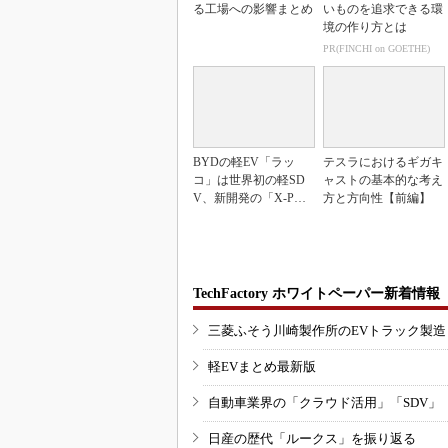
る工場への影響まとめ
いものを追求できる環
境の作り方とは
PR(FINCHI on GOETHE)
BYDの軽EV「ラッ
テスラにおけるギガキ
コ」は世界初の軽SD
ャストの基本的な考え
V、新開発の「X-PAC
方と方向性【前編】
K」に電動システ...
TechFactory ホワイトペーパー新着情報
三菱ふそう川崎製作所のEVトラック製
軽EVまとめ最新版
自動車業界の「クラウド活用」「SDV」
日産の歴代「ルークス」を振り返る