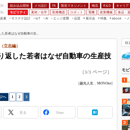
程別：
組み込み開発
メカ設計
製造マネジメント
物流
R＆D
キャリア
FA
業別：
モビリティ
素材／化学
医療機器
ロボット
電機
産業機械
食品・
炭素
サステナ設計
エッジ逆襲
品質
展示会
特集
メ
IoT
AI
ebook
伝承
組み込み開発
CEATEC
読者調査まとめ
編集後記
た若者はなぜ自動車の生...
JIMTOF
保全
メカ設計
つながるクルマ
組込み/エッジ コンピューティング
ス
 AI
製造マネジメント
5G
（立志編）
展＆IoT/5Gソリューション展
VR／AR
FA
り返した若者はなぜ自動車の生産技
IIFES
モビリティ
フィールドサービス
国際ロボット展
素材／化学
FPGA
モビ
（3/3 ページ）
ジャパンモビリティショー
組み込み画像技術
TECHNO-FRONTIER
[
越光人生
，
MONOist
]
組み込みモデリング
人テク展
Windows Embedded
ジへ
1
|
2
|
3
スマート工場EXPO
車載ソフト開発
EdgeTech+
見る
Share
ISO26262
日本ものづくりワールド
無償設計ツール
AUTOMOTIVE WORLD