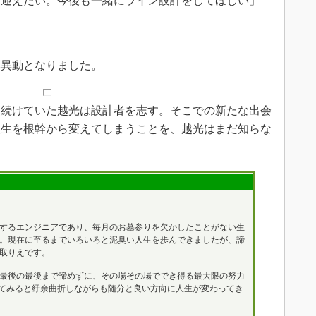
て迎えたい。今後も一緒にライン設計をしてほしい」
異動となりました。
続けていた越光は設計者を志す。そこでの新たな出会
人生を根幹から変えてしまうことを、越光はまだ知らな
するエンジニアであり、毎月のお墓参りを欠かしたことがない生
。現在に至るまでいろいろと泥臭い人生を歩んできましたが、諦
取りえです。
最後の最後まで諦めずに、その場その場ででき得る最大限の努力
てみると紆余曲折しながらも随分と良い方向に人生が変わってき