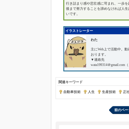
行き詰まり感や悲壮感に苛まれ、一歩を
後まで努力することを諦めなければ人生
いです。
イラストレーター
わた
主にWeb上で活動中。
おります。
▼連絡先
wata199314＠gmai
関連キーワード
自動車技術
|
人生
|
生産技術
|
正
前のペー