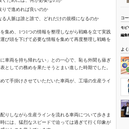
抜くためには、何が必要なのか
取りで進めれば良いのか
コー
なる人脈は誰と誰で、どれだけの規模になるのか
モビ
を集め、1つ1つの情報を整理しながら戦略を立て実践
編集
を運び頭を下げて必要な情報を集めて再度整理し戦略を
よく
に車両を持ち帰れない」との一心で、恥も外聞も薙ぎ
代表としての務めを果たそうとまい進した時期でした。
めて手掛けさせていただいた車両が、工場の生産ライ
配りしながら生産ラインを流れる車両について歩きま
た時には、猛烈なスピードで迫っては過ぎて行く印象が