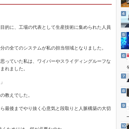
3Dプリンタ
産業オープンネット展
デジタルツインとCAE
S＆OP
目的に、工場の代表として生産技術に集められた人員
インダストリー4.0
イノベーション
製造業ビッグデータ
分の全てのシステムが私の担当領域となりました。
メイドインジャパン
思っていた私は、ワイパーやスライディングルーフな
植物工場
苛まれました。
知財マネジメント
？」
海外生産
グローバル設計・開発
の教えでした。
制御セキュリティ
ら最後までやり抜く心意気と段取りと人脈構築の大切
新型コロナへの対応