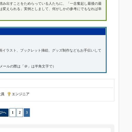
踏み出すことをためらっている人たちに、「一念奮起し最後の最
は変えられる」実例としまして、何がしかの参考にでもなれば幸
動画イラスト、ブックレット挿絵、グッズ制作などもお手伝いして
l.com（メールの際は「＠」は半角文字で）
社員
|
エンジニア
ジへ
1
|
2
|
3