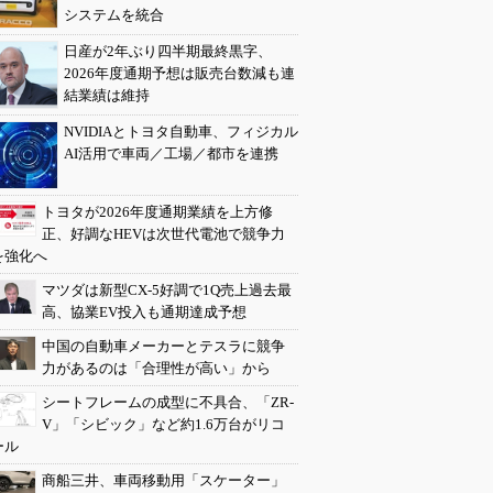
システムを統合
日産が2年ぶり四半期最終黒字、
2026年度通期予想は販売台数減も連
結業績は維持
NVIDIAとトヨタ自動車、フィジカル
AI活用で車両／工場／都市を連携
トヨタが2026年度通期業績を上方修
正、好調なHEVは次世代電池で競争力
を強化へ
マツダは新型CX-5好調で1Q売上過去最
高、協業EV投入も通期達成予想
中国の自動車メーカーとテスラに競争
力があるのは「合理性が高い」から
シートフレームの成型に不具合、「ZR-
V」「シビック」など約1.6万台がリコ
ール
商船三井、車両移動用「スケーター」