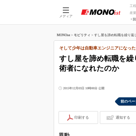
工
産
メディア
脱
つながる技術
AI×技術
MONOist
>
モビリティ
>
すし屋を諦め転職を繰り返し
つながる工場
AI×設備
つながるサービ
Physical
そして少年は自動車エンジニアになった
すし屋を諦め転職を繰
術者になれたのか
2015年12月03日 10時00分 公開
前のペー
印刷する
通知する
異動