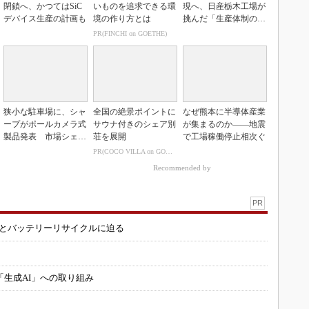
閉鎖へ、かつてはSiC
いものを追求できる環
現へ、日産栃木工場が
デバイス生産の計画も
境の作り方とは
挑んだ「生産体制の比
例化」
PR(FINCHI on GOETHE)
狭小な駐車場に、シャ
全国の絶景ポイントに
なぜ熊本に半導体産業
ープがポールカメラ式
サウナ付きのシェア別
が集まるのか――地震
製品発表 市場シェア
荘を展開
で工場稼働停止相次ぐ
10％目指す
PR(COCO VILLA on GOETHE)
Recommended by
PR
造とバッテリーリサイクルに迫る
「生成AI」への取り組み