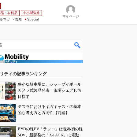
薬品・衣料品
中小製造業
マイページ
ルマガ
告知
Special
リティの記事ランキング
狭小な駐車場に、シャープがポール
カメラ式製品発表 市場シェア10％
目指す
テスラにおけるギガキャストの基本
的な考え方と方向性【前編】
BYDの軽EV「ラッコ」は世界初の軽
SDV、新開発の「X-PACK」に電動