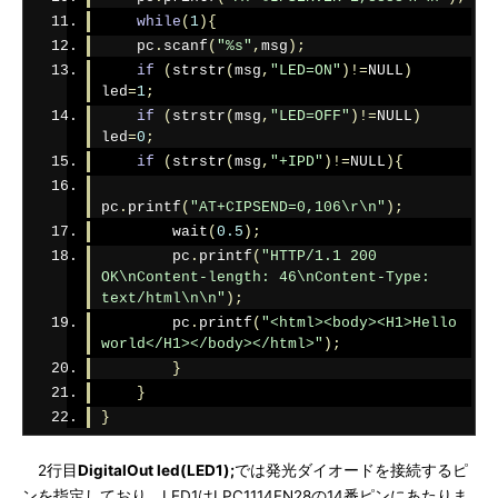
while
(
1
){
    pc
.
scanf
(
"%s"
,
msg
);
if
(
strstr
(
msg
,
"LED=ON"
)!=
NULL
)
led
=
1
;
if
(
strstr
(
msg
,
"LED=OFF"
)!=
NULL
)
led
=
0
;
if
(
strstr
(
msg
,
"+IPD"
)!=
NULL
){
pc
.
printf
(
"AT+CIPSEND=0,106\r\n"
);
        wait
(
0.5
);
        pc
.
printf
(
"HTTP/1.1 200 
OK\nContent-length: 46\nContent-Type: 
text/html\n\n"
);
        pc
.
printf
(
"<html><body><H1>Hello 
world</H1></body></html>"
);
}
}
}
2行目
DigitalOut led(LED1);
では発光ダイオードを接続するピ
ンを指定しており、LED1はLPC1114FN28の14番ピンにあたりま