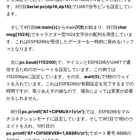
す。3行目
Serial pc(dp16,dp15);
でUART信号ピンを設定してい
ます。
そして4行目
int main(){
からmain関数が始まり、5行目
char
msg[1024];
でキャラクター型1024文字分の配列を用意していま
す。これはESP8266が受信したデーターを一時的に留めるバッフ
ァとなります。
次に
pc.baud(115200);
で、マイコンとESP8266がUARTで通
信するためのボーレートを設定しています。この例では
115200bpsに設定しています。その次、
wait(5);
で5秒のウェイ
トを入れています。これはESP8266が初期設定を完了するまでの
時間ですが、取りあえずの値なので、場合によっては変更が必要
かもしれません。
8行目
pc.printf("AT+CIPMUX=1\r\n");
では、ESP8266をマル
チコネクションモードに設定しています。そして9行目で1秒のウ
エイトを入れ、10行目の
pc.printf("AT+CIPSERVER=1,8888\r\n");
でポート番号 8888の