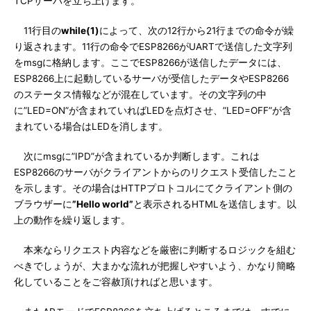
TCPサーバを立ち上げます。
11行目の
while(1)
によって、次の12行から21行までの命令が繰
り返されます。11行の命令でESP8266がUARTで送信した文字列
をmsgに格納します。ここでESP8266が送信したデータには、
ESP8266上に起動しているサーバが受信したデータやESP8266
のステータス情報などが混在しています。その文字列の中
に”LED=ON”が含まれていればLEDを点灯させ、”LED=OFF”が含
まれている場合はLEDを消します。
次にmsgに”IPD”が含まれているか判断します。これは
ESP8266のサーバがクライアントからのリクエスト受信したこと
を示します。その場合はHTTPプロトコルにてクライアント側の
ブラウザーに
”Hello world”
と表示されるHTMLを送信します。以
上の動作を繰り返します。
本来ならリクエスト内容などを厳密に判断するロジックを組む
べきでしょうが、大まかな流れが把握しやすいよう、かなり簡略
化していることをご容赦頂ければと思います。