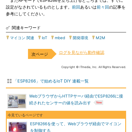
またAPモードでESP8266を立ち上げるところまでは、すでに
設定がなされているものとします。
前回
あるいは
前々回
の記事を
参考にしてください。
関連キーワード
マイコン 関連
|
IoT
|
mbed
|
開発環境
|
M2M
ログを見ながら動作確認
Copyright © ITmedia, Inc. All Rights Reserved.
「ESP8266」で始めるIoT DIY 連載一覧
WebブラウザからHTTPサーバ経由でESP8266に接
続されたセンサーの値を読み出す
ESP8266を使って、Webブラウザ経由でマイコン
を制御する