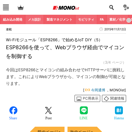
組み込み開発
メカ設計
製造マネジメント
モビリティ
FA
素材／化学
連載
2015年11月12日
Wi-Fiモジュール「ESP8266」で始めるIoT DIY（5）
ESP8266を使って、Webブラウザ経由でマイコン
を制御する
（3/4 ページ）
今回はESP8266とマイコンの組み合わせでHTTPサーバに挑戦し
ます。これによりWebブラウザから、マイコンの制御が可能とな
ります。
[
今岡通博
，MONOist]
PC用表示
関連情報
Share
Post
LINE
Hatena
前のページへ
次のページへ