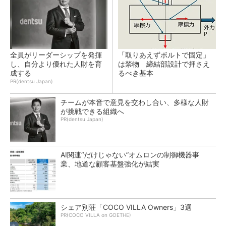
全員がリーダーシップを発揮
「取りあえずボルトで固定」
し、自分より優れた人財を育
は禁物 締結部設計で押さえ
成する
るべき基本
PR(dentsu Japan)
チームが本音で意見を交わし合い、多様な人財
が挑戦できる組織へ
PR(dentsu Japan)
AI関連“だけじゃない”オムロンの制御機器事
業、地道な顧客基盤強化が結実
シェア別荘「COCO VILLA Owners」3選
PR(COCO VILLA on GOETHE)