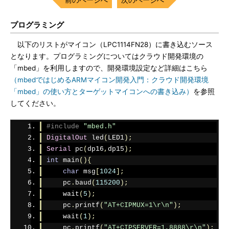
プログラミング
以下のリストがマイコン（LPC1114FN28）に書き込むソース
となります。プログラミングについてはクラウド開発環境の
「mbed」を利用しますので、開発環境設定など詳細はこちら
（mbedではじめるARMマイコン開発入門：クラウド開発環境
「mbed」の使い方とターゲットマイコンへの書き込み）
を参照
してください。
#include
"mbed.h"
DigitalOut
 led
(
LED1
);
Serial
 pc
(
dp16
,
dp15
);
int
 main
(){
char
 msg
[
1024
];
    pc
.
baud
(
115200
);
    wait
(
5
);
    pc
.
printf
(
"AT+CIPMUX=1\r\n"
);
    wait
(
1
);
    pc
.
printf
(
"AT+CIPSERVER=1,8888\r\n"
);