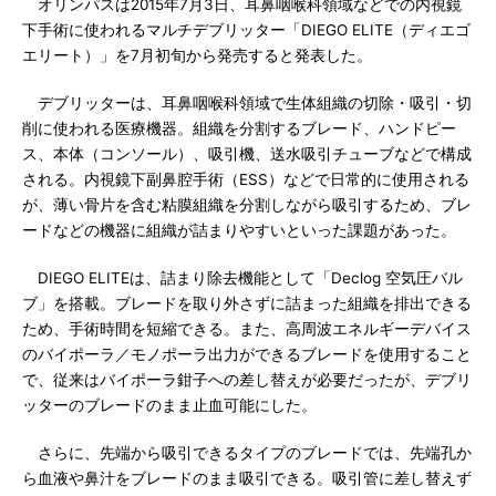
オリンパスは2015年7月3日、耳鼻咽喉科領域などでの内視鏡
下手術に使われるマルチデブリッター「DIEGO ELITE（ディエゴ
エリート）」を7月初旬から発売すると発表した。
デブリッターは、耳鼻咽喉科領域で生体組織の切除・吸引・切
削に使われる医療機器。組織を分割するブレード、ハンドピー
ス、本体（コンソール）、吸引機、送水吸引チューブなどで構成
される。内視鏡下副鼻腔手術（ESS）などで日常的に使用される
が、薄い骨片を含む粘膜組織を分割しながら吸引するため、ブレ
ードなどの機器に組織が詰まりやすいといった課題があった。
DIEGO ELITEは、詰まり除去機能として「Declog 空気圧バル
ブ」を搭載。ブレードを取り外さずに詰まった組織を排出できる
ため、手術時間を短縮できる。また、高周波エネルギーデバイス
のバイポーラ／モノポーラ出力ができるブレードを使用すること
で、従来はバイポーラ鉗子への差し替えが必要だったが、デブリ
ッターのブレードのまま止血可能にした。
さらに、先端から吸引できるタイプのブレードでは、先端孔か
ら血液や鼻汁をブレードのまま吸引できる。吸引管に差し替えず