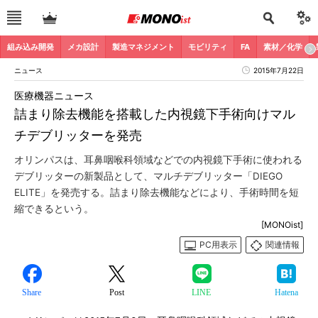
組み込み開発
メカ設計
製造マネジメント
モビリティ
FA
素材／化学
ニュース
2015年7月22日
医療機器ニュース
詰まり除去機能を搭載した内視鏡下手術向けマル
チデブリッターを発売
オリンパスは、耳鼻咽喉科領域などでの内視鏡下手術に使われる
デブリッターの新製品として、マルチデブリッター「DIEGO
ELITE」を発売する。詰まり除去機能などにより、手術時間を短
縮できるという。
[MONOist]
PC用表示
関連情報
Share
Post
LINE
Hatena