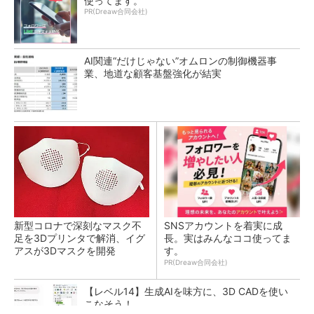
使ってます。
PR(Dreaw合同会社)
AI関連“だけじゃない”オムロンの制御機器事
業、地道な顧客基盤強化が結実
新型コロナで深刻なマスク不
SNSアカウントを着実に成
足を3Dプリンタで解消、イグ
長。実はみんなココ使ってま
アスが3Dマスクを開発
す。
PR(Dreaw合同会社)
【レベル14】生成AIを味方に、3D CADを使い
こなそう！