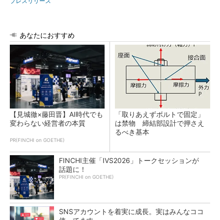
プレスリリース
あなたにおすすめ
【見城徹×藤田晋】AI時代でも
「取りあえずボルトで固定」
変わらない経営者の本質
は禁物 締結部設計で押さえ
るべき基本
PR(FINCHI on GOETHE)
FINCHI主催「IVS2026」トークセッションが
話題に！
PR(FINCHI on GOETHE)
SNSアカウントを着実に成長。実はみんなココ