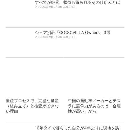
すべてが絶景、収益も得られるその仕組みとは
PR(COCO VILLA on GOETHE)
シェア別荘「COCO VILLA Owners」3選
PR(COCO VILLA on GOETHE)
量産プロセスで、完璧な量産
中国の自動車メーカーとテス
（組み立て）と検査ができな
ラに競争力があるのは「合理
い理由
性が高い」から
10年タイで暮らした自分が4年ぶりに現地を訪