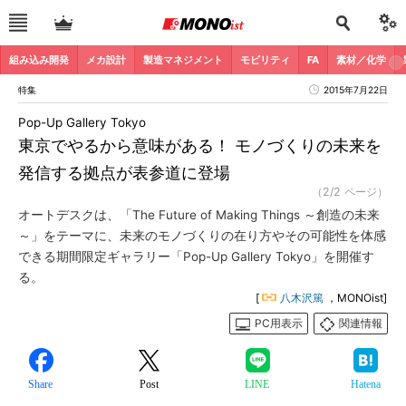
組み込み開発
メカ設計
製造マネジメント
モビリティ
FA
素材／化学
特集
2015年7月22日
Pop-Up Gallery Tokyo
東京でやるから意味がある！ モノづくりの未来を
発信する拠点が表参道に登場
（2/2 ページ）
オートデスクは、「The Future of Making Things ～創造の未来
～」をテーマに、未来のモノづくりの在り方やその可能性を体感
できる期間限定ギャラリー「Pop-Up Gallery Tokyo」を開催す
る。
[
八木沢篤
，MONOist]
PC用表示
関連情報
Share
Post
LINE
Hatena