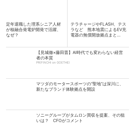
定年退職した理系シニア人材
テラチャージやFLASH、テス
が核融合発電炉開発で活躍、
ラなど 熊本地震によるEV充
なぜ？
電器の無償開放拠点まと...
【見城徹×藤田晋】AI時代でも変わらない経営
者の本質
PR(FINCHI on GOETHE)
マツダのモータースポーツの“聖地”は深川に、
新たなブランド体験拠点を開設
ソニーグループがタムロン買収を提案、その狙
いは？ CFOがコメント