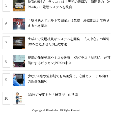
BYDの軽EV「ラッコ」は世界初の軽SDV、新開発の「X-
PACK」に電動システムを統合
「取りあえずボルトで固定」は禁物 締結部設計で押さ
えるべき基本
生成AIで現場社員がシステムを開発 「人中心」の製造
DXを自走させた3社の方法
現場の作業効率やミスを改善 XRグラス「MiRZA」が可
能にするピッキングDXの未来
少ないX線や造影剤でも高画質に、心臓カテーテル向け
の新画像技術
3D技術が変えた「靴選び」の常識
Copyright © ITmedia Inc. All Rights Reserved.