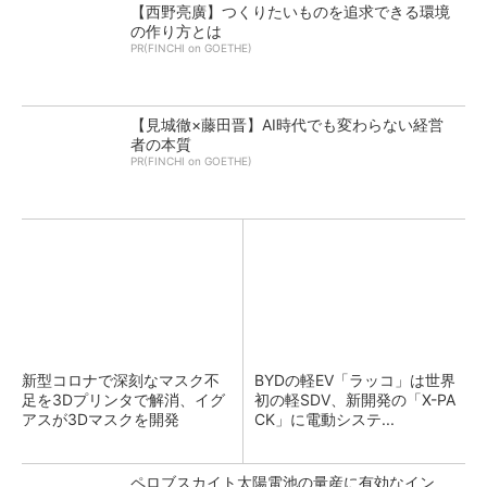
【西野亮廣】つくりたいものを追求できる環境
の作り方とは
PR(FINCHI on GOETHE)
【見城徹×藤田晋】AI時代でも変わらない経営
者の本質
PR(FINCHI on GOETHE)
新型コロナで深刻なマスク不
BYDの軽EV「ラッコ」は世界
足を3Dプリンタで解消、イグ
初の軽SDV、新開発の「X-PA
アスが3Dマスクを開発
CK」に電動システ...
ペロブスカイト太陽電池の量産に有効なイン