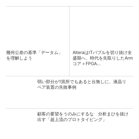
幾何公差の基準「データム」
AlteraはITバブルを切り抜け全
を理解しよう
盛期へ、時代を先取りしたArm
コア＋FPGA...
弱い部分が1箇所でもあると台無しに、液晶リ
ペア装置の失敗事例
顧客の要望をうのみにするな 分析まひを抜け
出す「超上流のプロトタイピング」