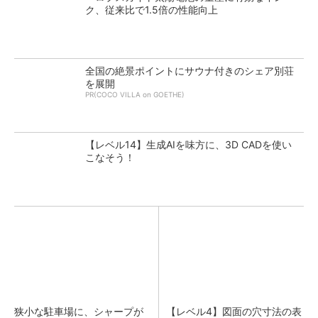
ク、従来比で1.5倍の性能向上
全国の絶景ポイントにサウナ付きのシェア別荘
を展開
PR(COCO VILLA on GOETHE)
【レベル14】生成AIを味方に、3D CADを使い
こなそう！
狭小な駐車場に、シャープが
【レベル4】図面の穴寸法の表