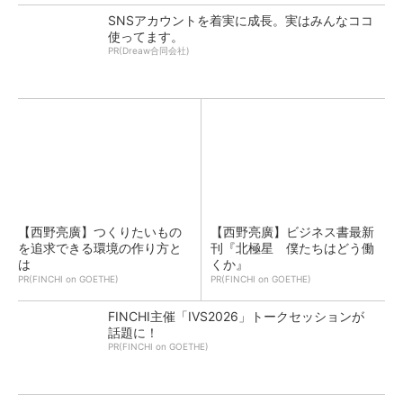
SNSアカウントを着実に成長。実はみんなココ
使ってます。
PR(Dreaw合同会社)
【西野亮廣】つくりたいもの
【西野亮廣】ビジネス書最新
を追求できる環境の作り方と
刊『北極星 僕たちはどう働
は
くか』
PR(FINCHI on GOETHE)
PR(FINCHI on GOETHE)
FINCHI主催「IVS2026」トークセッションが
話題に！
PR(FINCHI on GOETHE)