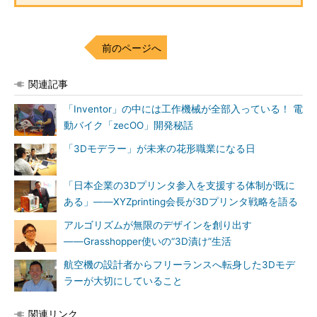
前のページへ
関連記事
「Inventor」の中には工作機械が全部入っている！ 電
動バイク「zecOO」開発秘話
「3Dモデラー」が未来の花形職業になる日
「日本企業の3Dプリンタ参入を支援する体制が既に
ある」――XYZprinting会長が3Dプリンタ戦略を語る
アルゴリズムが無限のデザインを創り出す
――Grasshopper使いの“3D漬け”生活
航空機の設計者からフリーランスへ転身した3Dモデ
ラーが大切にしていること
関連リンク