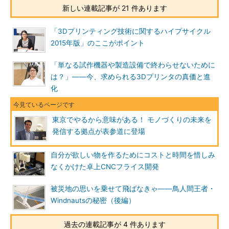
新しい連載記事が 21 件あります
「3Dプリンティング技術に関するハイプサイクル
2015年版」のここがポイント
「単なる試作機器や製造設備で終わらせないために
は？」――今、求められる3Dプリンタの真価と進
化
東京でやるから意味がある！ モノづくりの未来を
発信する拠点が表参道に登場
自分が欲しい物を作るためにコストと時間を惜しみ
なくかけた卓上CNCフライス開発
被災地の思いを乗せて飛ばなきゃ――鳥人間王者・
Windnautsの秘密（後編）
過去の連載記事が 4 件あります