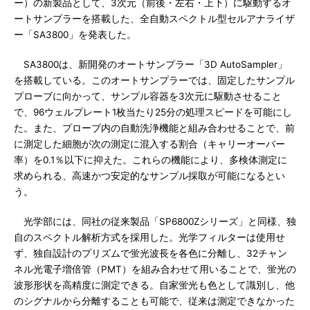
ー）の新製品として、3次元（前後・左右・上下）に駆動するオ
ートサンプラーを搭載した、全自動スペクトル型セルアナライザ
ー「SA3800」を発表した。
SA3800は、新開発のオートサンプラー「3D AutoSampler」
を搭載している。このオートサンプラーでは、固定したサンプル
プローブに向かって、サンプル容器を3次元に駆動させること
で、96ウェルプレート1枚当たり25分の処理スピードを可能にし
た。また、プローブ内の自動洗浄機能と組み合わせることで、前
に測定した細胞が次の測定に混入する割合（キャリーオーバー
率）を0.1％以下に抑えた。これらの機能により、多検体測定に
求められる、高速かつ安定的なサンプル採取が可能になるとい
う。
光学部には、同社の従来製品「SP6800Zシリーズ」と同様、独
自のスペクトル解析方式を採用した。光学フィルターは使用せ
ず、独自設計のプリズムで蛍光波長を各色に分離し、32チャン
ネル光電子増倍管（PMT）を組み合わせて用いることで、蛍光の
波形形状を高精度に測定できる。自家蛍光も色として識別し、他
のシグナルから分離することも可能で、従来は測定できなかった