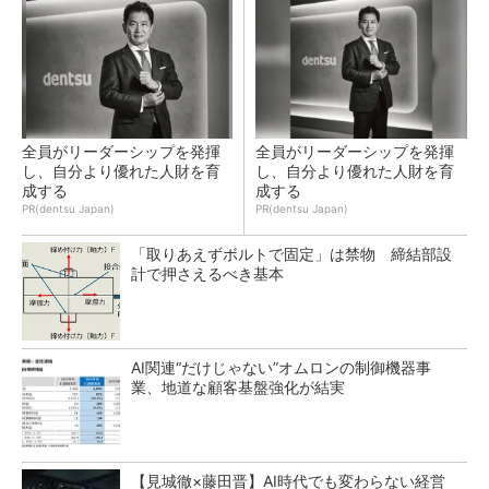
全員がリーダーシップを発揮
全員がリーダーシップを発揮
し、自分より優れた人財を育
し、自分より優れた人財を育
成する
成する
PR(dentsu Japan)
PR(dentsu Japan)
「取りあえずボルトで固定」は禁物 締結部設
計で押さえるべき基本
AI関連“だけじゃない”オムロンの制御機器事
業、地道な顧客基盤強化が結実
【見城徹×藤田晋】AI時代でも変わらない経営