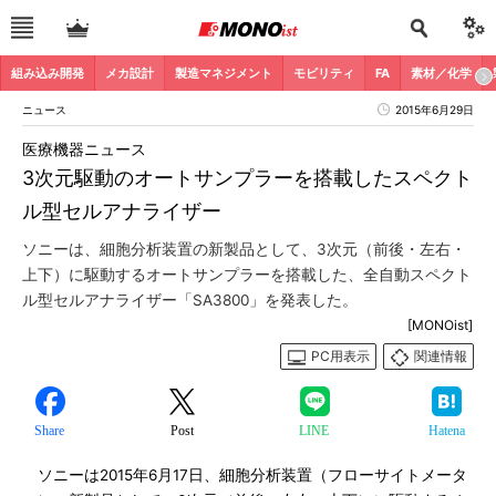
組み込み開発
メカ設計
製造マネジメント
モビリティ
FA
素材／化学
ニュース
2015年6月29日
医療機器ニュース
3次元駆動のオートサンプラーを搭載したスペクト
ル型セルアナライザー
ソニーは、細胞分析装置の新製品として、3次元（前後・左右・
上下）に駆動するオートサンプラーを搭載した、全自動スペクト
ル型セルアナライザー「SA3800」を発表した。
[MONOist]
PC用表示
関連情報
Share
Post
LINE
Hatena
ソニーは2015年6月17日、細胞分析装置（フローサイトメータ