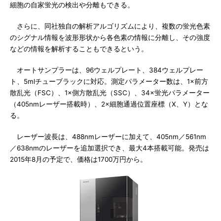
細胞の自家蛍光の検出や分離もできる。
さらに、同社独自の解析アルゴリズムにより、複数の蛍光色素
のシグナル情報を波形形状から各色素の情報に分離し、その強度
などの情報を解析することもできるという。
オートサンプラーは、96ウェルプレート、384ウェルプレー
ト、5mlチューブラックに対応。測定パラメーター数は、1×前方
散乱光（FSC）、1×側方散乱光（SSC）、34×蛍光パラメーター
（405nmレーザー搭載時）、2×細胞通過位置座標（X、Y）とな
る。
レーザー波長は、488nmレーザーに加えて、405nm／561nm
／638nmのレーザーを追加選択でき、最大4本搭載可能。発売は
2015年8月の予定で、価格は1700万円から。