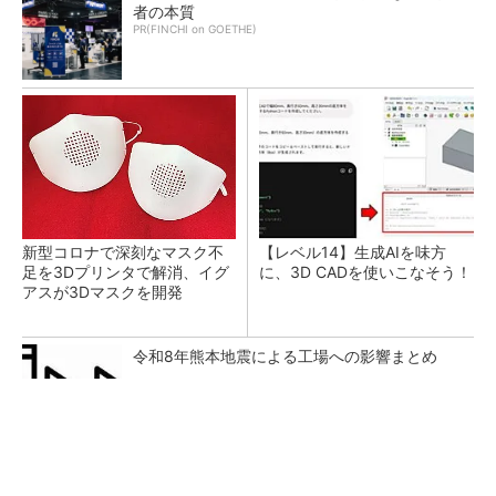
者の本質
PR(FINCHI on GOETHE)
新型コロナで深刻なマスク不
【レベル14】生成AIを味方
足を3Dプリンタで解消、イグ
に、3D CADを使いこなそう！
アスが3Dマスクを開発
令和8年熊本地震による工場への影響まとめ
FINCHI主催「IVS2026」トークセッションが
話題に！