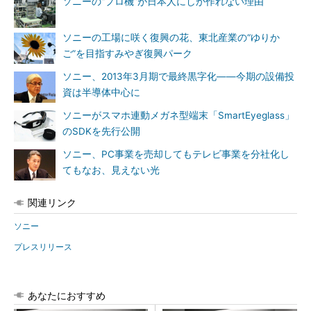
ソニーの“プロ機”が日本人にしか作れない理由
ソニーの工場に咲く復興の花、東北産業の“ゆりか
ご”を目指すみやぎ復興パーク
ソニー、2013年3月期で最終黒字化――今期の設備投
資は半導体中心に
ソニーがスマホ連動メガネ型端末「SmartEyeglass」
のSDKを先行公開
ソニー、PC事業を売却してもテレビ事業を分社化し
てもなお、見えない光
関連リンク
ソニー
プレスリリース
あなたにおすすめ