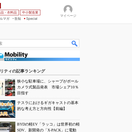
薬品・衣料品
中小製造業
マイページ
ルマガ
告知
Special
リティの記事ランキング
狭小な駐車場に、シャープがポール
カメラ式製品発表 市場シェア10％
目指す
テスラにおけるギガキャストの基本
的な考え方と方向性【前編】
BYDの軽EV「ラッコ」は世界初の軽
SDV、新開発の「X-PACK」に電動