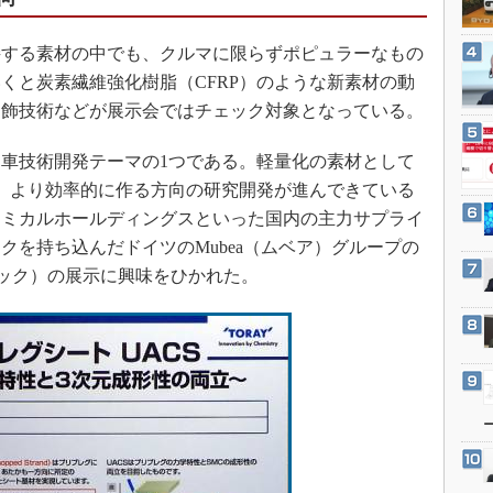
3Dプリンタ
産業オープンネット展
デジタルツインとCAE
する素材の中でも、クルマに限らずポピュラーなもの
S＆OP
くと炭素繊維強化樹脂（CFRP）のような新素材の動
加飾技術などが展示会ではチェック対象となっている。
インダストリー4.0
イノベーション
車技術開発テーマの1つである。軽量化の素材として
製造業ビッグデータ
が、より効率的に作る方向の研究開発が進んできている
メイドインジャパン
ケミカルホールディングスといった国内の主力サプライ
クを持ち込んだドイツのMubea（ムベア）グループの
植物工場
カーボテック）の展示に興味をひかれた。
知財マネジメント
海外生産
グローバル設計・開発
制御セキュリティ
新型コロナへの対応