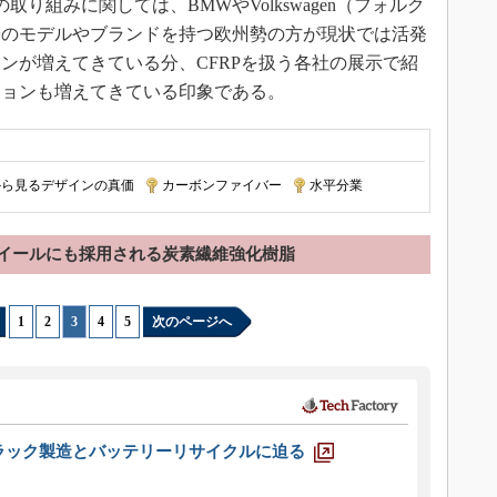
取り組みに関しては、BMWやVolkswagen（フォルク
帯のモデルやブランドを持つ欧州勢の方が現状では活発
ンが増えてきている分、CFRPを扱う各社の展示で紹
ションも増えてきている印象である。
から見るデザインの真価
|
カーボンファイバー
|
水平分業
イールにも採用される炭素繊維強化樹脂
1
|
2
|
3
|
4
|
5
次のページへ
ラック製造とバッテリーリサイクルに迫る