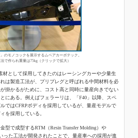
12C」のモノコックを展示するムベアカーボテック。
法で作られ重量は75kg（クリックで拡大）
素材として採用してきたのはレーシングカーや少量生
これは製造工法が、プリプレグと呼ばれる中間材料を必
手が掛かるがために、コスト高と同時に量産向きでない
とにある。例えばフェラーリは、「F40」以降、スペ
ルではCFRPボディを採用しているが、量産モデルで
ディを採用している。
るRTM（Resin Transfer Molding）や
mpound）といった工法が開発されたことで、量産車への採用が進