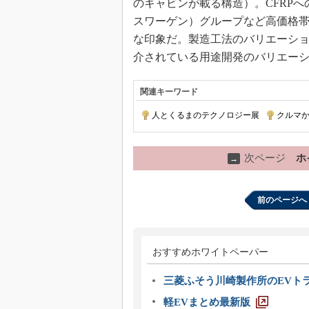
のキャビンが載る構造）。CFRPへの
スワーゲン）グループなど高価格
な印象だ。製造工法のバリエーショ
介されている用途開発のバリエー
関連キーワード
人とくるまのテクノロジー展
|
クルマ
次ページ
ホ
→
前のページへ
おすすめホワイトペーパー
三菱ふそう川崎製作所のEVト
軽EVまとめ最新版