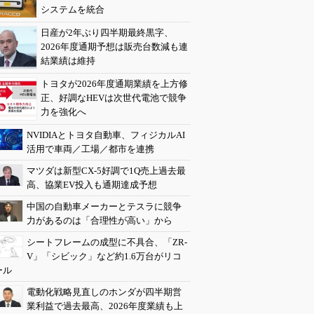
システムを統合
日産が2年ぶり四半期最終黒字、
2026年度通期予想は販売台数減も連
結業績は維持
トヨタが2026年度通期業績を上方修
正、好調なHEVは次世代電池で競争
力を強化へ
NVIDIAとトヨタ自動車、フィジカルAI
活用で車両／工場／都市を連携
マツダは新型CX-5好調で1Q売上過去最
高、協業EV投入も通期達成予想
中国の自動車メーカーとテスラに競争
力があるのは「合理性が高い」から
シートフレームの成型に不具合、「ZR-
V」「シビック」など約1.6万台がリコ
ール
電動化戦略見直しのホンダが四半期営
業利益で過去最高、2026年度業績も上