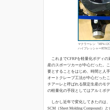
マクラーレン「MP4-
ハイプレッシャーRTM工
これまでCFRPを軽量化ボディの
産のスポーツカーが中心だった。
要とすることをはじめ、時間と人
オートクレーブ工法が中心だったこ
チアーレと呼ばれる限定生産のモデ
の軽量化の手段としてはアルミボ
しかし近年で変化してきたのは、金型で成型す
SCM（Sheet Molding Co