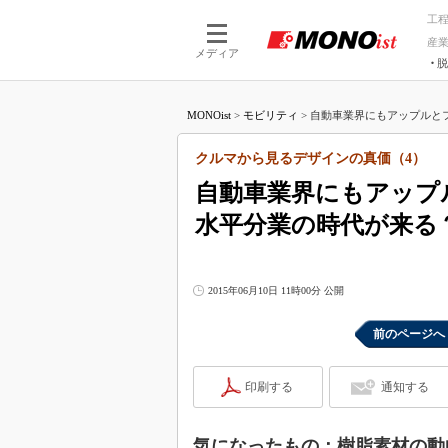
工
産
メディア
脱
つながる技術
AI×技術
MONOist
>
モビリティ
>
自動車業界にもアップルとフ
つながる工場
AI×設備
つながるサービ
Physical
クルマから見るデザインの真価（4）
自動車業界にもアップ
水平分業の時代が来る
2015年06月10日 11時00分 公開
前のページへ
印刷する
通知する
気になったもの：樹脂素材の動