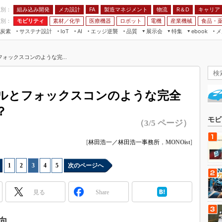
程別：
組み込み開発
メカ設計
製造マネジメント
物流
R＆D
キャリア
FA
業別：
モビリティ
素材／化学
医療機器
ロボット
電機
産業機械
食品・
炭素
サステナ設計
エッジ逆襲
品質
展示会
特集
メ
IoT
AI
ebook
伝承
組み込み開発
CEATEC
読者調査まとめ
編集後記
ォックスコンのような完...
JIMTOF
保全
メカ設計
つながるクルマ
組込み/エッジ コンピューティング
ス
 AI
製造マネジメント
5G
展＆IoT/5Gソリューション展
VR／AR
FA
ルとフォックスコンのような完全
IIFES
モビリティ
フィールドサービス
？
国際ロボット展
素材／化学
FPGA
モビ
（3/5 ページ）
ジャパンモビリティショー
組み込み画像技術
TECHNO-FRONTIER
[
林田浩一／林田浩一事務所
，
MONOist
]
組み込みモデリング
人テク展
Windows Embedded
1
|
2
|
3
|
4
|
5
次のページへ
スマート工場EXPO
車載ソフト開発
EdgeTech+
見る
Share
ISO26262
日本ものづくりワールド
無償設計ツール
AUTOMOTIVE WORLD
向