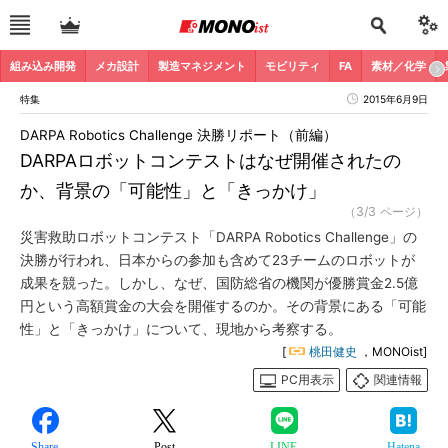
組み込み開発
メカ設計
製造マネジメント
モビリティ
FA
素材／化学
特集
2015年6月9日
DARPA Robotics Challenge 決勝リポート（前編）
DARPAロボットコンテストはなぜ開催されたの
か、背景の「可能性」と「きっかけ」
（3/3 ページ）
災害救助ロボットコンテスト「DARPA Robotics Challenge」の
決勝が行われ、日本からの参加も含めて23チームのロボットが
成果を競った。しかし、なぜ、国防総省の機関が優勝賞金2.5億
円という高額賞金の大会を開催するのか。その背景にある「可能
性」と「きっかけ」について、現地から考察する。
[
桃田健史
，MONOist]
PC用表示
関連情報
Share
Post
LINE
Hatena