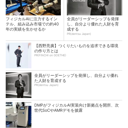
フィジカルAIに注力するイン
全員がリーダーシップを発揮
テル、組み込み市場での約40
し、自分より優れた人財を育
年の実績を生かせるか
成する
PR(dentsu Japan)
【西野亮廣】つくりたいものを追求できる環境
の作り方とは
PR(FINCHI on GOETHE)
全員がリーダーシップを発揮し、自分より優れ
た人財を育成する
PR(dentsu Japan)
DMPがフィジカルAI実装向け新拠点を開所、次
世代SoCやAMRデモを披露