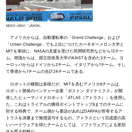
NEDO-JSKの「JAXON」
アメリカからは、自動運転車の「Grand Challenge」および
「Urban Challenge」でも上位につけたカーネギーメロン大学と
MITを筆頭に、NASAの支援を受けた民間研究所などから12チー
ム。韓国からは、国立技術系大学のKAISTを含めた3チーム。ヨ
ーロッパからはドイツから2チーム、イタリアから1チーム。そし
て香港から1チームの合計24チームである。
ロボットの種類は多様だが、MITを含むアメリカ6チームは、
ロボット開発のベンチャー企業「ボストン ダイナミクス」が開
発したヒューマノイドロボット「ATLAS（アトラス）」を使用し
た。これはトライアルの獲得ポイントでトップ8までのチームに
対する特典で、チーム側から要請があればDARPAが所有するア
トラスを決勝まで無償貸与するもの。アトラスという完成度の高
いハードウェアを得たチームとしては、ソフトウェアによる差別
化を図る戦略だ。