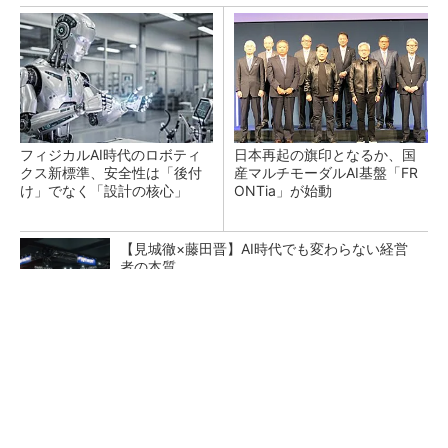
フィジカルAI時代のロボティ
日本再起の旗印となるか、国
クス新標準、安全性は「後付
産マルチモーダルAI基盤「FR
け」でなく「設計の核心」
ONTia」が始動
【見城徹×藤田晋】AI時代でも変わらない経営
者の本質
PR(FINCHI on GOETHE)
令和8年熊本地震による工場への影響まとめ