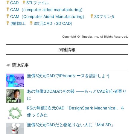
CAD
|
STLファイル
|
CAM（computer aided manufacturing）
|
CAM（Computer Aided Manufacturing）
|
3Dプリンタ
|
切削加工
|
3次元CAD（3D CAD）
Copyright © ITmedia, Inc. All Rights Reserved.
関連情報
関連記事
無償3次元CADでiPhoneケースを設計しよう
あの無償3DCADのその後 ――もっとCAD初心者寄り
に
RSの無償3次元CAD「DesignSpark Mechanical」を
使ってみた
無償3次元CADだと物足りない人に「MoI 3D」