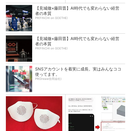
【見城徹×藤田晋】AI時代でも変わらない経営
者の本質
PR(FINCHI on GOETHE)
【見城徹×藤田晋】AI時代でも変わらない経営
者の本質
PR(FINCHI on GOETHE)
SNSアカウントを着実に成長。実はみんなココ
使ってます。
PR(Dreaw合同会社)