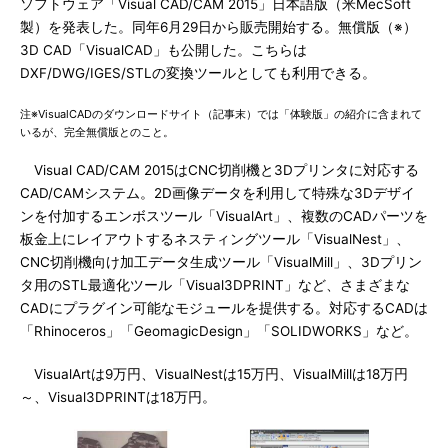
ソフトウェア「Visual CAD/CAM 2015」日本語版（米MecSoft
製）を発表した。同年6月29日から販売開始する。無償版（※）
3D CAD「VisualCAD」も公開した。こちらは
DXF/DWG/IGES/STLの変換ツールとしても利用できる。
注※VisualCADのダウンロードサイト（記事末）では「体験版」の紹介に含まれて
いるが、完全無償版とのこと。
Visual CAD/CAM 2015はCNC切削機と3Dプリンタに対応する
CAD/CAMシステム。2D画像データを利用して特殊な3Dデザイ
ンを付加するエンボスツール「VisualArt」、複数のCADパーツを
板金上にレイアウトするネスティングツール「VisualNest」、
CNC切削機向け加工データ生成ツール「VisualMill」、3Dプリン
タ用のSTL最適化ツール「Visual3DPRINT」など、さまざまな
CADにプラグイン可能なモジュールを提供する。対応するCADは
「Rhinoceros」「GeomagicDesign」「SOLIDWORKS」など。
VisualArtは9万円、VisualNestは15万円、VisualMillは18万円
～、Visual3DPRINTは18万円。