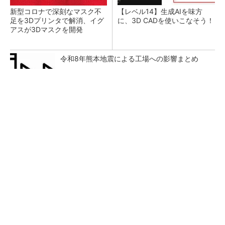
新型コロナで深刻なマスク不
【レベル14】生成AIを味方
足を3Dプリンタで解消、イグ
に、3D CADを使いこなそう！
アスが3Dマスクを開発
令和8年熊本地震による工場への影響まとめ
SNSアカウントを着実に成長。実はみんなココ
使ってます。
PR(Dreaw合同会社)
狭小な駐車場に、シャープがポールカメラ式製
品発表 市場シェア10％目指す