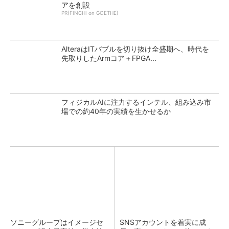
アを創設
PR(FINCHI on GOETHE)
AlteraはITバブルを切り抜け全盛期へ、時代を
先取りしたArmコア＋FPGA...
フィジカルAIに注力するインテル、組み込み市
場での約40年の実績を生かせるか
ソニーグループはイメージセ
SNSアカウントを着実に成