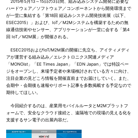
2015年5月13～15日の3日間、組み込みシステム開発に必要な
ハードウェア／ソフトウェア／コンポーネントから開発環境まで
が一堂に集結する「第18回 組込みシステム開発技術展（以下、
ESEC2015）」および、IoT／M2Mシステムを構築するための無
線通信技術やセンサー、アプリケーションが一堂に会する「第4
回 IoT／M2M展」が開催される。
ESEC2015およびIoT/M2M展の開催に先立ち、アイティメディ
アが運営する組み込み／エレクトロニクス関連メディア
「MONOist」「EE Times Japan」「EDN Japan」では特設ペー
ジをオープンし、来場予定者や来場検討されている方々に向け、
注目企業の見どころ情報を開催直前までお届けしていく。また、
会期中・会期後も速報やリポート記事を多数掲載する予定なので
期待してほしい。
今回紹介するのは、産業用モバイルルータとM2Mプラットフ
ォームで、安全なクラウド接続と、遠隔地での現場の見える化を
支援するサン電子の出展内容だ。