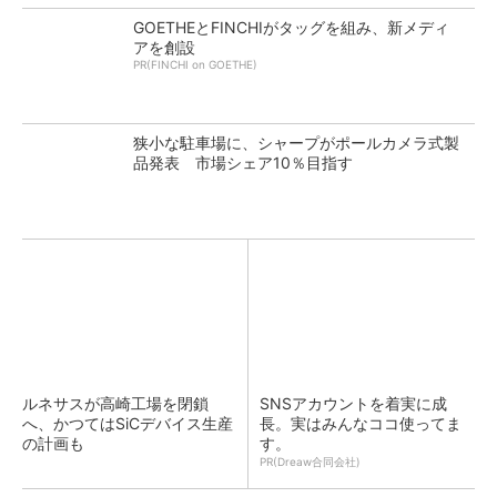
GOETHEとFINCHIがタッグを組み、新メディ
アを創設
PR(FINCHI on GOETHE)
狭小な駐車場に、シャープがポールカメラ式製
品発表 市場シェア10％目指す
ルネサスが高崎工場を閉鎖
SNSアカウントを着実に成
へ、かつてはSiCデバイス生産
長。実はみんなココ使ってま
の計画も
す。
PR(Dreaw合同会社)