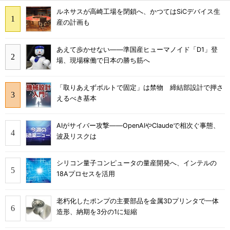
ルネサスが高崎工場を閉鎖へ、かつてはSiCデバイス生
産の計画も
あえて歩かせない――準国産ヒューマノイド「D1」登
場、現場稼働で日本の勝ち筋へ
「取りあえずボルトで固定」は禁物 締結部設計で押さ
えるべき基本
AIがサイバー攻撃――OpenAIやClaudeで相次ぐ事態、
波及リスクは
シリコン量子コンピュータの量産開発へ、インテルの
18Aプロセスを活用
老朽化したポンプの主要部品を金属3Dプリンタで一体
造形、納期を3分の1に短縮