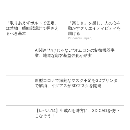
「取りあえずボルトで固定」
「楽しさ」を感じ、人の心を
は禁物 締結部設計で押さえ
動かすクリエイティビティを
るべき基本
届ける
PR(dentsu Japan)
AI関連“だけじゃない”オムロンの制御機器事
業、地道な顧客基盤強化が結実
新型コロナで深刻なマスク不足を3Dプリンタ
で解消、イグアスが3Dマスクを開発
【レベル14】生成AIを味方に、3D CADを使い
こなそう！