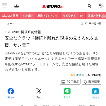
組み込み開発
メカ設計
製造マネジメント
モビリティ
FA
素材／化学
ニュース
2015年4月21日
ESEC2015 開催直前情報
安全なクラウド接続と離れた現場の見える化を支
援、サン電子
IoTやM2Mなどで“つながる”ことが前提となりつつある今、サン
電子は産業用モバイルルータによるネットワーク構築と現場情報
を監視するM2Mプラットフォームで、安全な接続と離れた現場
の見える化を支援する。
[
渡邊宏
，MONOist]
PC用表示
関連情報
Share
Post
LINE
Hatena