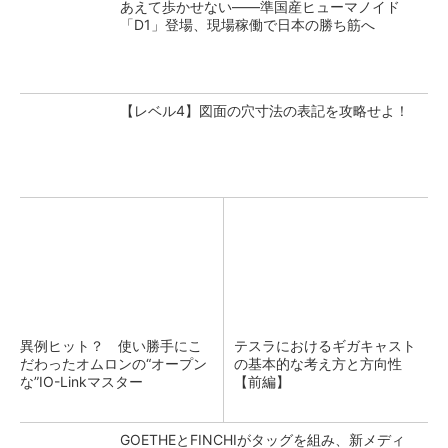
あえて歩かせない――準国産ヒューマノイド
「D1」登場、現場稼働で日本の勝ち筋へ
【レベル4】図面の穴寸法の表記を攻略せよ！
異例ヒット？ 使い勝手にこ
テスラにおけるギガキャスト
だわったオムロンの“オープン
の基本的な考え方と方向性
な”IO-Linkマスター
【前編】
GOETHEとFINCHIがタッグを組み、新メディ