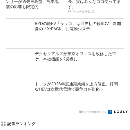
ンサーが過去最高益、熊本地
長。実はみんなココ使ってま
震の影響も限定的
す。
PR(Dreaw合同会社)
BYDの軽EV「ラッコ」は世界初の軽SDV、新開
発の「X-PACK」に電動システ...
デクセリアルズが東京オフィスを改修したワ
ケ、本社機能を2拠点に
トヨタが2026年度通期業績を上方修正、好調
なHEVは次世代電池で競争力を強化へ
Recommended by
記事ランキング