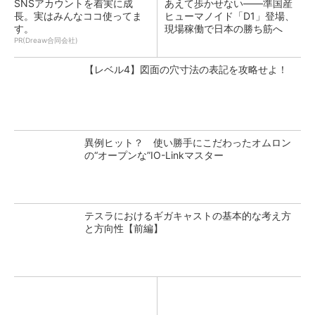
SNSアカウントを着実に成
あえて歩かせない――準国産
長。実はみんなココ使ってま
ヒューマノイド「D1」登場、
す。
現場稼働で日本の勝ち筋へ
PR(Dreaw合同会社)
【レベル4】図面の穴寸法の表記を攻略せよ！
異例ヒット？ 使い勝手にこだわったオムロン
の“オープンな”IO-Linkマスター
テスラにおけるギガキャストの基本的な考え方
と方向性【前編】