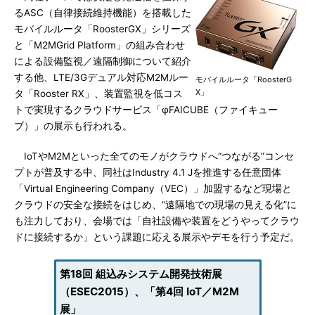
るASC（自律接続維持機能）を搭載した
モバイルルータ「RoosterGX」シリーズ
と「M2MGrid Platform」の組み合わせ
による設備監視／遠隔制御について紹介
する他、LTE/3Gデュアル対応M2Mルー
モバイルルータ「RoosterG
X」
タ「Rooster RX」、装置監視を低コス
トで実現するクラウドサービス「φFAICUBE（ファイキュー
ブ）」の展示も行われる。
IoTやM2Mといった全てのモノがクラウドへ“つながる”コンセ
プトが普及する中、同社はIndustry 4.1 Jを推進する任意団体
「Virtual Engineering Company（VEC）」加盟するなど現場と
クラウドの安全な接続をはじめ、“遠隔地での現場の見える化”に
も注力しており、会場では「自社設備や装置をどうやってクラウ
ドに接続するか」という課題に応える展示やデモを行う予定だ。
第18回 組込みシステム開発技術展
（ESEC2015）、「第4回 IoT／M2M
展」