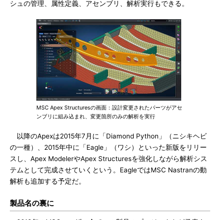
シュの管理、属性定義、アセンブリ、解析実行もできる。
MSC Apex Structuresの画面：設計変更されたパーツがアセ
ンブリに組み込まれ、変更箇所のみの解析を実行
以降のApexは2015年7月に「Diamond Python」（ニシキヘビ
の一種）、2015年中に「Eagle」（ワシ）といった新版をリリー
スし、Apex ModelerやApex Structuresを強化しながら解析シス
テムとして完成させていくという。EagleではMSC Nastranの動
解析も追加する予定だ。
製品名の裏に