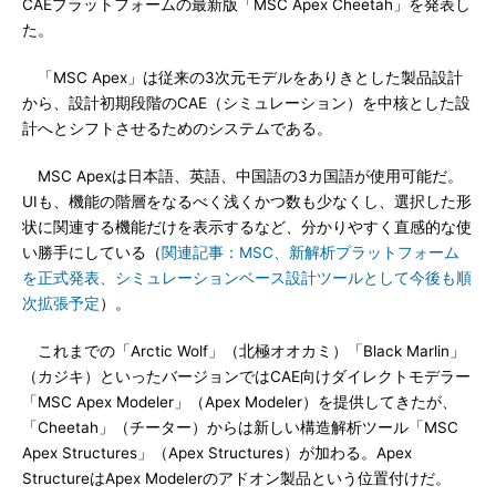
CAEプラットフォームの最新版「MSC Apex Cheetah」を発表し
た。
「MSC Apex」は従来の3次元モデルをありきとした製品設計
から、設計初期段階のCAE（シミュレーション）を中核とした設
計へとシフトさせるためのシステムである。
MSC Apexは日本語、英語、中国語の3カ国語が使用可能だ。
UIも、機能の階層をなるべく浅くかつ数も少なくし、選択した形
状に関連する機能だけを表示するなど、分かりやすく直感的な使
い勝手にしている（
関連記事：MSC、新解析プラットフォーム
を正式発表、シミュレーションベース設計ツールとして今後も順
次拡張予定
）。
これまでの「Arctic Wolf」（北極オオカミ）「Black Marlin」
（カジキ）といったバージョンではCAE向けダイレクトモデラー
「MSC Apex Modeler」（Apex Modeler）を提供してきたが、
「Cheetah」（チーター）からは新しい構造解析ツール「MSC
Apex Structures」（Apex Structures）が加わる。Apex
StructureはApex Modelerのアドオン製品という位置付けだ。