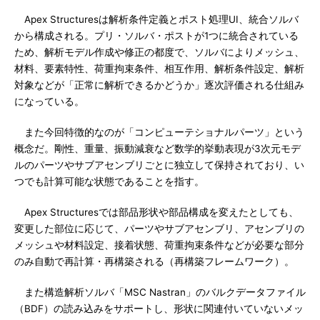
Apex Structuresは解析条件定義とポスト処理UI、統合ソルバ
から構成される。プリ・ソルバ・ポストが1つに統合されている
ため、解析モデル作成や修正の都度で、ソルバによりメッシュ、
材料、要素特性、荷重拘束条件、相互作用、解析条件設定、解析
対象などが「正常に解析できるかどうか」逐次評価される仕組み
になっている。
また今回特徴的なのが「コンピューテショナルパーツ」という
概念だ。剛性、重量、振動減衰など数学的挙動表現が3次元モデ
ルのパーツやサブアセンブリごとに独立して保持されており、い
つでも計算可能な状態であることを指す。
Apex Structuresでは部品形状や部品構成を変えたとしても、
変更した部位に応じて、パーツやサブアセンブリ、アセンブリの
メッシュや材料設定、接着状態、荷重拘束条件などが必要な部分
のみ自動で再計算・再構築される（再構築フレームワーク）。
また構造解析ソルバ「MSC Nastran」のバルクデータファイル
（BDF）の読み込みをサポートし、形状に関連付いていないメッ