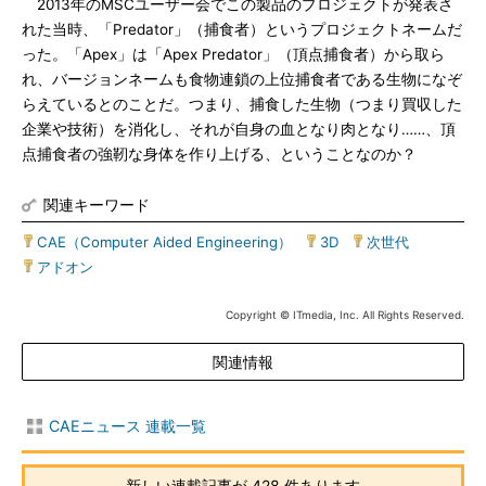
2013年のMSCユーザー会でこの製品のプロジェクトが発表さ
れた当時、「Predator」（捕食者）というプロジェクトネームだ
った。「Apex」は「Apex Predator」（頂点捕食者）から取ら
れ、バージョンネームも食物連鎖の上位捕食者である生物になぞ
らえているとのことだ。つまり、捕食した生物（つまり買収した
企業や技術）を消化し、それが自身の血となり肉となり……、頂
点捕食者の強靭な身体を作り上げる、ということなのか？
関連キーワード
CAE（Computer Aided Engineering）
|
3D
|
次世代
|
アドオン
Copyright © ITmedia, Inc. All Rights Reserved.
関連情報
CAEニュース 連載一覧
新しい連載記事が 428 件あります