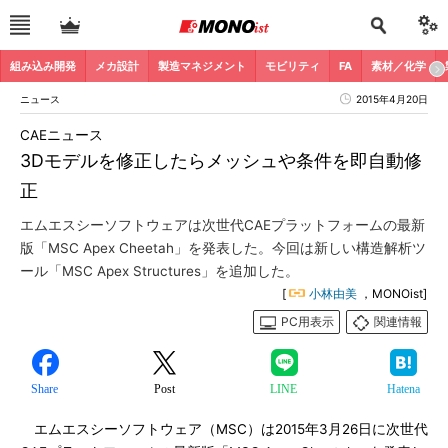
組み込み開発
メカ設計
製造マネジメント
モビリティ
FA
素材／化学
ニュース
2015年4月20日
CAEニュース
3Dモデルを修正したらメッシュや条件を即自動修
正
エムエスシーソフトウェアは次世代CAEプラットフォームの最新
版「MSC Apex Cheetah」を発表した。今回は新しい構造解析ツ
ール「MSC Apex Structures」を追加した。
[
小林由美
，MONOist]
PC用表示
関連情報
Share
Post
LINE
Hatena
エムエスシーソフトウェア（MSC）は2015年3月26日に次世代