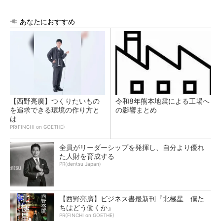
あなたにおすすめ
【西野亮廣】つくりたいもの
令和8年熊本地震による工場へ
を追求できる環境の作り方と
の影響まとめ
は
PR(FINCHI on GOETHE)
全員がリーダーシップを発揮し、自分より優れ
た人財を育成する
PR(dentsu Japan)
【西野亮廣】ビジネス書最新刊『北極星 僕た
ちはどう働くか』
PR(FINCHI on GOETHE)