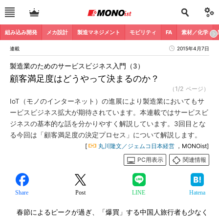
組み込み開発
メカ設計
製造マネジメント
モビリティ
FA
素材／化学
連載
2015年4月7日
製造業のためのサービスビジネス入門（3）
顧客満足度はどうやって決まるのか？
（1/2 ページ）
IoT（モノのインターネット）の進展により製造業においてもサ
ービスビジネス拡大が期待されています。本連載ではサービスビ
ジネスの基本的な話を分かりやすく解説しています。3回目とな
る今回は「顧客満足度の決定プロセス」について解説します。
[
丸川隆文／ジェムコ日本経営
，MONOist]
PC用表示
関連情報
Share
Post
LINE
Hatena
春節によるピークが過ぎ、「爆買」する中国人旅行者も少なく