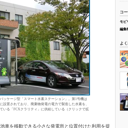
コー
モビ
編集
よく
パッケージ型「スマート水素ステーション」。第1号機は
に設置されており、廃棄物発電の電力で製造した水素を、
ている「FCXクラリティ」に供給している（クリックで拡
池車を移動できる小さな発電所と位置付けた利用を提