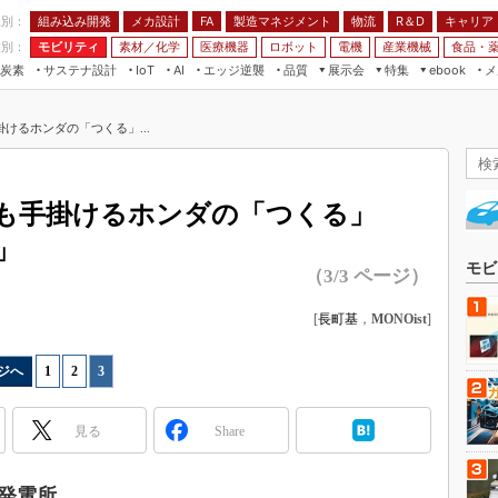
程別：
組み込み開発
メカ設計
製造マネジメント
物流
R＆D
キャリア
FA
業別：
モビリティ
素材／化学
医療機器
ロボット
電機
産業機械
食品・
炭素
サステナ設計
エッジ逆襲
品質
展示会
特集
メ
IoT
AI
ebook
伝承
組み込み開発
CEATEC
読者調査まとめ
編集後記
けるホンダの「つくる」...
JIMTOF
保全
メカ設計
つながるクルマ
組込み/エッジ コンピューティング
ス
 AI
製造マネジメント
5G
展＆IoT/5Gソリューション展
VR／AR
FA
も手掛けるホンダの「つくる」
IIFES
モビリティ
フィールドサービス
」
国際ロボット展
素材／化学
FPGA
モビ
（3/3 ページ）
ジャパンモビリティショー
組み込み画像技術
TECHNO-FRONTIER
[
長町基
，
MONOist
]
組み込みモデリング
人テク展
Windows Embedded
ジへ
1
|
2
|
3
スマート工場EXPO
車載ソフト開発
EdgeTech+
見る
Share
ISO26262
日本ものづくりワールド
無償設計ツール
AUTOMOTIVE WORLD
発電所