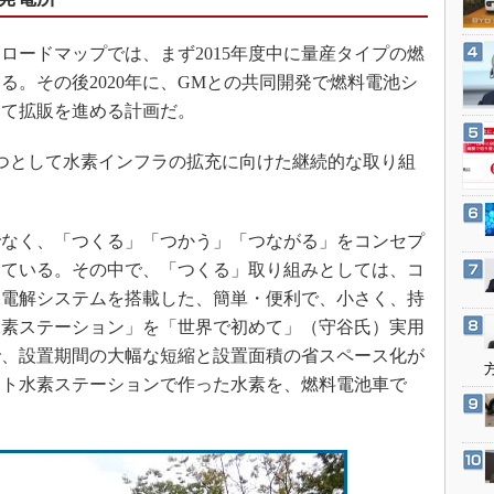
3Dプリンタ
産業オープンネット展
デジタルツインとCAE
ードマップでは、まず2015年度中に量産タイプの燃
S＆OP
る。その後2020年に、GMとの共同開発で燃料電池シ
って拡販を進める計画だ。
インダストリー4.0
イノベーション
つとして水素インフラの拡充に向けた継続的な取り組
製造業ビッグデータ
メイドインジャパン
なく、「つくる」「つかう」「つながる」をコンセプ
植物工場
している。その中で、「つくる」取り組みとしては、コ
知財マネジメント
水電解システムを搭載した、簡単・便利で、小さく、持
海外生産
水素ステーション」を「世界で初めて」（守谷氏）実用
グローバル設計・開発
で、設置期間の大幅な短縮と設置面積の省スペース化が
ート水素ステーションで作った水素を、燃料電池車で
制御セキュリティ
新型コロナへの対応