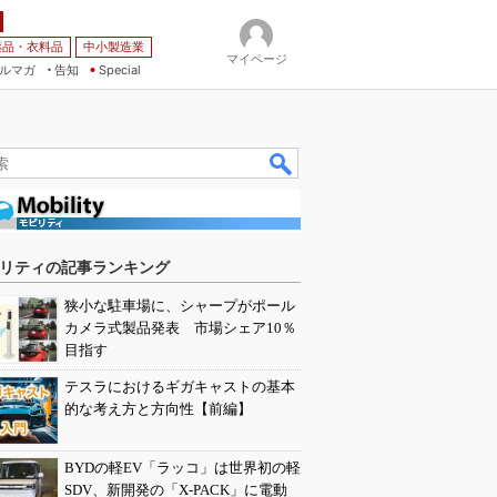
薬品・衣料品
中小製造業
マイページ
ルマガ
告知
Special
リティの記事ランキング
狭小な駐車場に、シャープがポール
カメラ式製品発表 市場シェア10％
目指す
テスラにおけるギガキャストの基本
的な考え方と方向性【前編】
BYDの軽EV「ラッコ」は世界初の軽
SDV、新開発の「X-PACK」に電動