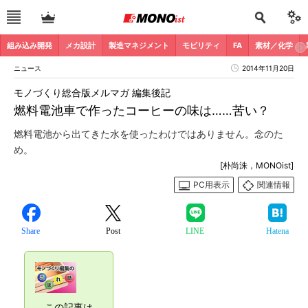
組み込み開発
メカ設計
製造マネジメント
モビリティ
FA
素材／化学
ニュース
2014年11月20日
モノづくり総合版メルマガ 編集後記
燃料電池車で作ったコーヒーの味は……苦い？
燃料電池から出てきた水を使ったわけではありません。念のた
め。
[朴尚洙，MONOist]
PC用表示
関連情報
Share
Post
LINE
Hatena
この記事は、