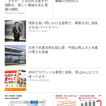
「さすが」と言われる驚きや
触媒の活性向上
感動を。新しい価値を生む電
通の挑戦
PR(dentsu Japan)
現状を疑い問いかける姿勢で、事業を共に成長
させるパートナーへ
PR(dentsu Japan)
日本で水素活用を阻む壁、中国は再エネと水素
の導入を加速
SNSアカウントを着実に成長。実はみんなココ
使ってます。
PR(Dreaw合同会社)