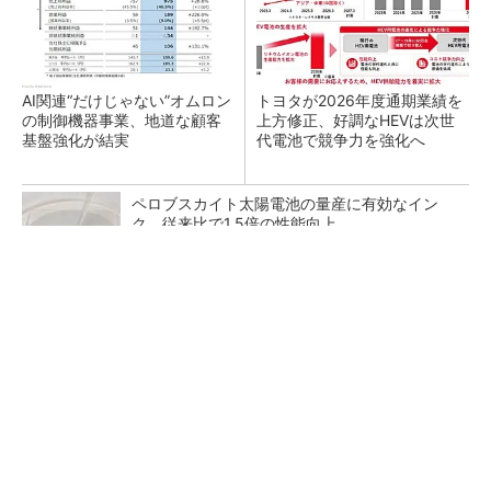
AI関連“だけじゃない”オムロン
トヨタが2026年度通期業績を
の制御機器事業、地道な顧客
上方修正、好調なHEVは次世
基盤強化が結実
代電池で競争力を強化へ
ペロブスカイト太陽電池の量産に有効なイン
ク、従来比で1.5倍の性能向上
SNSアカウントを着実に成長。実はみんなココ
使ってます。
PR(Dreaw合同会社)
建造から約40年でも新技術に対応、カナダ沿岸
警備隊船「ローリエ」の操舵室