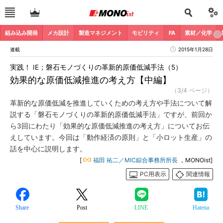
組み込み開発
メカ設計
製造マネジメント
モビリティ
FA
素材／化学
連載
2015年1月28日
実践！ IE；磐石モノづくりの革新的原価低減手法（5）
効果的な原価低減推進の考え方【中編】
（3/4 ページ）
革新的な原価低減を推進していくための考え方や手法について解
説する「磐石モノづくりの革新的原価低減手法」ですが、前回か
ら3回にわたり「効果的な原価低減推進の考え方」についてお伝
えしています。今回は「動作経済の原則」と「小ロット生産」の
話を中心に説明します。
[
福田 祐二／MIC綜合事務所所長
，MONOist]
PC用表示
関連情報
Share
Post
LINE
Hatena