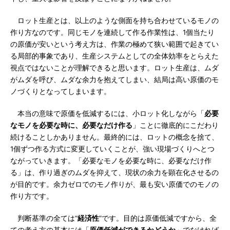
ロット生産とは、以上のような側面を持ち合わせているモノの
作り方なのです。同じモノを連続して作る作業性は、1個当たり
の原価が安いという考え方は、作業の極めて狭い範囲で起きてい
る局部的事象であり、生産システムとしての全体効率をとらえた
視点ではないことが理解できると思います。ロット生産は、ムダ
がムダを呼び、ムダな余力を抱えてしまい、結局は高い原価のモ
ノづくりとなってしまいます。
本当の意味で原価を低減するには、小ロット化しながら「
必要
なモノを必要な時に、必要なだけ作る
」ことに徹底的にこだわり
続けることしかありません。最終的には、ロットの概念を捨て、
1個ずつ作る方式に変更していくことが、強い現場づくりへとつ
ながっていきます。「必要なモノを必要な時に、必要なだけ作
る」は、作り過ぎのムダを抑えて、現状の余力を顕在化させるの
が目的です。余力ゼロでのモノ作りが、最も安い原価でのモノの
作り方です。
判断基準の全ては“
経済性
”です。目的は原価低減ですから、全