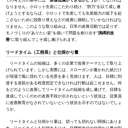
ての考え方の基本には「
原価低減ができるかどうか
」でなければ
なりません。小ロット生産にこだわり続け、“胆力”を以て成し遂
げようとするならば、小ロットで生産しても生産能力の低下を起
こさないために段取り替えなどの改善に挑戦していかなければな
りません。このような取り組みは、日常の改善活動では足りず、
モノづくりの“ありたい姿”を描いて問題を創り出す“
演繹的改
善
”に取り組んでこそ成し遂げられます。
リードタイム（工程長）と仕掛かり量
リードタイムの短縮は、多くの企業で改善テーマとして取り上
げられています。しかし実際には、スローガンが書かれた紙だけ
が現場で風に揺れている光景を多く見掛けます。人は、目標に到
達する道筋がある程度想定できなければ行動は起こせません。何
をどのように改善してリードタイムの短縮を成し遂げて、目標を
達成していくのかの改善手段が示されないという状況は、従業員
に改善教育がなされていないという状況を示すのではないでしょ
うか。
リードタイムと仕掛かり量は、切っても切れない関係にありま