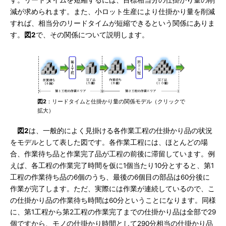
す。リードタイムを短縮するには、目標相当分の仕掛かり量の削
減が求められます。また、小ロット生産により仕掛かり量を削減
すれば、相当分のリードタイムが短縮できるという関係にありま
す。
図2
で、その関係について説明します。
図2
：リードタイムと仕掛かり量の関係モデル（クリックで
拡大）
図2
は、一般的によく見掛ける各作業工程の仕掛かり品の状況
をモデルとして表した図です。各作業工程には、ほとんどの場
合、作業待ち品と作業完了品が工程の前後に滞留しています。例
えば、各工程の作業完了時間を仮に1個当たり10分とすると、第1
工程の作業待ち品の6個のうち、最後の6個目の部品は60分後に
作業が完了します。ただ、実際には作業が連続しているので、こ
の仕掛かり品の作業待ち時間は60分ということになります。同様
に、第1工程から第2工程の作業完了までの仕掛かり品は全部で29
個ですから、モノの仕掛かり時間として290分相当の仕掛かり品