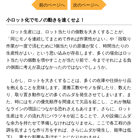
前のページへ
次のページへ
小ロット化でモノの動きを速くせよ！
ロット生産には、ロット当たりの個数を大きくすることが、
「同じモノを連続してまとめて作れば作業性がよい」や「段取り
作業が一度で済むために1個当たりの原価が安く、時間当たりの
生産性がよい」という思い込みが存在します。多くの場合はロッ
ト当たりの個数を増やすことが当たり前で、今までそれによる負
の側面に考えが及ばなかったのではないでしょうか。
しかし、ロットを大きくすることは、多くの在庫や仕掛かり品
を抱えることを意味します。運搬工数やモノを探したり、数えた
り、取り置き動作などの多くのムダを発生させてしまいます。ま
た、時にはモノの優先順序を間違えて欠品を起こし、これが無駄
なラインの増設につながる恐れさえもあります。さらに、ロット
生産はモノの流れ方にバラツキが起こることで、人や設備にムダ
な余力を持たせて準備しなければなりません。ここで各工程の歩
調を乱すような作り方をすれば、さらにムダが発生し、能率は低
下し、重大な影響を及ぼすことになりかねません。