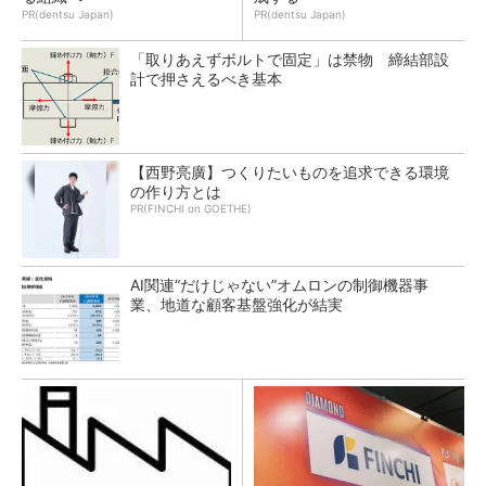
PR(dentsu Japan)
PR(dentsu Japan)
「取りあえずボルトで固定」は禁物 締結部設
計で押さえるべき基本
【西野亮廣】つくりたいものを追求できる環境
の作り方とは
PR(FINCHI on GOETHE)
AI関連“だけじゃない”オムロンの制御機器事
業、地道な顧客基盤強化が結実