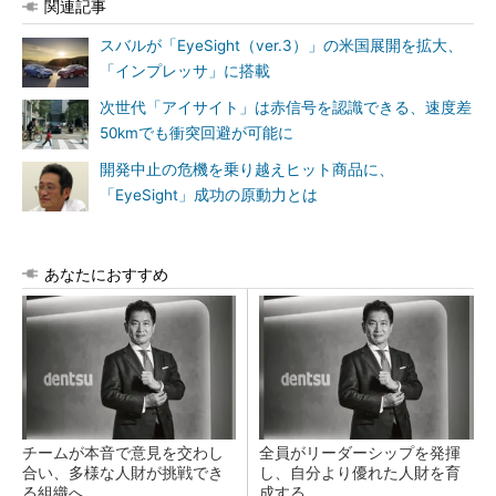
関連記事
スバルが「EyeSight（ver.3）」の米国展開を拡大、
「インプレッサ」に搭載
次世代「アイサイト」は赤信号を認識できる、速度差
50kmでも衝突回避が可能に
開発中止の危機を乗り越えヒット商品に、
「EyeSight」成功の原動力とは
あなたにおすすめ
チームが本音で意見を交わし
全員がリーダーシップを発揮
合い、多様な人財が挑戦でき
し、自分より優れた人財を育
る組織へ
成する