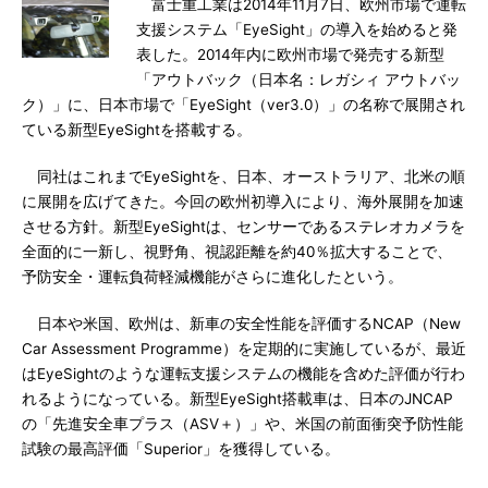
富士重工業は2014年11月7日、欧州市場で運転
支援システム「EyeSight」の導入を始めると発
表した。2014年内に欧州市場で発売する新型
「アウトバック（日本名：レガシィ アウトバッ
ク）」に、日本市場で「EyeSight（ver3.0）」の名称で展開され
ている新型EyeSightを搭載する。
同社はこれまでEyeSightを、日本、オーストラリア、北米の順
に展開を広げてきた。今回の欧州初導入により、海外展開を加速
させる方針。新型EyeSightは、センサーであるステレオカメラを
全面的に一新し、視野角、視認距離を約40％拡大することで、
予防安全・運転負荷軽減機能がさらに進化したという。
日本や米国、欧州は、新車の安全性能を評価するNCAP（New
Car Assessment Programme）を定期的に実施しているが、最近
はEyeSightのような運転支援システムの機能を含めた評価が行わ
れるようになっている。新型EyeSight搭載車は、日本のJNCAP
の「先進安全車プラス（ASV＋）」や、米国の前面衝突予防性能
試験の最高評価「Superior」を獲得している。