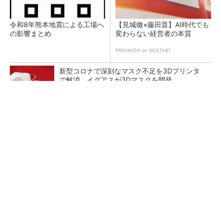
令和8年熊本地震による工場へ
【見城徹×藤田晋】AI時代でも
の影響まとめ
変わらない経営者の本質
PR(FINCHI on GOETHE)
新型コロナで深刻なマスク不足を3Dプリンタ
で解消、イグアスが3Dマスクを開発
【レベル14】生成AIを味方に、3D CADを使い
こなそう！
狭小な駐車場に、シャープがポールカメラ式製
品発表 市場シェア10％目指す