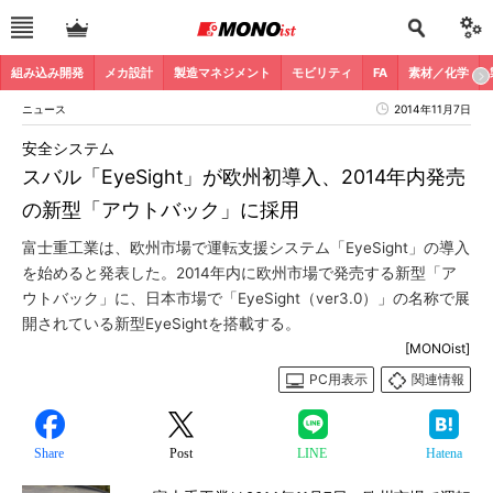
組み込み開発
メカ設計
製造マネジメント
モビリティ
FA
素材／化学
ニュース
2014年11月7日
安全システム
スバル「EyeSight」が欧州初導入、2014年内発売
の新型「アウトバック」に採用
富士重工業は、欧州市場で運転支援システム「EyeSight」の導入
を始めると発表した。2014年内に欧州市場で発売する新型「ア
ウトバック」に、日本市場で「EyeSight（ver3.0）」の名称で展
開されている新型EyeSightを搭載する。
[MONOist]
PC用表示
関連情報
Share
Post
LINE
Hatena