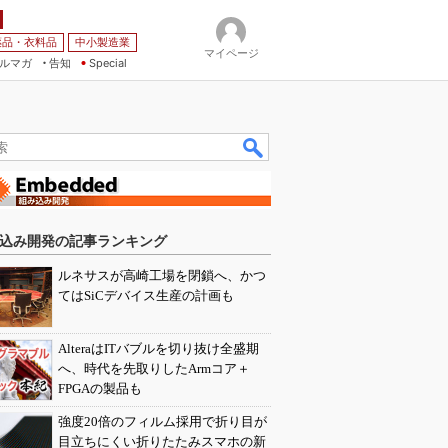
薬品・衣料品
中小製造業
マイページ
ルマガ
告知
Special
込み開発の記事ランキング
ルネサスが高崎工場を閉鎖へ、かつ
てはSiCデバイス生産の計画も
AlteraはITバブルを切り抜け全盛期
へ、時代を先取りしたArmコア＋
FPGAの製品も
強度20倍のフィルム採用で折り目が
目立ちにくい折りたたみスマホの新