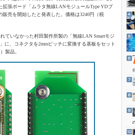
3Dプリンタ
産業オープンネット展
拡張ボード「ムラタ無線LANモジュールType YDブ
デジタルツインとCAE
の販売を開始したと発表した。価格は3240円（税
S＆OP
インダストリー4.0
いなかった村田製作所製の「無線LAN Smartモジ
イノベーション
YDZ）」に、コネクタを2mmピッチに変換する基板をセット
製造業ビッグデータ
定）製品。
メイドインジャパン
植物工場
知財マネジメント
海外生産
グローバル設計・開発
制御セキュリティ
新型コロナへの対応