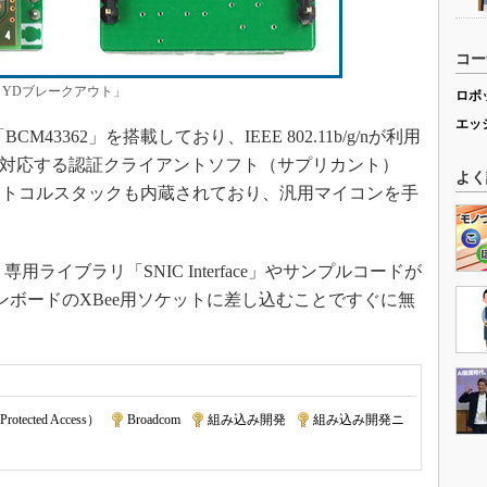
コー
e YDブレークアウト」
ロボ
エッ
M43362」を搭載しており、IEEE 802.11b/g/nが利用
どに対応する認証クライアントソフト（サプリカント）
よく
プロトコルスタックも内蔵されており、汎用マイコンを手
ライブラリ「SNIC Interface」やサンプルコードが
ョンボードのXBee用ソケットに差し込むことですぐに無
rotected Access）
|
Broadcom
|
組み込み開発
|
組み込み開発ニ