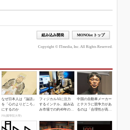
組み込み開発
MONOist トップ
Copyright © ITmedia, Inc. All Rights Reserved.
なぜ日本人は『論語』
フィジカルAIに注力
中国の自動車メーカー
を「心のよりどころ」
するインテル、組み込
とテスラに競争力があ
にするのか
み市場での約40年の実
るのは「合理性が高
績を生かせるか
い」から
PR(國學院大學)