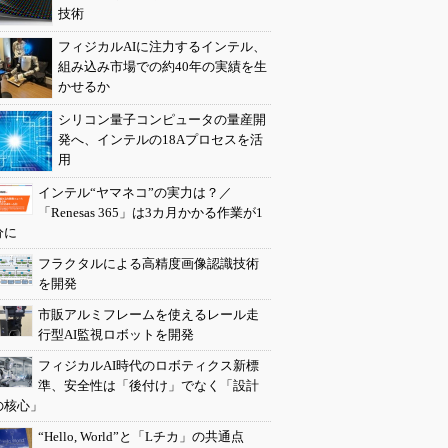
技術
フィジカルAIに注力するインテル、
組み込み市場での約40年の実績を生
かせるか
シリコン量子コンピュータの量産開
発へ、インテルの18Aプロセスを活
用
インテル“ヤマネコ”の実力は？／
「Renesas 365」は3カ月かかる作業が1
分に
フラクタルによる高精度画像認識技術
を開発
市販アルミフレームを使えるレール走
行型AI監視ロボットを開発
フィジカルAI時代のロボティクス新標
準、安全性は「後付け」でなく「設計
の核心」
“Hello, World”と「Lチカ」の共通点