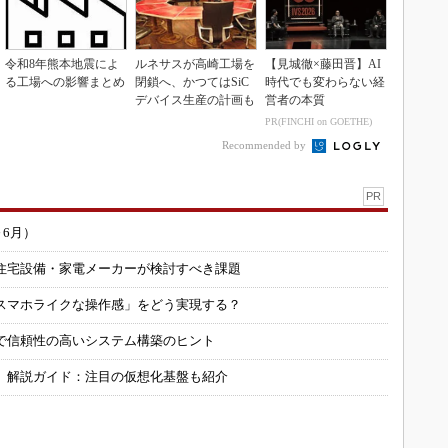
令和8年熊本地震によ
ルネサスが高崎工場を
【見城徹×藤田晋】AI
る工場への影響まとめ
閉鎖へ、かつてはSiC
時代でも変わらない経
デバイス生産の計画も
営者の本質
PR(FINCHI on GOETHE)
Recommended by
PR
～6月）
住宅設備・家電メーカーが検討すべき課題
スマホライクな操作感」をどう実現する？
で信頼性の高いシステム構築のヒント
」解説ガイド：注目の仮想化基盤も紹介