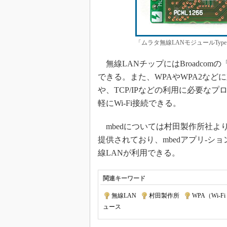
「ムラタ無線LANモジュールTyp
無線LANチップにはBroadcomの「BC
できる。また、WPAやWPA2な
や、TCP/IPなどの利用に必要な
軽にWi-Fi接続できる。
mbedについては村田製作所社より専用
提供されており、mbedアプリ-シ
線LANが利用できる。
関連キーワード
無線LAN
|
村田製作所
|
WPA（Wi-Fi P
ュース