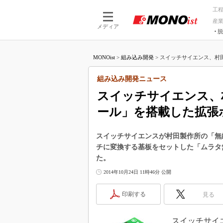
工
産
メディア
脱
つながる技術
AI×技術
MONOist
>
組み込み開発
>
スイッチサイエンス、村田製作
つながる工場
AI×設備
つながるサービ
Physical
組み込み開発ニュース
スイッチサイエンス、村
ール」を搭載した拡張
スイッチサイエンスが村田製作所の「無線LA
チに変換する基板をセットした「ムラタ無
た。
2014年10月24日 11時46分 公開
印刷する
見る
スイッチサイエン