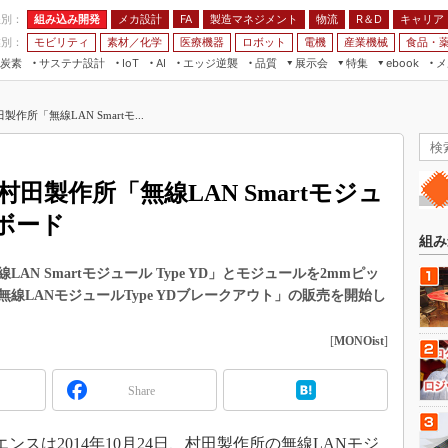
程別：
組み込み開発
メカ設計
製造マネジメント
物流
R＆D
キャリア
FA
業別：
モビリティ
素材／化学
医療機器
ロボット
電機
産業機械
食品・
炭素
サステナ設計
エッジ逆襲
品質
展示会
特集
メ
IoT
AI
ebook
伝承
組み込み開発
CEATEC
読者調査まとめ
編集後記
所「無線LAN Smartモ...
JIMTOF
保全
メカ設計
つながるクルマ
組込み/エッジ コンピューティング
ス
 AI
製造マネジメント
5G
展＆IoT/5Gソリューション展
VR／AR
FA
田製作所「無線LAN Smartモジュ
IIFES
モビリティ
フィールドサービス
ボード
国際ロボット展
素材／化学
FPGA
組み
ジャパンモビリティショー
組み込み画像技術
N Smartモジュール Type YD」とモジュールを2mmピッ
TECHNO-FRONTIER
線LANモジュールType YDブレークアウト」の販売を開始し
組み込みモデリング
人テク展
Windows Embedded
[
MONOist
]
スマート工場EXPO
車載ソフト開発
EdgeTech+
Share
ISO26262
日本ものづくりワールド
無償設計ツール
AUTOMOTIVE WORLD
スは2014年10月24日、村田製作所の無線LANモジ