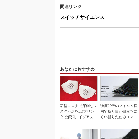
関連リンク
スイッチサイエンス
あなたにおすすめ
新型コロナで深刻なマ
強度20倍のフィルム採
スク不足を3Dプリン
用で折り目が目立ちに
タで解消、イグアスが
くい折りたたみスマホ
3Dマスクを開発
の新技術