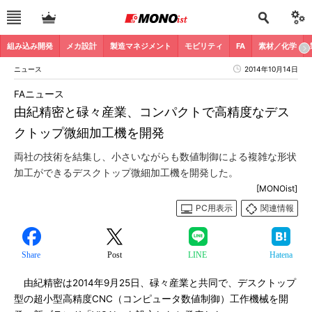
組み込み開発
メカ設計
製造マネジメント
モビリティ
FA
素材／化学
ニュース
2014年10月14日
FAニュース
由紀精密と碌々産業、コンパクトで高精度なデス
クトップ微細加工機を開発
両社の技術を結集し、小さいながらも数値制御による複雑な形状
加工ができるデスクトップ微細加工機を開発した。
[MONOist]
PC用表示
関連情報
Share
Post
LINE
Hatena
由紀精密は2014年9月25日、碌々産業と共同で、デスクトップ
型の超小型高精度CNC（コンピュータ数値制御）工作機械を開