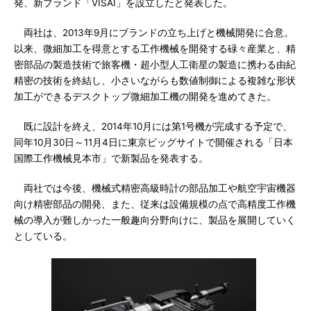
発、新ブランド「VISAI」を設立したと発表した。
両社は、2013年9月にブランドの立ち上げと機械開発に合意。
以来、微細加工を得意とする工作機械を開発する碌々産業と、精
密部品の製造技術で旅客機・超小型人工衛星の製造に携わる由紀
精密の技術を終結し、小さいながらも数値制御による複雑な形状
加工ができるデスクトップ微細加工機の開発を進めてきた。
既に設計を終え、2014年10月には第1号機が完成する予定で、
同年10月30日～11月4日に東京ビッグサイトで開催される「日本
国際工作機械見本市」で新製品を発表する。
両社では今後、機械式精密高級時計の部品加工や航空宇宙機器
向け精密部品の開発、また、従来は設備規模の点で高精度工作機
械の導入が難しかった一般趣向分野向けに、製品を展開していく
としている。