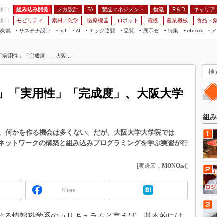
程別：
組み込み開発
メカ設計
製造マネジメント
物流
R＆D
キャリア
FA
業別：
モビリティ
素材／化学
医療機器
ロボット
電機
産業機械
食品・
炭素
サステナ設計
エッジ逆襲
品質
展示会
特集
メ
IoT
AI
ebook
伝承
組み込み開発
CEATEC
読者調査まとめ
編集後記
実用性」「完成度」、大阪...
JIMTOF
保全
メカ設計
つながるクルマ
組込み/エッジ コンピューティング
ス
 AI
製造マネジメント
5G
展＆IoT/5Gソリューション展
VR／AR
FA
」「実用性」「完成度」、大阪大学
IIFES
モビリティ
フィールドサービス
国際ロボット展
素材／化学
FPGA
組み
ジャパンモビリティショー
組み込み画像技術
、何かを作る機会は多くない。だが、大阪大学大学院では
TECHNO-FRONTIER
サーネットワークの構築と組み込みプログラミングを学ぶ実習が行
組み込みモデリング
人テク展
Windows Embedded
[渡邊宏，
MONOist
]
スマート工場EXPO
車載ソフト開発
EdgeTech+
Share
ISO26262
日本ものづくりワールド
無償設計ツール
AUTOMOTIVE WORLD
る情報科学系のカリキュラムと言えば、基本的には