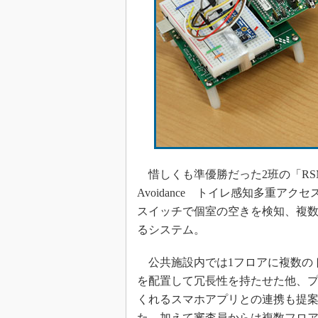
惜しくも準優勝だった2班の「RSMA/CA（Restr
Avoidance トイレ感知多重ア
スイッチで個室の空きを検知、複
るシステム。
公共施設内では1フロアに複数の
を配置して冗長性を持たせた他、
くれるスマホアプリとの連携も提
た。加えて審査員からは複数フロ