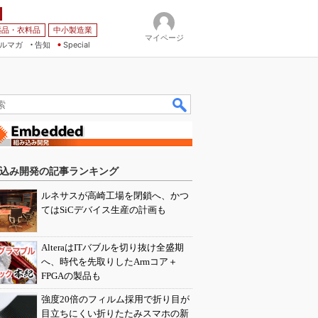
薬品・衣料品
中小製造業
マイページ
ルマガ
告知
Special
込み開発の記事ランキング
ルネサスが高崎工場を閉鎖へ、かつ
てはSiCデバイス生産の計画も
AlteraはITバブルを切り抜け全盛期
へ、時代を先取りしたArmコア＋
FPGAの製品も
強度20倍のフィルム採用で折り目が
目立ちにくい折りたたみスマホの新