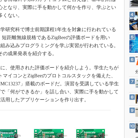
3Dプリンタ
産業オープンネット展
心となり、実際に手を動かして何かを作り、学ぶとい
デジタルツインとCAE
多くない。
S＆OP
学研究科で博士前期課程1年生を対象に行われている
インダストリー4.0
短距離無線規格であるZigBeeの評価ボードを用い
イノベーション
と組み込みプログラミングを学ぶ実習が行われている。
製造業ビッグデータ
、その成果発表を紹介する。
メイドインジャパン
に、使用された評価ボードを紹介しよう。学生たちが
植物工場
マイコンとZigBeeのプロトコルスタックを備えた、
知財マネジメント
C13237」搭載のボードだ。演習を受講している学生
海外生産
プで「何ができるか」を話し合い、実際に手を動かして
グローバル設計・開発
を活用したアプリケーションを作り出す。
制御セキュリティ
新型コロナへの対応