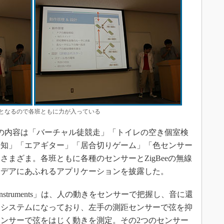
となるので各班ともに力が入っている
の内容は「バーチャル徒競走」「トイレの空き個室検
検知」「エアギター」「居合切りゲーム」「色センサー
まざま。各班ともに各種のセンサーとZigBeeの無線
イデアにあふれるアプリケーションを披露した。
cal Instruments」は、人の動きをセンサーで把握し、音に還
たシステムになっており、左手の測距センサーで弦を抑
ンサーで弦をはじく動きを測定。その2つのセンサー