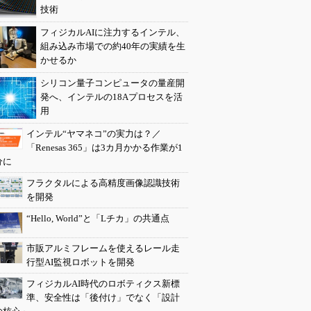
技術
フィジカルAIに注力するインテル、
組み込み市場での約40年の実績を生
かせるか
シリコン量子コンピュータの量産開
発へ、インテルの18Aプロセスを活
用
インテル“ヤマネコ”の実力は？／
「Renesas 365」は3カ月かかる作業が1
分に
フラクタルによる高精度画像認識技術
を開発
“Hello, World”と「Lチカ」の共通点
市販アルミフレームを使えるレール走
行型AI監視ロボットを開発
フィジカルAI時代のロボティクス新標
準、安全性は「後付け」でなく「設計