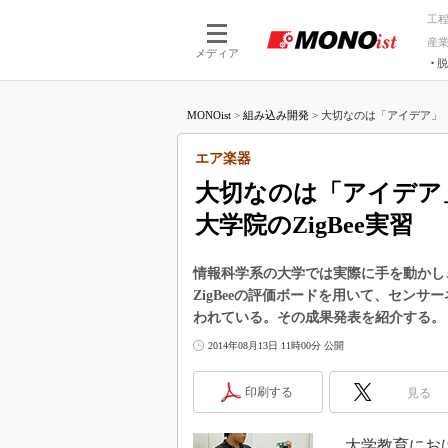
工
産
メディア
脱
つながる技術
AI×技術
MONOist
>
組み込み開発
>
大切なのは「アイデア」「
つながる工場
AI×設備
つながるサービ
Physical
エア楽器
大切なのは「アイデア
大学院のZigBee実習
情報科学系の大学では実際に手を動かし
ZigBeeの評価ボードを用いて、セン
われている。その成果発表を紹介する。
2014年08月13日 11時00分 公開
印刷する
見る
大学教育におけ