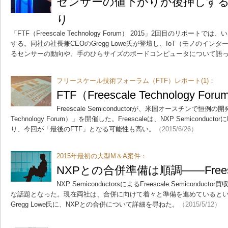
センサーの値下がりが後押しする
り
「FTF（Freescale Technology Forum） 2015」2回目のリポ
する。同社の社長兼CEOのGregg Lowe氏が登壇し、IoT（モノのイ
るセンサーの動向や、手のひらサイズのボードコンピュータについて語
フリースケール技術フォーラム（FTF）レポート(1)：
FTF（Freescale Technology F
Freescale Semiconductorが、米国オースチンで恒例の
Technology Forum）」を開催した。Freescaleは、NXP Semicon
り、今回が「最後のFTF」となる可能性も高い。
（2015/6/26）
2015年最初の大型M＆A案件：
NXPとの合併準備は順調――Freesc
NXP SemiconductorsによるFreescale Semicon
な話題となった。現在両社は、合併に向けて着々と準備を進めているという。F
Gregg Lowe氏に、NXPとの合併について詳細を尋ねた。
（2015/5/12）