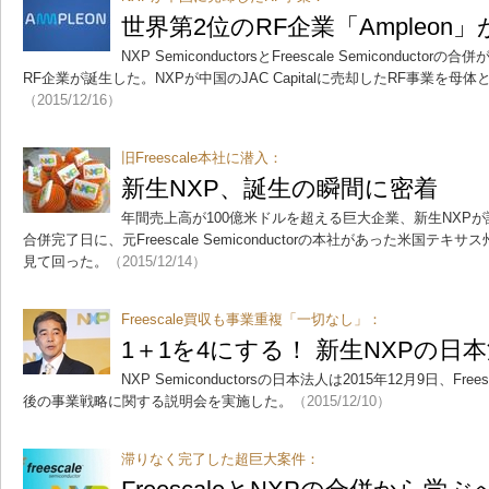
世界第2位のRF企業「Ampleon
NXP SemiconductorsとFreescale Semiconduc
RF企業が誕生した。NXPが中国のJAC Capitalに売却したRF事業を母体と
（2015/12/16）
旧Freescale本社に潜入：
新生NXP、誕生の瞬間に密着
年間売上高が100億米ドルを超える巨大企業、新生NXP
合併完了日に、元Freescale Semiconductorの本社があった米国
見て回った。
（2015/12/14）
Freescale買収も事業重複「一切なし」：
1＋1を4にする！ 新生NXPの日
NXP Semiconductorsの日本法人は2015年12月9日、Frees
後の事業戦略に関する説明会を実施した。
（2015/12/10）
滞りなく完了した超巨大案件：