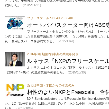
ぎつけた。車載分野での浸透と拡大を着実に続けるARMの取り組みにつ
に聞いた。
（2015/11/11）
フリースケール SB0400/SB0401：
オートバイ/スクーター向けABS
フリースケール・セミコンダクタ・ジャパンは、オートバ
ン向けに設計した高集積専用回路「SB0400」「SB0401」を発表した
め、費用とスペースを節約できる。
（2015/11/4）
2016年3月期第2四半期の業績を発表：
ルネサス「NXPのフリースケー
ルネサス エレクトロニクス（以下、ルネサス）は2015年10
（2015年7～9月）の連結業績を発表した。
（2015/10/30）
あとは中国・米国からの承認のみ：
相性のよいNXPとFreescale、
NXP SemiconductorsによるFreescale Semicon
だ。EC（欧州委員会）は既に承認していて、あとは中国・米国の規制当
いる。
（2015/10/5）