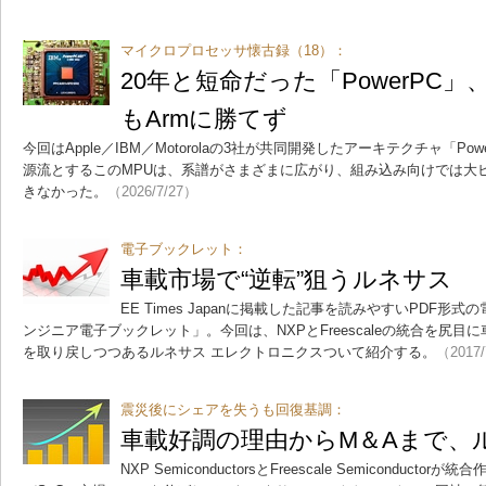
マイクロプロセッサ懐古録（18）：
20年と短命だった「PowerPC」、旧
もArmに勝てず
今回はApple／IBM／Motorolaの3社が共同開発したアーキテクチャ「Pow
源流とするこのMPUは、系譜がさまざまに広がり、組み込み向けでは大ヒ
きなかった。
（2026/7/27）
電子ブックレット：
車載市場で“逆転”狙うルネサス
EE Times Japanに掲載した記事を読みやすいPDF
ンジニア電子ブックレット」。今回は、NXPとFreescaleの統合を尻目
を取り戻しつつあるルネサス エレクトロニクスついて紹介する。
（2017/
震災後にシェアを失うも回復基調：
車載好調の理由からM＆Aまで、
NXP SemiconductorsとFreescale Semicondu