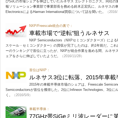
びSoCの市場シェアを伸ばしていたルネサス エレクトロニクス。同社の
報ソリューション事業部で事業部長を務める鈴木正宏氏に、ルネサスの車載
ElectronicsによるHarman International買収について話を聞いた。
（2016/
NXP/Freescale統合の裏で：
車載市場で“逆転”狙うルネサス
NXP Semiconductors（NXPセミコンダクターズ）によるFree
スケール・セミコンダクター）の買収が完了したのは、約1年前だ。これ
ーのランキングで首位に立ったが、NXPが統合作業を進める間、ルネサ
ェアをさらに伸ばしていたようだ。
（2016/11/28）
首位はNXP：
ルネサス3位に転落、2015年車
2015年の車載半導体市場のシェアは、Freescale Semicon
Semiconductorsが首位を獲得した。2位にInfineon Technologie
く。
（2016/5/9）
車載半導体：
77GHz帯SiGeミリ波レーダーに