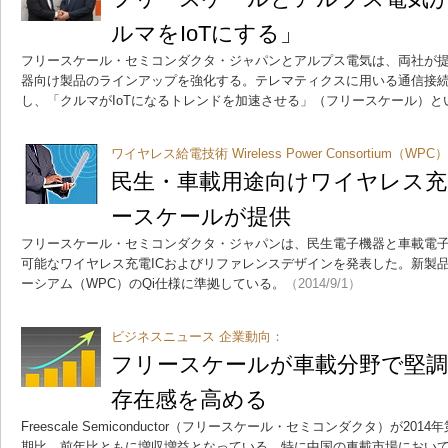
ルマをIoTにする」
フリースケール・セミコンダクタ・ジャパンとアルプス電気は、両社が
器向け製品のラインアップを強化する。テレマティクスに用いる通信接
し、「クルマがIoTになるトレンドを加速させる」（フリースケール）と
ワイヤレス給電技術 Wireless Power Consortium（WPC
民生・車載用途向けワイヤレス
ースケールが提供
フリースケール・セミコンダクタ・ジャパンは、民生電子機器と車載電
可能なワイヤレス充電ICおよびリファレンスデザインを発表した。新製
ーシアム（WPC）のQi仕様に準拠している。
（2014/9/1）
ビジネスニュース 企業動向：
フリースケールが車載分野で堅
存在感を高める
Freescale Semiconductor（フリースケール・セミコンダクタ）が2
期比、前年比ともに増収増益となっている。特に中国の車載市場におい