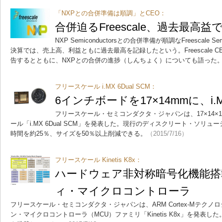
「NXPとの合併準備は順調」とCEO：
合併迫るFreescale、過去最高
NXP Semiconductorsとの合併準備が順調なFreescale Se
決算では、売上高、利益ともに過去最高を記録したという。Freescale CEO
告するとともに、NXPとの合併の進捗（しんちょく）についても語った
フリースケール i.MX 6Dual SCM：
6インチボードを17×14mmに、i
フリースケール・セミコンダクタ・ジャパンは、17×14×
ール「i.MX 6Dual SCM」を発表した。現行のディスクリート・ソリ
時間を約25％、サイズを50％以上削減できる。
（2015/7/16）
フリースケール Kinetis K8x：
ハードウェア非対称暗号化機能
ィ・マイクロコントローラ
フリースケール・セミコンダクタ・ジャパンは、ARM Cortex-Mテク
ン・マイクロコントローラ（MCU）ファミリ「Kinetis K8x」を発表