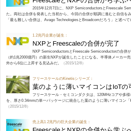
FreescaleとNXPの合併から
2015年12月7日に、NXP SemiconductorsとFreescale
た。両社は合併を発表した当初から、今回の合併が順調に進むと自信を
「最も難しい合併は、Avago TechnologiesとBroadcomだろう」と述べ
1.2兆円企業が誕生：
NXPとFreescaleの合併が完了
NXP SemiconductorsとFreescale Semiconduc
（約1兆2000億円）の新生NXPが誕生したことになる。半導体メーカー
外から6位に上昇する見込みだ。
（2015/12/8）
フリースケールのKinetisシリーズ：
葉のように薄いマイコンはIoT
フリースケール・セミコンダクタは、120MHzコアや多
を、厚さ0.34mmの単一パッケージに統合した葉のように薄いマイコン「Kin
（2015/12/8）
売上高1.2兆円の巨大企業の誕生：
FreescaleとNXPの合併から