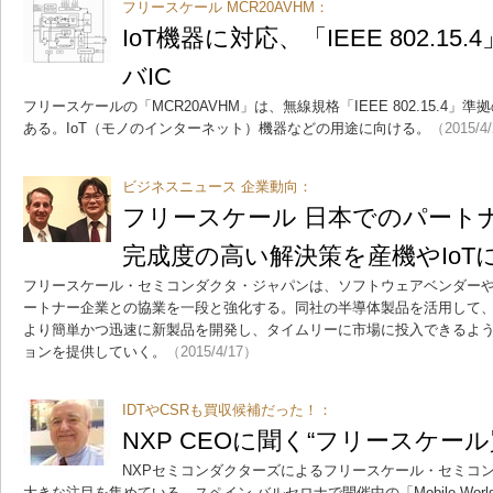
フリースケール MCR20AVHM：
IoT機器に対応、「IEEE 802.1
バIC
フリースケールの「MCR20AVHM」は、無線規格「IEEE 802.15.4」準
ある。IoT（モノのインターネット）機器などの用途に向ける。
（2015/4
ビジネスニュース 企業動向：
フリースケール 日本でのパート
完成度の高い解決策を産機やIoT
フリースケール・セミコンダクタ・ジャパンは、ソフトウェアベンダー
ートナー企業との協業を一段と強化する。同社の半導体製品を活用して
より簡単かつ迅速に新製品を開発し、タイムリーに市場に投入できるよ
ョンを提供していく。
（2015/4/17）
IDTやCSRも買収候補だった！：
NXP CEOに聞く“フリースケー
NXPセミコンダクターズによるフリースケール・セミコ
大きな注目を集めている。スペイン バルセロナで開催中の「Mobile World Co