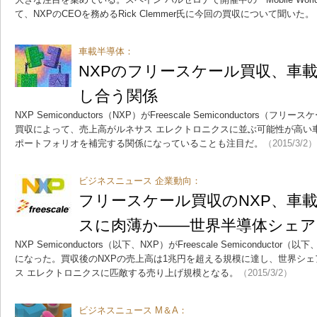
て、NXPのCEOを務めるRick Clemmer氏に今回の買収について聞いた。
車載半導体：
NXPのフリースケール買収、車
し合う関係
NXP Semiconductors（NXP）がFreescale Semiconductor
買収によって、売上高がルネサス エレクトロニクスに並ぶ可能性が高い
ポートフォリオを補完する関係になっていることも注目だ。
（2015/3/2）
ビジネスニュース 企業動向：
フリースケール買収のNXP、車
スに肉薄か――世界半導体シェア
NXP Semiconductors（以下、NXP）がFreescale Semiconduc
になった。買収後のNXPの売上高は1兆円を超える規模に達し、世界シェ
ス エレクトロニクスに匹敵する売り上げ規模となる。
（2015/3/2）
ビジネスニュース M＆A：