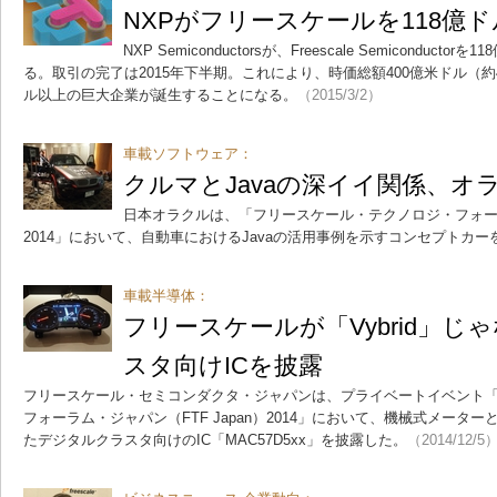
NXPがフリースケールを118億
NXP Semiconductorsが、Freescale Semiconduc
る。取引の完了は2015年下半期。これにより、時価総額400億米ドル（約4
ル以上の巨大企業が誕生することになる。
（2015/3/2）
車載ソフトウェア：
クルマとJavaの深イイ関係、オ
日本オラクルは、「フリースケール・テクノロジ・フォーラム
2014」において、自動車におけるJavaの活用事例を示すコンセプトカー
車載半導体：
フリースケールが「Vybrid」
スタ向けICを披露
フリースケール・セミコンダクタ・ジャパンは、プライベートイベント
フォーラム・ジャパン（FTF Japan）2014」において、機械式メータ
たデジタルクラスタ向けのIC「MAC57D5xx」を披露した。
（2014/12/5