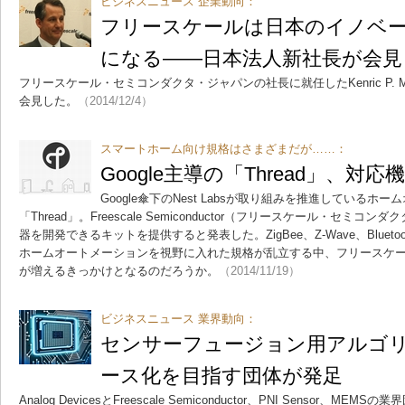
ビジネスニュース 企業動向：
フリースケールは日本のイノベ
になる――日本法人新社長が会見
フリースケール・セミコンダクタ・ジャパンの社長に就任したKenric P. Mil
会見した。
（2014/12/4）
スマートホーム向け規格はさまざまだが……：
Google主導の「Thread」、
Google傘下のNest Labsが取り組みを推進している
「Thread」。Freescale Semiconductor（フリースケール・セミコ
器を開発できるキットを提供すると発表した。ZigBee、Z-Wave、Bluetoot
ホームオートメーションを視野に入れた規格が乱立する中、フリースケール
が増えるきっかけとなるのだろうか。
（2014/11/19）
ビジネスニュース 業界動向：
センサーフュージョン用アルゴ
ース化を目指す団体が発足
Analog DevicesとFreescale Semiconductor、PNI Sensor、MEMSの