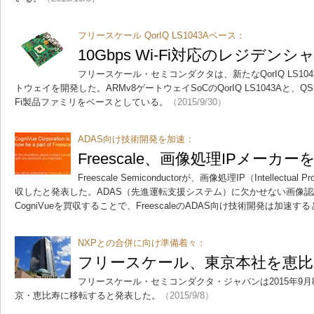
フリースケール QorIQ LS1043Aベース：
10Gbps Wi-Fi対応のレジデ
フリースケール・セミコンダクタは、新たなQorIQ LS1
トウェイを開発した。ARMv8ゲートウェイSoCのQorIQ LS1043Aと、QSR10G 1
Fi製品ファミリをベースとしている。
（2015/9/30）
ADAS向け技術開発を加速：
Freescale、画像処理IPメーカー
Freescale Semiconductorが、画像処理IP（Intellectual
収したと発表した。ADAS（先進運転支援システム）に欠かせない画像
CogniVueを買収することで、FreescaleのADAS向け技術開発は加速
NXPとの合併に向け準備着々：
フリースケール、東京本社を恵比
フリースケール・セミコンダクタ・ジャパンは2015年9月
京・恵比寿に移転すると発表した。
（2015/9/8）