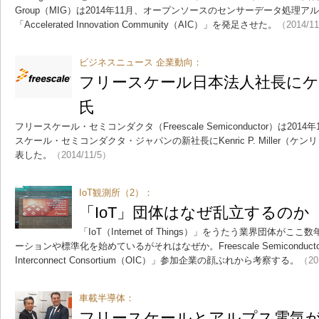
Group（MIG）は2014年11月、オープンソースのセンサーデータ処理
「Accelerated Innovation Community（AIC）」を発足させた。
（2014/1
ビジネスニュース 企業動向：
フリースケール日本法人社長に
氏
フリースケール・セミコンダクタ（Freescale Semiconductor）は20
スケール・セミコンダクタ・ジャパンの新社長にKenric P. Miller（
表した。
（2014/11/5）
IoT観測所（2）：
「IoT」団体はなぜ乱立するのか
「IoT（Internet of Things）」をうたう業界団体
ーションや標準化を始めているがそれはなぜか。Freescale Semiconduc
Interconnect Consortium（OIC）」参加企業の顔ぶれから考察する。
（20
車載半導体：
フリースケールとアルプス電気