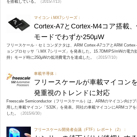
を搭載している。
（2015/7/13）
マイコン i.MX7シリーズ：
Cortex-A7とCortex-M4コ
モードでわずか250μW
フリースケール・セミコンダクタは、ARM Cortex-A7コアとARM Cort
ョンプロセッサ「i.MX 7シリーズ」を発表した。15.7DMIPS/mWの電
持）モード時に250μWの低消費電力を達成した。
（2015/7/10）
車載半導体：
フリースケールが車載マイコンを
発重視のトレンドに対応
Freescale Semiconductor（フリースケール）は、ARMのマイコン向け
用した車載マイコン「S32K」を発表。同社の車載マイコンにARMコア
した。
（2015/6/30）
フリースケール開発者会議（FTF）レポート（2）：