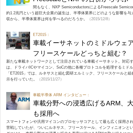
間もなく、NXP SemiconductorsによるFreescale Se
約1.2兆円という超巨大企業の誕生は、半導体業界にどのような影響を
収から、半導体業界は何を学べるのだろうか。
（2015/12/8）
ET2015：
車載イーサネットのミドルウェ
フリースケールどっちと組む？
新たな車載ネットワークとして注目されている車載イーサネット。対応
は、ドライバICやマイコン、SoCの他に各種プロトコルを処理するミド
「ET2015」では、ルネサスと組む図研エルミック、フリースケールと
示を行っていた。
（2015/11/27）
車載半導体 ARM インタビュー：
車載分野への浸透広げるARM、
も採用へ
スマートフォンや汎用マイコンのプロセッサコアとして最も広く採用され
苦戦していたが、ついにルネサス、フリースケール、インフィニオンとい