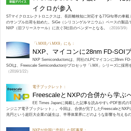
イクロが参入
STマイクロエレクトロニクスは、長距離検知に対応する77GHz帯の車載
のサンプル出荷を始めた。SiGe（シリコンゲルマニウム）ベースの製品
NXP（旧フリースケール）に次ぐ3社目のベンダーとなる。
（2016/3/9）
「i.MX8／i.MX9」にも：
NXP、マイコンに28nm FD-S
NXP Semiconductorsは、同社のLPCマイコンに28nm 
SOIは、Freescale Semiconductorがプロセッサ「i.MX」シリーズ
（2016/1/22）
電子ブックレット：
FreescaleとNXPの合併から学
EE Times Japanに掲載した記事を読みやすいPDF
ンジニア電子ブックレット」。今回は、合併が完了したFreescaleとNX
兆円という超巨大企業の誕生は、半導体業界にどのような影響を与える
NXPが中国に売却したRF事業：