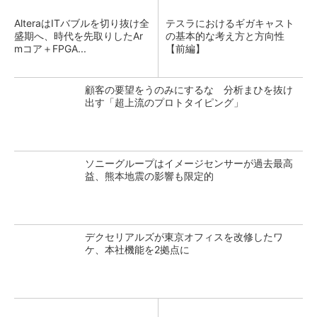
AlteraはITバブルを切り抜け全
テスラにおけるギガキャスト
盛期へ、時代を先取りしたAr
の基本的な考え方と方向性
mコア＋FPGA...
【前編】
顧客の要望をうのみにするな 分析まひを抜け
出す「超上流のプロトタイピング」
ソニーグループはイメージセンサーが過去最高
益、熊本地震の影響も限定的
デクセリアルズが東京オフィスを改修したワ
ケ、本社機能を2拠点に