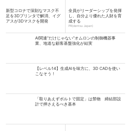
新型コロナで深刻なマスク不
全員がリーダーシップを発揮
足を3Dプリンタで解消、イグ
し、自分より優れた人財を育
アスが3Dマスクを開発
成する
PR(dentsu Japan)
AI関連“だけじゃない”オムロンの制御機器事
業、地道な顧客基盤強化が結実
【レベル14】生成AIを味方に、3D CADを使い
こなそう！
「取りあえずボルトで固定」は禁物 締結部設
計で押さえるべき基本