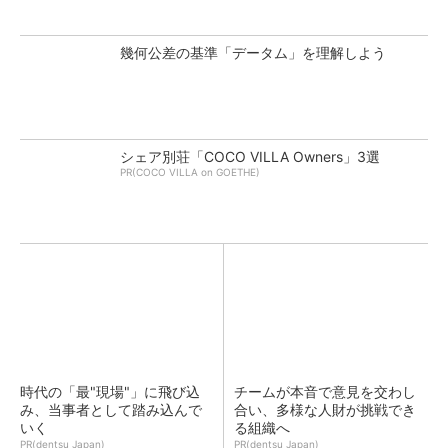
幾何公差の基準「データム」を理解しよう
シェア別荘「COCO VILLA Owners」3選
PR(COCO VILLA on GOETHE)
時代の「最"現場"」に飛び込
チームが本音で意見を交わし
み、当事者として踏み込んで
合い、多様な人財が挑戦でき
いく
る組織へ
PR(dentsu Japan)
PR(dentsu Japan)