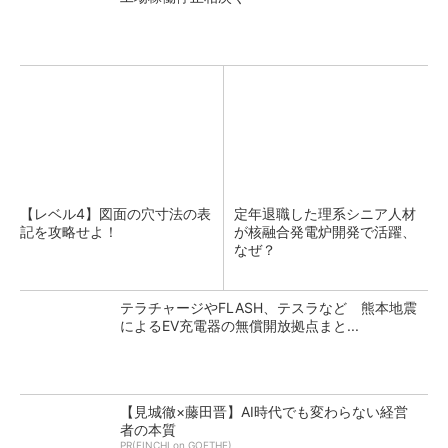
【レベル4】図面の穴寸法の表
定年退職した理系シニア人材
記を攻略せよ！
が核融合発電炉開発で活躍、
なぜ？
テラチャージやFLASH、テスラなど 熊本地震
によるEV充電器の無償開放拠点まと...
【見城徹×藤田晋】AI時代でも変わらない経営
者の本質
PR(FINCHI on GOETHE)