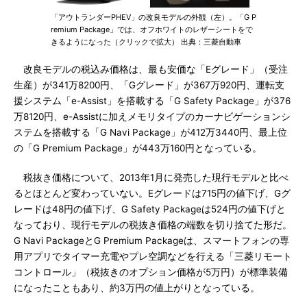
「アウトランダーPHEV」の改良モデルの外観（左）。「G P
remium Package」では、オフホワイトのレザーシートをで
きるようになった（クリックで拡大） 出典：三菱自動車
改良モデルの税込み価格は、最も安価な「Eグレード」（受注
生産）が341万8200円、「Gグレード」が367万920円、運転支
援システム「e-Assist」を搭載する「G Safety Package」が376
万8120円、e-Assistに加えメモリタイプのカーナビゲーションシ
ステムを搭載する「G Navi Package」が412万3440円、最上位
の「G Premium Package」が443万160円となっている。
税抜き価格について、2013年1月に発売した現行モデルと比べ
るとほとんど変わっていない。Eグレードは715円の値下げ、Gグ
レードは48円の値下げ、G Safety Packageは524円の値下げと
なっており、現行モデルの税抜き価格の端数を切り捨てた形だ。
G Navi PackageとG Premium Packageは、スマートフォンの専
用アプリでタイマー充電やプレ空調などを行える「三菱リモート
コントロール」（税抜きのオプション価格が5万円）が標準装備
になったこともあり、約3万円の値上がりとなっている。