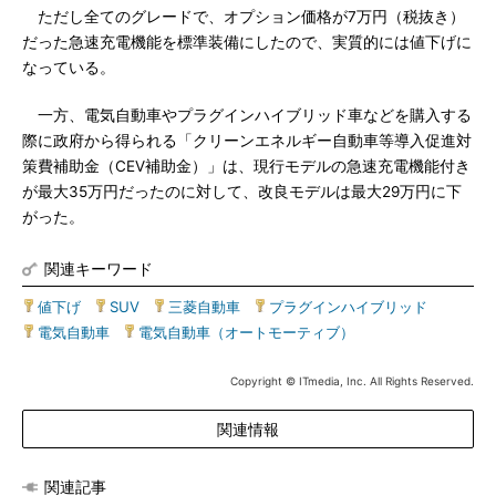
ただし全てのグレードで、オプション価格が7万円（税抜き）
だった急速充電機能を標準装備にしたので、実質的には値下げに
なっている。
一方、電気自動車やプラグインハイブリッド車などを購入する
際に政府から得られる「クリーンエネルギー自動車等導入促進対
策費補助金（CEV補助金）」は、現行モデルの急速充電機能付き
が最大35万円だったのに対して、改良モデルは最大29万円に下
がった。
関連キーワード
値下げ
|
SUV
|
三菱自動車
|
プラグインハイブリッド
|
電気自動車
|
電気自動車（オートモーティブ）
Copyright © ITmedia, Inc. All Rights Reserved.
関連情報
関連記事