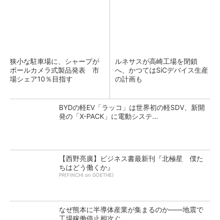
狭小な駐車場に、シャープが
ルネサスが高崎工場を閉鎖
ポールカメラ式製品発表 市
へ、かつてはSiCデバイス生産
場シェア10％目指す
の計画も
BYDの軽EV「ラッコ」は世界初の軽SDV、新開
発の「X-PACK」に電動システ...
【西野亮廣】ビジネス書最新刊『北極星 僕た
ちはどう働くか』
PR(FINCHI on GOETHE)
なぜ熊本に半導体産業が集まるのか――地震で
工場稼働停止相次ぐ