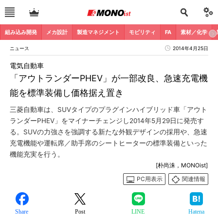
組み込み開発
メカ設計
製造マネジメント
モビリティ
FA
素材／化学
ニュース
2014年4月25日
電気自動車
「アウトランダーPHEV」が一部改良、急速充電機
能を標準装備し価格据え置き
三菱自動車は、SUVタイプのプラグインハイブリッド車「アウト
ランダーPHEV」をマイナーチェンジし2014年5月29日に発売す
る。SUVの力強さを強調する新たな外観デザインの採用や、急速
充電機能や運転席／助手席のシートヒーターの標準装備といった
機能充実を行う。
[朴尚洙，MONOist]
PC用表示
関連情報
Share
Post
LINE
Hatena