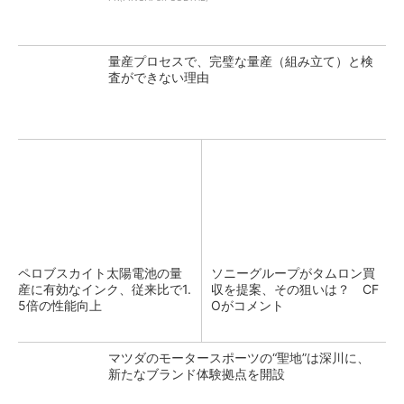
量産プロセスで、完璧な量産（組み立て）と検
査ができない理由
ペロブスカイト太陽電池の量
ソニーグループがタムロン買
産に有効なインク、従来比で1.
収を提案、その狙いは？ CF
5倍の性能向上
Oがコメント
マツダのモータースポーツの“聖地”は深川に、
新たなブランド体験拠点を開設