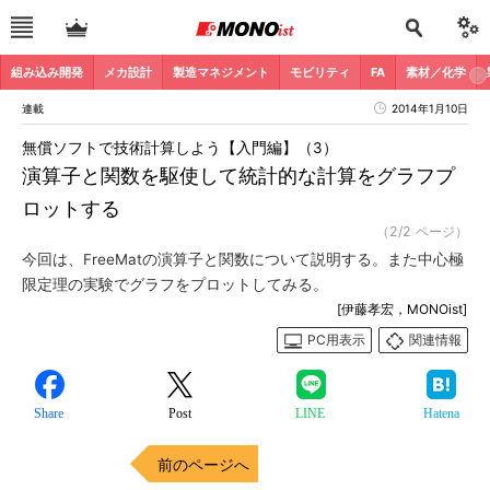
組み込み開発
メカ設計
製造マネジメント
モビリティ
FA
素材／化学
連載
2014年1月10日
無償ソフトで技術計算しよう【入門編】（3）
演算子と関数を駆使して統計的な計算をグラフプ
ロットする
（2/2 ページ）
今回は、FreeMatの演算子と関数について説明する。また中心極
限定理の実験でグラフをプロットしてみる。
[伊藤孝宏，MONOist]
PC用表示
関連情報
Share
Post
LINE
Hatena
前のページへ