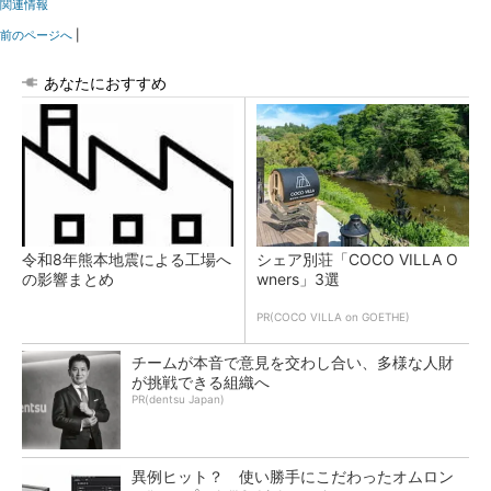
関連情報
前のページへ
|
あなたにおすすめ
令和8年熊本地震による工場へ
シェア別荘「COCO VILLA O
の影響まとめ
wners」3選
PR(COCO VILLA on GOETHE)
チームが本音で意見を交わし合い、多様な人財
が挑戦できる組織へ
PR(dentsu Japan)
異例ヒット？ 使い勝手にこだわったオムロン