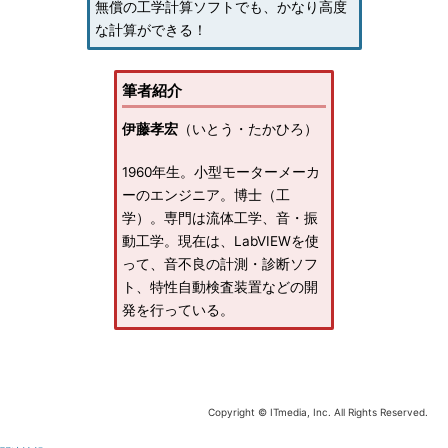
無償の工学計算ソフトでも、かなり高度
な計算ができる！
筆者紹介
伊藤孝宏
（いとう・たかひろ）
1960年生。小型モーターメーカ
ーのエンジニア。博士（工
学）。専門は流体工学、音・振
動工学。現在は、LabVIEWを使
って、音不良の計測・診断ソフ
ト、特性自動検査装置などの開
発を行っている。
Copyright © ITmedia, Inc. All Rights Reserved.