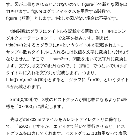
す。図が上書きされるといけないので、figure(ii)で新たな図を出
力させます。figureはグラフィックスを用意する関数で、
figure（順番）とします。1枚しか図がない場合は不要です。
title関数はグラフにタイトルを記載する関数で、( )内にシン
グルクォーテーション「'」で文字を挟みます。例えば、
title('n=')とするとグラフにn=というタイトルが記載されます。
サンプル数もタイトルに入れるには数値を文字に変換しなければ
なりません。そこで、「num2str」関数を用いて文字列に変換し
ます。文字列は文字の配列なので、[ ]内に , でつないでいけば
タイトルに入れる文字列が完成します。つまり、
title(['n=',um2str(10)])とすると、グラフに「n=10」というタイト
ルが記載されます。
xlim([0,100])で、3枚のヒストグラムが同じ幅になるようにx座
標を「0～100」に設定します。
先ほどのex02.mファイルをカレントディレクトリに保存し
て、「ex02」とするか、エディタで開いて実行させると、ヒス
トグラムを出力してくれます。ヒストグラムは3枚重なって表示