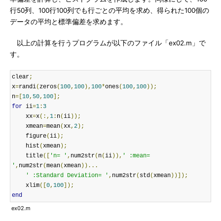
行50列、100行100列でも行ごとの平均を求め、得られた100個の
データの平均と標準偏差を求めます。
以上の計算を行うプログラムが以下のファイル「ex02.m」で
す。
clear
;
x
=
randi
(
zeros
(
100
,
100
),
100
*
ones
(
100
,
100
));
n
=[
10
,
50
,
100
];
for
 ii
=
1
:
3
    xx
=
x
(:,
1
:
n
(
ii
));
    xmean
=
mean
(
xx
,
2
);
    figure
(
ii
);
    hist
(
xmean
);
    title
([
'n= '
,
num2str
(
n
(
ii
)),
' :mean= 
'
,
num2str
(
mean
(
xmean
))...
' :Standard Deviation= '
,
num2str
(
std
(
xmean
))]);
    xlim
([
0
,
100
]);
end
ex02.m