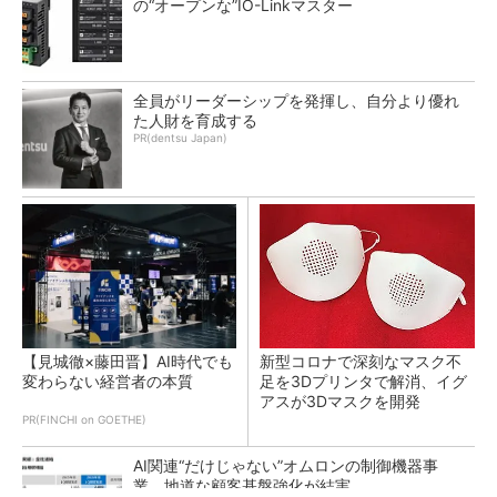
の“オープンな”IO-Linkマスター
全員がリーダーシップを発揮し、自分より優れ
た人財を育成する
PR(dentsu Japan)
【見城徹×藤田晋】AI時代でも
新型コロナで深刻なマスク不
変わらない経営者の本質
足を3Dプリンタで解消、イグ
アスが3Dマスクを開発
PR(FINCHI on GOETHE)
AI関連“だけじゃない”オムロンの制御機器事
業、地道な顧客基盤強化が結実