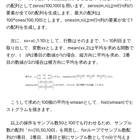
の配列としてzeros(100,100)を用います。zeros(m,n)はm行n列の
要素が全て0の配列を生成します。最大の配列は
100*ones(100,100)とします。ones(m,n)はm行n列の要素が全て1
の配列を生成します。
次に、xx=x(:,1:10)として、行数はそのままで、1～10列目まで
取り出して、変数xxとします。mean(xx,2)は平均を求める関数で
すが、( )内2番目の数値が1の場合、縦方向に平均を求め、2番
目の数値が2の場合は横方向に平均を求めます。
こうして求めた100個の平均をxmeanとして、hist(xmean)でヒ
ストグラムを描きます。
以上の操作をサンプル数50と100でも行わせるため、サンプル
数の配列「n=[10,50,100]」を用意し、forループでサンプル数配
列の1番目、2番目、3番目と順にサンプル数としてn(ii)で与えま