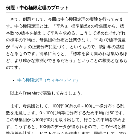
例題：中心極限定理のプロット
さて、例題として、今回は中心極限定理の実験を行ってみま
す。中心極限定理とは、「平均μ、標準偏差σの母集団から、標
本数nの標本を抽出して平均を求める。こうして求めたそれぞれ
の標本の平均は、母集団の分布とは関係なく、平均μで標準偏差
が『σ/√n』の正規分布に近づく」というもので、統計学の基礎
となるものです。簡単に言うと、「標本を多く集めれば集めるほ
ど、より確かな推測ができるだろう」ということの根拠となるも
のです。
中心極限定理（ウィキペディア）
以上をFreeMatで実験してみましょう。
まず、母集団として、100行100列の0～100に一様分布する乱
数を用意します。0～100に均等に分布するため平均μは50です。
この母集団から100行10列を取り出して、行ごとの平均を求めま
す。こうすると、100個のデータが得られるので、この平均と標
準偏差を計算し、ヒストグラムを作成します。同様にして、100