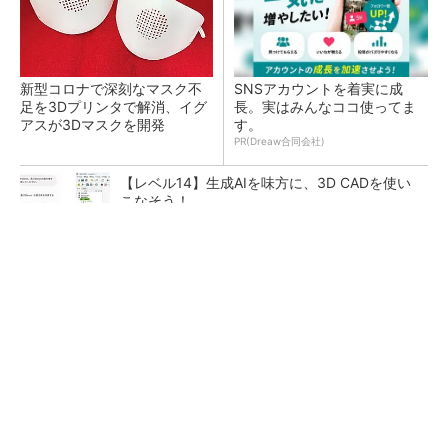
新型コロナで深刻なマスク不
SNSアカウントを着実に成
足を3Dプリンタで解消、イグ
長。実はみんなココ使ってま
アスが3Dマスクを開発
す。
PR(Dreaw合同会社)
【レベル14】生成AIを味方に、3D CADを使い
こなそう！
令和8年熊本地震による工場への影響まとめ
狭小な駐車場に、シャープがポールカメラ式製
品発表 市場シェア10％目指す