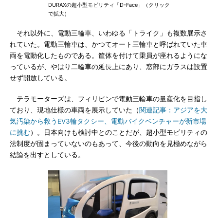
DURAXの超小型モビリティ「D-Face」（クリック
で拡大）
それ以外に、電動三輪車、いわゆる「トライク」も複数展示さ
れていた。電動三輪車は、かつてオート三輪車と呼ばれていた車
両を電動化したものである。筐体を付けて乗員が座れるようにな
っているが、やはり二輪車の延長上にあり、窓部にガラスは設置
せず開放している。
テラモーターズは、フィリピンで電動三輪車の量産化を目指し
ており、現地仕様の車両を展示していた（
関連記事：アジアを大
気汚染から救うEV3輪タクシー、電動バイクベンチャーが新市場
に挑む
）。日本向けも検討中とのことだが、超小型モビリティの
法制度が固まっていないのもあって、今後の動向を見極めながら
結論を出すとしている。