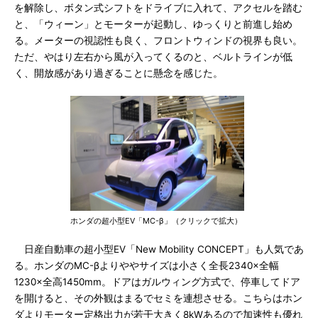
を解除し、ボタン式シフトをドライブに入れて、アクセルを踏む
と、「ウィーン」とモーターが起動し、ゆっくりと前進し始め
る。メーターの視認性も良く、フロントウィンドの視界も良い。
ただ、やはり左右から風が入ってくるのと、ベルトラインが低
く、開放感があり過ぎることに懸念を感じた。
ホンダの超小型EV「MC-β」（クリックで拡大）
日産自動車の超小型EV「New Mobility CONCEPT」も人気であ
る。ホンダのMC-βよりややサイズは小さく全長2340×全幅
1230×全高1450mm。ドアはガルウィング方式で、停車してドア
を開けると、その外観はまるでセミを連想させる。こちらはホン
ダよりモーター定格出力が若干大きく8kWあるので加速性も優れ