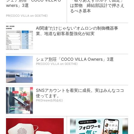
wners」3選
は禁物 締結部設計で押さえ
るべき基本
PR(COCO VILLA on GOETHE)
AI関連“だけじゃない”オムロンの制御機器事
業、地道な顧客基盤強化が結実
シェア別荘「COCO VILLA Owners」3選
PR(COCO VILLA on GOETHE)
SNSアカウントを着実に成長。実はみんなココ
使ってます。
PR(Dreaw合同会社)