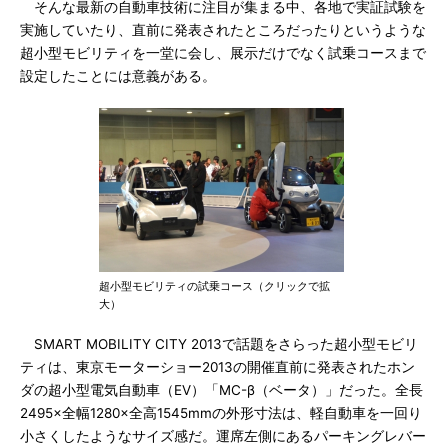
そんな最新の自動車技術に注目が集まる中、各地で実証試験を
実施していたり、直前に発表されたところだったりというような
超小型モビリティを一堂に会し、展示だけでなく試乗コースまで
設定したことには意義がある。
超小型モビリティの試乗コース（クリックで拡
大）
SMART MOBILITY CITY 2013で話題をさらった超小型モビリ
ティは、東京モーターショー2013の開催直前に発表されたホン
ダの超小型電気自動車（EV）「MC-β（ベータ）」だった。全長
2495×全幅1280×全高1545mmの外形寸法は、軽自動車を一回り
小さくしたようなサイズ感だ。運席左側にあるパーキングレバー