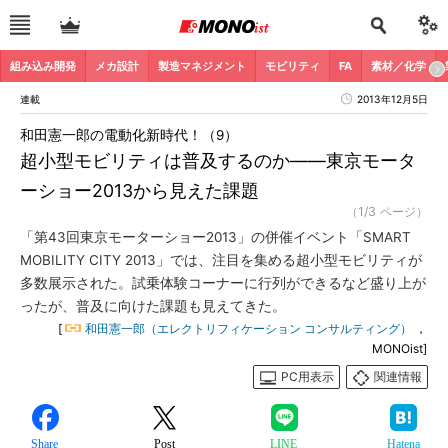
組み込み開発
メカ設計
製造マネジメント
モビリティ
FA
素材／化学
連載
2013年12月5日
和田憲一郎の電動化新時代！（9）
超小型モビリティは普及するのか――東京モータ
ーショー2013から見えた課題
（1/3 ページ）
「第43回東京モーターショー2013」の併催イベント「SMART
MOBILITY CITY 2013」では、注目を集める超小型モビリティが
多数展示された。試乗体験コーナーに行列ができるなど盛り上が
ったが、普及に向けた課題も見えてきた。
[
和田憲一郎（エレクトリフィケーション コンサルティング）
，
MONOist]
PC用表示
関連情報
Share
Post
LINE
Hatena