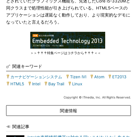
とされていたグラフィックス機能も、先述したCore i5-3320Mと
同クラスまで処理性能が引き上げられている。HTML5ベースの
アプリケーションは遅延なく動作しており、より現実的なデモに
なっていたと言えるだろう。
＞＞↑↑↑特集ページはコチラから↑↑↑＜＜
関連キーワード
カーナビゲーションシステム
|
Tizen IVI
|
Atom
|
ET2013
|
HTML5
|
Intel
|
Bay Trail
|
Linux
Copyright © ITmedia, Inc. All Rights Reserved.
関連情報
関連記事