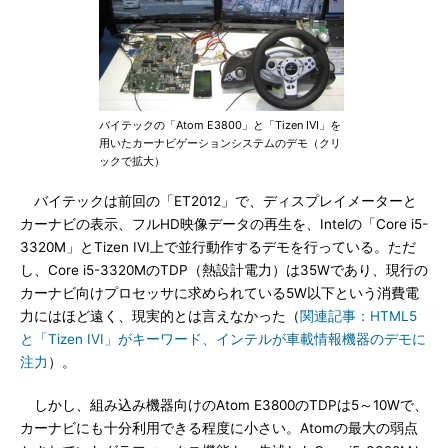
バイテックの「Atom E3800」と「Tizen IVI」を
用いたカーナビゲーションシステムのデモ（クリ
ックで拡大）
バイテックは前回の「ET2012」で、ディスプレイメーターと
カーナビの表示、フルHD映像データの再生を、Intelの「Core i5-
3320M」とTizen IVI上で並行動作するデモを行っている。ただ
し、Core i5-3320MのTDP（熱設計電力）は35Wであり、現行の
カーナビ向けプロセッサに求められている5W以下という消費電
力にはほど遠く、現実的とは言えなかった（
関連記事：HTML5
と「Tizen IVI」がキーワード、インテルが車載情報機器のデモに
注力
）。
しかし、組み込み機器向けのAtom E3800のTDPは5～10Wで、
カーナビにも十分利用できる程度に小さい。Atomの最大の弱点