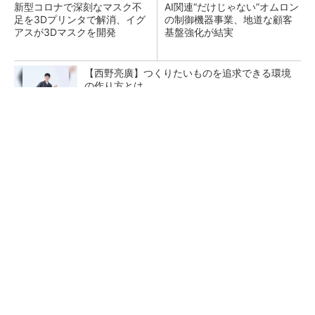
新型コロナで深刻なマスク不
AI関連“だけじゃない”オムロン
足を3Dプリンタで解消、イグ
の制御機器事業、地道な顧客
アスが3Dマスクを開発
基盤強化が結実
【西野亮廣】つくりたいものを追求できる環境
の作り方とは
PR(FINCHI on GOETHE)
【レベル14】生成AIを味方に、3D CADを使い
こなそう！
「取りあえずボルトで固定」は禁物 締結部設
計で押さえるべき基本