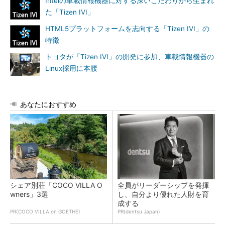
Intelの車載情報機器に対する深いこだわりから生まれ
た「Tizen IVI」
HTML5プラットフォームを志向する「Tizen IVI」の
特徴
トヨタが「Tizen IVI」の開発に参加、車載情報機器の
Linux採用に本腰
あなたにおすすめ
シェア別荘「COCO VILLA O
全員がリーダーシップを発揮
wners」3選
し、自分より優れた人財を育
成する
PR(COCO VILLA on GOETHE)
PR(dentsu Japan)