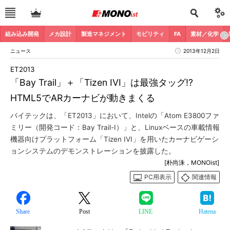
組み込み開発
メカ設計
製造マネジメント
モビリティ
FA
素材／化学
ニュース
2013年12月2日
ET2013
「Bay Trail」＋「Tizen IVI」は最強タッグ!?
HTML5でARカーナビが動きまくる
バイテックは、「ET2013」において、Intelの「Atom E3800ファ
ミリー（開発コード：Bay Trail-I）」と、Linuxベースの車載情報
機器向けプラットフォーム「Tizen IVI」を用いたカーナビゲーシ
ョンシステムのデモンストレーションを披露した。
[朴尚洙，MONOist]
PC用表示
関連情報
Share
Post
LINE
Hatena