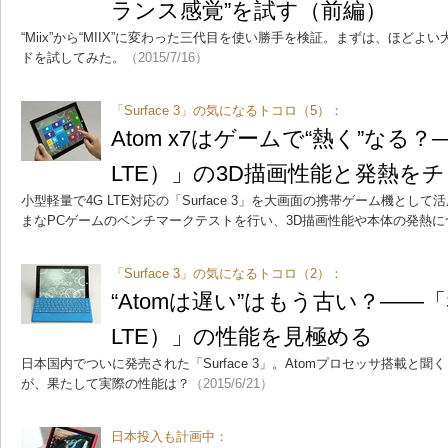
ランス感覚”を試す（前編）
“Miix”から“MIIX”に変わった三代目を使い勝手を検証。まずは、ほど
ドを試してみた。
（2015/7/16）
「Surface 3」の気になるトコロ（5）：
Atom x7はゲームで“熱く”なる？――
LTE）」の3D描画性能と発熱を
小型軽量で4G LTE対応の「Surface 3」を大画面の携帯ゲーム機と
まなPCゲームのベンチマークテストを行い、3D描画性能や本体の発熱
「Surface 3」の気になるトコロ（2）：
“Atomは遅い”はもう古い？――「Sur
LTE）」の性能を見極める
日本国内でついに発売された「Surface 3」。Atomプロセッサ搭載と
が、果たして実際の性能は？
（2015/6/21）
日本投入も計画中：