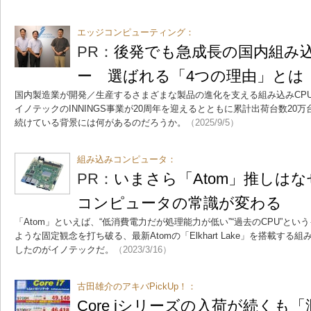
エッジコンピューティング：
PR：
後発でも急成長の国内組み
ー 選ばれる「4つの理由」とは
国内製造業が開発／生産するさまざまな製品の進化を支える組み込みCPU
イノテックのINNINGS事業が20周年を迎えるとともに累計出荷台数20
続けている背景には何があるのだろうか。
（2025/9/5）
組み込みコンピュータ：
PR：
いまさら「Atom」推しは
コンピュータの常識が変わる
「Atom」といえば、“低消費電力だが処理能力が低い”“過去のCPU”と
ような固定観念を打ち破る、最新Atomの「Elkhart Lake」を搭載す
したのがイノテックだ。
（2023/3/16）
古田雄介のアキバPickUp！：
Core iシリーズの入荷が続くも