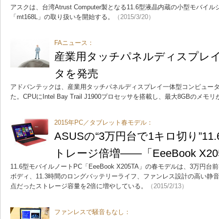
アスクは、台湾Atrust Computer製となる11.6型液晶内蔵の小型モバイ
「mt168L」の取り扱いを開始する。
（2015/3/20）
FAニュース：
産業用タッチパネルディスプレ
タを発売
アドバンテックは、産業用タッチパネルディスプレイ一体型コンピュータ「U
た。CPUにIntel Bay Trail J1900プロセッサを搭載し、最大8GBのメ
2015年PC／タブレット春モデル：
ASUSの“3万円台で1キロ切り”11
トレージ倍増――「EeeBook X20
11.6型モバイルノートPC「EeeBook X205TA」の春モデルは、3万円
ボディ、11.3時間のロングバッテリーライフ、ファンレス設計の高い静
点だったストレージ容量を2倍に増やしている。
（2015/2/13）
ファンレスで騒音もなし：