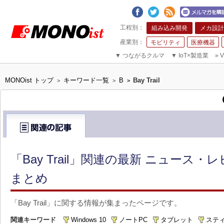
組み込み開発
メカ設計
モビリティ
医療機器
▼
つながるクルマ
▼
IoT×製造業
»
V
MONOist トップ
キーワード一覧
B
Bay Trail
>
>
>
「Bay Trail」関連の最新 ニュース・
まとめ
「Bay Trail」に関する情報が集まったページです。
関連キーワード
Windows 10
ノートPC
タブレット
スティ