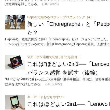
用対効果を試してみる。
（2015/8/28）
Pepperで始めるロボットプログラミング（4）：
新しい「Choregraphe」と「Pe
た？
Pepperの一般販売開始に伴い「Choregraphe」もバージョンアップした
ェンジが行われているので、新旧ChoregrapheとPepperの差異、互換
“eクーポン適用で5万円台”にも注目：
これは“ほどよい2in1──「Lenovo
バランス感覚”を試す（後編）
“Miix”から“MIIX”に変わった三代目を使い勝手を検証。今回は、価格を重視
効果を改めて試してみる。
（2015/7/22）
キーボードも打ちやすい：
これはほどよい2in1──「Lenovo 