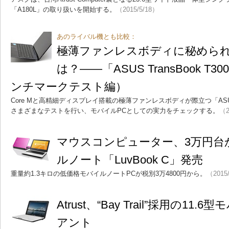
「A180L」の取り扱いを開始する。
（2015/5/18）
あのライバル機とも比較：
極薄ファンレスボディに秘められた
は？――「ASUS TransBook T3
ンチマークテスト編）
Core Mと高精細ディスプレイ搭載の極薄ファンレスボディが際立つ「ASUS Tra
さまざまなテストを行い、モバイルPCとしての実力をチェックする。
（2
マウスコンピューター、3万円台か
ルノート「LuvBook C」発売
重量約1.3キロの低価格モバイルノートPCが税別3万4800円から。
（2015
Atrust、“Bay Trail”採用の1
アント