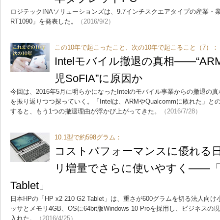
ロジテックINAソリューションズは、9.7インチスクエアタイプの産業・業
RT1090」を発表した。
（2016/9/2）
この10年で起こったこと、次の10年で起こること（7）：
Intelモバイル撤退の真相――“A
児SoFIA”に原因か
今回は、2016年5月に明らかになったIntelのモバイル事業からの撤退の
を振り返りつつ探っていく。「Intelは、ARMやQualcommに敗れた
すると、もう1つの撤退理由が浮かび上がってきた。
（2016/7/28）
10.1型で約598グラム：
コストパフォーマンスに優れる日本
リ増量でさらに使いやすく――「HP x
Tablet」
日本HPの「HP x2 210 G2 Tablet」は、重さが600グラムを切る法人向け小型
ッサとメモリ4GB、OSに64bit版Windows 10 Proを採用し、ビジネ
入れた。
（2016/4/25）