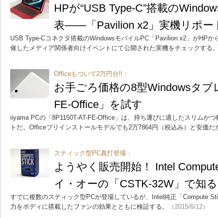
HPが“USB Type-C”搭載のWin
表――「Pavilion x2」実機リポー
USB Type-Cコネクタ搭載のWindowsモバイルPC「Pavilion x2」
催したメディア関係者向けイベントにて公開された実機をチェックする
Officeもついて2万円台!!：
お手ごろ価格の8型Windowsタブレッ
FE-Office」を試す
iiyama PCの「8P1150T-AT-FE-Office」は、持ち運びに適したスリム
トだ。Officeプリインストールモデルでも2万7864円（税込み）と安価
スティック型PC真打登場：
ようやく販売開始！ Intel Comput
イ・オーの「CSTK-32W」で知る
すでに複数のスティック型PCが登場しているが、Intel純正「Compute 
力をボディに搭載したファンの効果とともに検証する。
（2015/6/12）