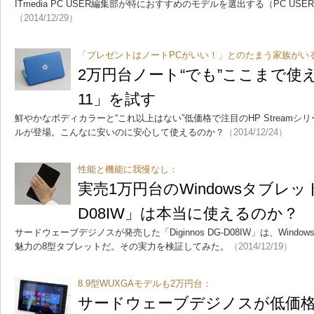
ITmedia PC USER編集部が特におすすめのモデルを選出する（PC USE
（2014/12/29）
「プレゼントはノートPCがいい！」とのたまう家族がい
2万円台ノート“でも”ここまで使える！
11」を試す
鮮やかなボディカラーと“これ以上はない”低価格で注目のHP Streamシ
ルが登場。こんなに安いのに安心して使えるのか？
（2014/12/24）
性能と機能に我慢なし：
実売1万円台のWindowsタブレット「D
D08IW」は本当に使えるのか？
サードウェーブデジノスが発売した「Diginnos DG-D08IW」は、Windows 
魅力の8型タブレットだ。その実力を検証してみた。
（2014/12/19）
8.9型WUXGAモデルも2万円台：
サードウェーブデジノスが低価格W