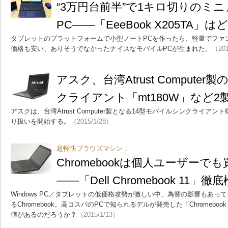
“3万円台前半”で1キロ切りのミ
PC――「EeeBook X205TA
タブレットのプラットフォームで小型ノートPCを作ったら、軽量でファ
価格も安い、ありそうでなかったナイスなモバイルPCが生まれた。
（201
アスク、台湾Atrust Compute
クライアント「mt180W」など2
アスクは、台湾Atrust Computer製となる14型モバイルシンクライアント端
り扱いを開始する。
（2015/1/28）
超軽快ブラウズマシン：
Chromebookは個人ユーザーで
――「Dell Chromebook 11」徹
Windows PC／タブレットの低価格攻勢が激しい中、為替の影響もあ
るChromebook。高コスパのPCで知られるデルが発売した「Chromebo
値があるのだろうか？
（2015/1/13）