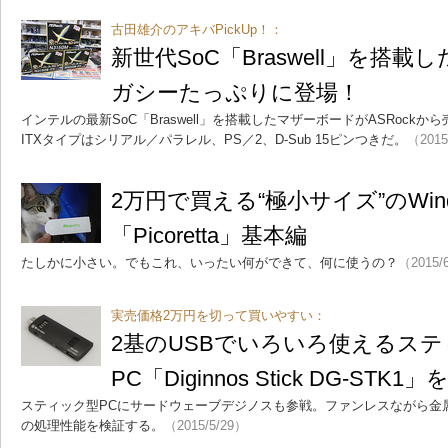
古田雄介のアキバPickUp！：
新世代SoC「Braswell」を搭
ガシーたっぷりに登場！
インテルの最新SoC「Braswell」を搭載したマザーボードがASRockから
ITXタイプはシリアル／パラレル、PS／2、D-Sub 15ピンつきだ。
（2015
2万円で買える“極小サイズ”のWin
「Picoretta」基本編
たしかに小さい。でもこれ、いったい何ができて、何に使うの？
（2015/
実売価格2万円を切って買いやすい：
2基のUSBでいろいろ使えるス
PC「Diginnos Stick DG-STK1
スティック型PCにサードウェーブデジノスも参戦。ファンレスながら金
の処理性能を検証する。
（2015/5/29）