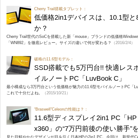
Cherry Trail搭載タブレット：
低価格2in1デバイスは、10.1型
か？
Cherry Trail世代のSoCを搭載した新「mouse」ブランドの低価格Windo
「WN892」を徹底レビュー。サイズの違いで何が変わる？
（2016/2/4）
破格の11.6型モデル：
SSD搭載でも5万円台!! 快適レス
イルノートPC「LuvBook C」
最小構成なら3万円台という低価格が魅力の11.6型モバイルノートPC「Lu
これで十分だよね。
（2015/10/21）
“Braswell”Celeonの性能は？：
11.6型ディスプレイ2in1 PC「HP Pav
x360」の“7万円前後の使い勝手
見た目鮮やかなデザインが目を引く日本HPの2in1 PC。今回は、新世代Ce