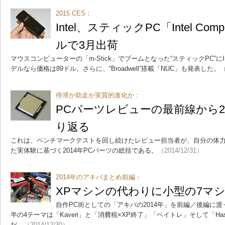
2015 CES：
Intel、スティックPC「Intel Compu
ルで3月出荷
マウスコンピューターの「m-Stick」でブームとなった“スティックPC”にI
デルなら価格は89ドル。さらに、“Broadwell”搭載「NUC」も発表した。
（
停滞か助走か実質的進化か：
PCパーツレビューの最前線から2
り返る
これは、ベンチマークテストを回し続けたレビュー担当者が、自分の体
た実体験に基づく2014年PCパーツの総括である。
（2014/12/31）
2014年のアキバまとめ前編：
XPマシンの代わりに小型の7マ
自作PC街としての「アキバの2014年」を前編／後編に
半の4テーマは「Kaveri」と「消費税×XP終了」「ベイトレ」そして「Haswell 
だ。
（2014/12/30）