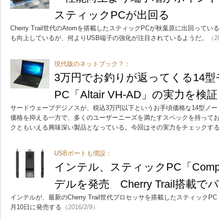
スティックPCが出回る
Cherry Trail世代のAtomを搭載したスティックPCが秋葉原に出回っ
も向上しているが、何よりUSB端子の強化が注目されているようだ。
（20
現代版のネットブック？：
3万円でお釣りが返ってくる14
PC「Altair VH-AD」の実力を検証
サードウェーブデジノスが、税込3万円以下というお手頃価格な14型ノートPC「
価格を抑える一方で、多くのユーザーニーズを満たすスペックを持って
クともいえる興味深い製品となっている。今回はその実力をチェックす
USBポートも増設：
インテル、スティックPC「Comput
デルを発売 Cherry Trail搭
インテルが、最新のCherry Trail世代プロセッサを搭載したスティックPC「C
月10日に発売する
（2016/2/9）