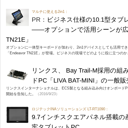
マルチに使える2in1：
PR：
ビジネス仕様の10.1型タ
――オプションで活用シーンが広がる
TN21E」
オプションに一体型キーボードが加わり、2in1デバイスとしても活用でき
「Endeavor TN21E」が登場。ビジネスの現場でどのように役に立つの
リンクス、 Bay Trail-M採用
ドPC「LIVA BAT-MINI」の一
リンクスインターナショナルは、ECS製となる組み込み向けオンボードPC「LI
開始を告知した。
（2016/9/23）
ロジテックINAソリューションズ LT-RT1090：
9.7インチスクエアパネル搭載の
牢タブレットPC