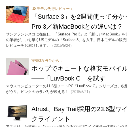
USモデル先行レビュー：
「Surface 3」を2週間使って分か
Pro 3／新MacBookとの違いは？
サンフランシスコに在住し、「Surface Pro 3」と「新しいMacBoo
の筆者が、いち早くUSモデルの「Surface 3」を入手。日本モデルの
レビューをお届けします。
（2015/5/24）
実売3万円台から：
ポップでキュートな格安モバイ
――「LuvBook C」を試す
マウスコンピューターの11.6型ノートPC「LuvBook C」シリーズは、税
がウリ。ピンクのカラバリが映える！
（2015/5/21）
Atrust、Bay Trail採用の23.
クライアント
アスクは、台湾Atrust Computer製となる23.6型ワイド液晶一体型シン