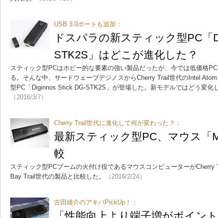
USB 3.0ポートも追加：
ドスパラの新スティック型PC「Diginn
STK2S」はどこが進化した？
スティック型PCはホビー的な要素の強い製品だったが、今では低価格P
る。そんな中、サードウェーブデジノスからCherry Trail世代のIntel Ato
型PC「Diginnos Stick DG-STK2S」が登場した。新モデルではど
（2016/3/7）
Cherry Trail世代に進化して何が変わった？：
最新スティック型PC、マウス「MS
較
スティック型PCブームの火付け役であるマウスコンピューターがCherry Tr
Bay Trail世代の製品と比較した。
（2016/2/24）
古田雄介のアキバPickUp！：
「性能向上より端子増がポイント