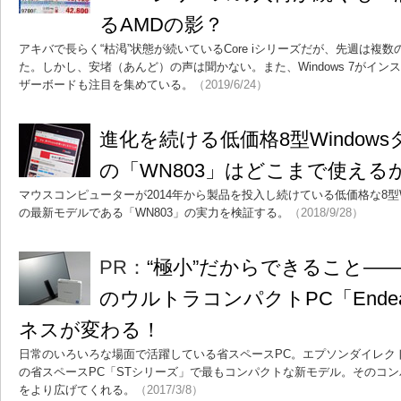
るAMDの影？
アキバで長らく“枯渇”状態が続いているCore iシリーズだが、先週は複
た。しかし、安堵（あんど）の声は聞かない。また、Windows 7がイン
ザーボードも注目を集めている。
（2019/6/24）
進化を続ける低価格8型Window
の「WN803」はどこまで使える
マウスコンピューターが2014年から製品を投入し続けている低価格な8型W
の最新モデルである「WN803」の実力を検証する。
（2018/9/28）
PR：
“極小”だからできること――
のウルトラコンパクトPC「Endeav
ネスが変わる！
日常のいろいろな場面で活躍している省スペースPC。エプソンダイレクトの「E
の省スペースPC「STシリーズ」で最もコンパクトな新モデル。そのコ
をより広げてくれる。
（2017/3/8）