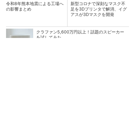
令和8年熊本地震による工場へ
新型コロナで深刻なマスク不
の影響まとめ
足を3Dプリンタで解消、イグ
アスが3Dマスクを開発
クラファン5,600万円以上！話題のスピーカー
を試してみた
PR(デノン)
【レベル14】生成AIを味方に、3D CADを使い
こなそう！
狭小な駐車場に、シャープがポールカメラ式製
品発表 市場シェア10％目指す