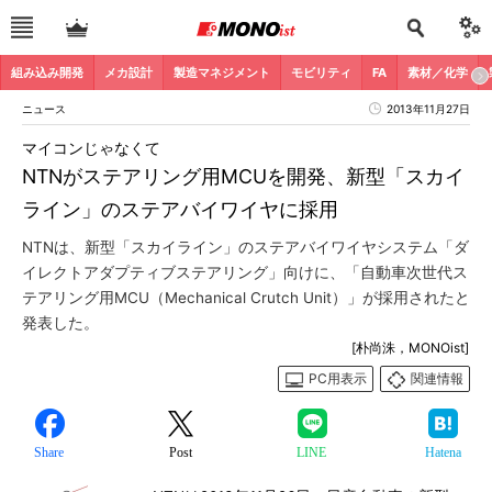
組み込み開発
メカ設計
製造マネジメント
モビリティ
FA
素材／化学
ニュース
2013年11月27日
マイコンじゃなくて
NTNがステアリング用MCUを開発、新型「スカイ
ライン」のステアバイワイヤに採用
NTNは、新型「スカイライン」のステアバイワイヤシステム「ダ
イレクトアダプティブステアリング」向けに、「自動車次世代ス
テアリング用MCU（Mechanical Crutch Unit）」が採用されたと
発表した。
[朴尚洙，MONOist]
PC用表示
関連情報
Share
Post
LINE
Hatena