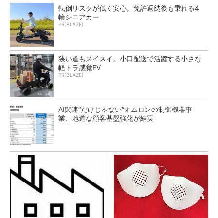
転倒リスクが低く安心。免許返納後も乗れる4
輪シニアカー
PR(BLAZE)
狭い道もスイスイ。小口配送で活躍する小さな
軽トラ感覚EV
PR(BLAZE)
AI関連“だけじゃない”オムロンの制御機器事
業、地道な顧客基盤強化が結実