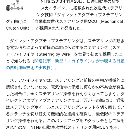
NTNは2013年11月26日、日産自動車の新型
「スカイライン」に搭載された次世代ステアリ
ング技術「ダイレクトアダプティブステアリン
グ」向けに、「自動車次世代ステアリング用MCU（Mechanical
Crutch Unit）」が採用されたと発表した。
ダイレクトアダプティブステアリングは、ステアリングの動き
を電気信号によって前輪の車軸に伝達するステアリング（ステ
ア）バイワイヤ（Steering by Wire）を世界で初めて採用したこ
とで知られる（
関連記事：新型「スカイライン」が示唆する日産
の自動運転技術の実現性
）。
ステアバイワイヤでは、ステアリングと前輪の車軸が機械的に
接続されていないため、電気信号の伝達に何らかの不具合が発生
した場合に、全くステアリング操作を行えなくなってしまう。ダ
イレクトアダプティブステアリングでは、万が一の際には、通常
はステアリングホイールとステアリングシャフトを切り離してい
るクラッチを切り替えて機械的な接続を確保し、最低限のステア
リング操作を行える。このバックアップ用のクラッチとして採用
されたのが、NTNの自動車次世代ステアリング用MCUである。