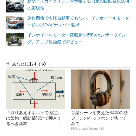
新型「スカイライン」が示唆する日産の自動運転技術
の実現性
原付四輪でも軽自動車でもない、インホイールモータ
ー超小型EVがナンバー取得
インホイールモーター搭載超小型EVはシザーウイン
グ、アニメ映画祭でデビュー
あなたにおすすめ
「取りあえずボルトで固定」
音楽シーンを支えた64年の歴
は禁物 締結部設計で押さえ
史、このヘッドホンで感じて
るべき基本
みて
PR(Marshall Group AB)