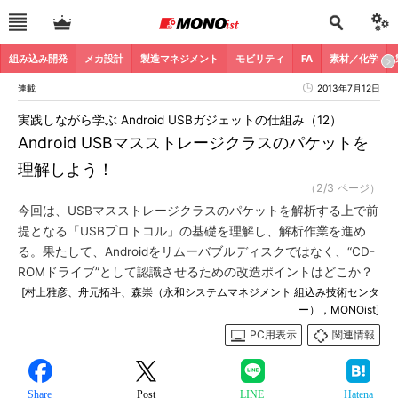
組み込み開発
メカ設計
製造マネジメント
モビリティ
FA
素材／化学
連載
2013年7月12日
実践しながら学ぶ Android USBガジェットの仕組み（12）
Android USBマスストレージクラスのパケットを
理解しよう！
（2/3 ページ）
今回は、USBマスストレージクラスのパケットを解析する上で前
提となる「USBプロトコル」の基礎を理解し、解析作業を進め
る。果たして、Androidをリムーバブルディスクではなく、“CD-
ROMドライブ”として認識させるための改造ポイントはどこか？
[村上雅彦、舟元拓斗、森崇（永和システムマネジメント 組込み技術センタ
ー），MONOist]
PC用表示
関連情報
Share
Post
LINE
Hatena