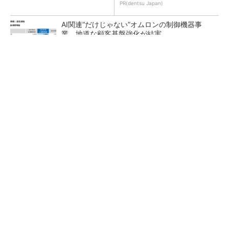
PR(dentsu Japan)
AI関連“だけじゃない”オムロンの制御機器事
業、地道な顧客基盤強化が結実
【レベル14】生成AIを味方に、3D CADを使い
こなそう！
「取りあえずボルトで固定」は禁物 締結部設
計で押さえるべき基本