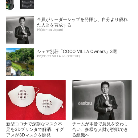
全員がリーダーシップを発揮し、自分より優れ
た人財を育成する
PR(dentsu Japan)
シェア別荘「COCO VILLA Owners」3選
PR(COCO VILLA on GOETHE)
新型コロナで深刻なマスク不
チームが本音で意見を交わし
足を3Dプリンタで解消、イグ
合い、多様な人財が挑戦でき
アスが3Dマスクを開発
る組織へ