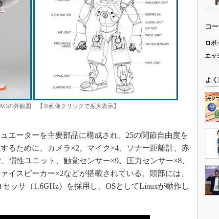
コー
ロボ
エッ
よく
NAOの外観図 【※画像クリックで拡大表示】
ュエーターを主要部品に構成され、25の関節自由度を
するために、カメラ×2、マイク×4、ソナー距離計、赤
、慣性ユニット、触覚センサー×9、圧力センサー×8、
ファイスピーカー×2などが搭載されている。頭部には、
セッサ（1.6GHz）を採用し、OSとしてLinuxが動作し