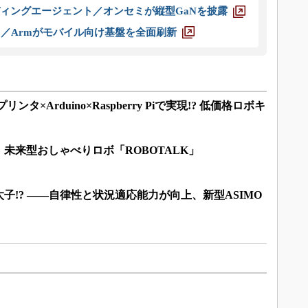
ディングエージェント／オンセミが縦型GaNを披露
ス／Armがモバイル向け基盤を全面刷新
ンタ×Arduino×Raspberry Piで実現!? 低価格ロボキ
未来型おしゃべりロボ「ROBOTALK」
子!? ――自律性と状況適応能力が向上、新型ASIMO