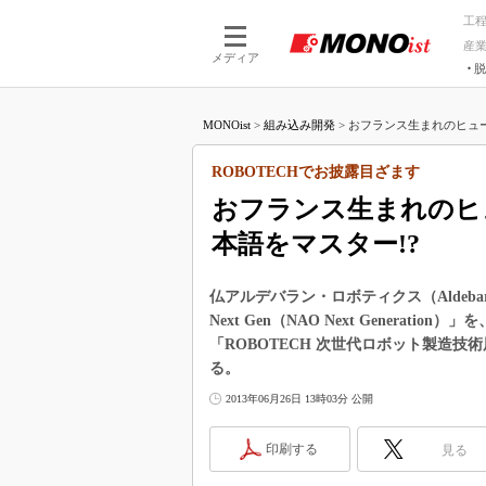
工
産
メディア
脱
つながる技術
AI×技術
MONOist
>
組み込み開発
>
おフランス生まれのヒュー
つながる工場
AI×設備
つながるサービ
Physical
ROBOTECHでお披露目ざます
おフランス生まれのヒ
本語をマスター!?
仏アルデバラン・ロボティクス（Aldebar
Next Gen（NAO Next Generat
「ROBOTECH 次世代ロボット製造
る。
2013年06月26日 13時03分 公開
印刷する
見る