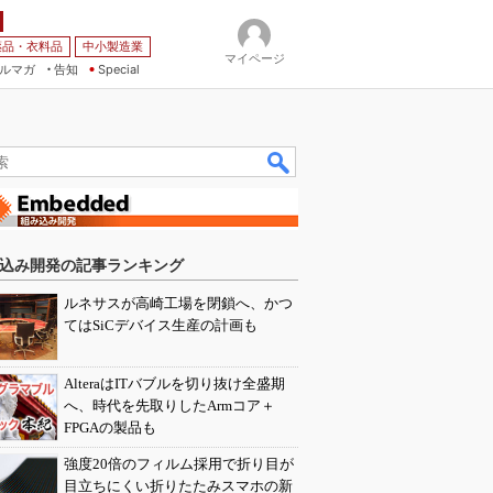
薬品・衣料品
中小製造業
マイページ
ルマガ
告知
Special
込み開発の記事ランキング
ルネサスが高崎工場を閉鎖へ、かつ
てはSiCデバイス生産の計画も
AlteraはITバブルを切り抜け全盛期
へ、時代を先取りしたArmコア＋
FPGAの製品も
強度20倍のフィルム採用で折り目が
目立ちにくい折りたたみスマホの新