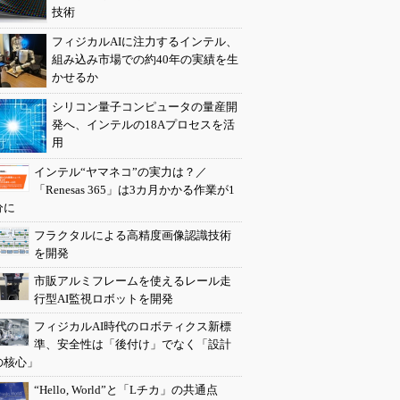
技術
フィジカルAIに注力するインテル、
組み込み市場での約40年の実績を生
かせるか
シリコン量子コンピュータの量産開
発へ、インテルの18Aプロセスを活
用
インテル“ヤマネコ”の実力は？／
「Renesas 365」は3カ月かかる作業が1
分に
フラクタルによる高精度画像認識技術
を開発
市販アルミフレームを使えるレール走
行型AI監視ロボットを開発
フィジカルAI時代のロボティクス新標
準、安全性は「後付け」でなく「設計
の核心」
“Hello, World”と「Lチカ」の共通点