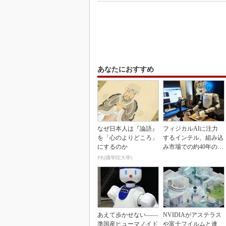
あなたにおすすめ
なぜ日本人は『論語』
フィジカルAIに注力
を「心のよりどころ」
するインテル、組み込
にするのか
み市場での約40年の実
績を生かせるか
PR(國學院大學)
あえて歩かせない――
NVIDIAがアステラス
準国産ヒューマノイド
や富士フイルムと連