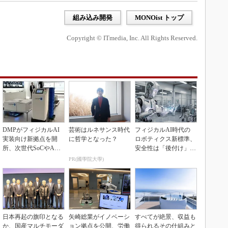
組み込み開発
MONOist トップ
Copyright © ITmedia, Inc. All Rights Reserved.
DMPがフィジカルAI
芸術はルネサンス時代
フィジカルAI時代の
実装向け新拠点を開
に哲学となった？
ロボティクス新標準、
所、次世代SoCやAM
安全性は「後付け」で
Rデモを披露
なく「設計の核心」
PR(國學院大學)
日本再起の旗印となる
矢崎総業がイノベーシ
すべてが絶景、収益も
か、国産マルチモーダ
ョン拠点を公開、労働
得られるその仕組みと