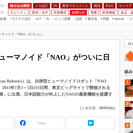
程別：
組み込み開発
メカ設計
製造マネジメント
物流
R＆D
キャリア
FA
業別：
モビリティ
素材／化学
医療機器
ロボット
電機
産業機械
食品・
炭素
サステナ設計
エッジ逆襲
品質
展示会
特集
メ
IoT
AI
ebook
伝承
組み込み開発
CEATEC
読者調査まとめ
編集後記
マノイド「NAO」がついに...
JIMTOF
保全
メカ設計
つながるクルマ
組込み/エッジ コンピューティング
ス
 AI
製造マネジメント
5G
展＆IoT/5Gソリューション展
VR／AR
FA
ューマノイド「NAO」がついに日
IIFES
モビリティ
フィールドサービス
国際ロボット展
素材／化学
FPGA
組み
ジャパンモビリティショー
組み込み画像技術
an Robotics）は、自律型ヒューマノイドロボット「NAO
TECHNO-FRONTIER
ion）」を、2013年7月3～5日の3日間、東京ビッグサイトで開催される
組み込みモデリング
人テク展
技術展」に出展。日本語能力が向上したNAOの最新機能を披露す
Windows Embedded
スマート工場EXPO
車載ソフト開発
[八木沢篤，
MONOist
]
EdgeTech+
ISO26262
日本ものづくりワールド
Share
無償設計ツール
AUTOMOTIVE WORLD