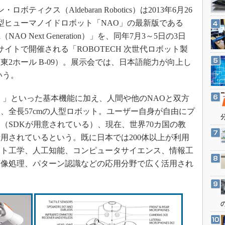
3Dプリンタ
ティクス（Aldebaran Robotics）は2013年6月26
産業オープンネット展
デジタルツインとCAE
型ヒューマノイドロボット「NAO」の最新版である
S＆OP
n
（NAO Next Generation）」を、同年7月3～5日の3日
イトで開催される「ROBOTECH 次世代ロボット製
インダストリー4.0
2ホール B-09）。展示会では、日本語能力が向上し
イノベーション
いう。
製造業ビッグデータ
メイドインジャパン
」といった基本機能に加え、人間や他のNAOと双方
、全長57cmの人型ロボット。ユーザー自身が自由にプ
植物工場
（SDKが用意されている）、現在、世界70カ国の教
知財マネジメント
活用されているという。既に日本では200体以上が利用
海外生産
ット工学、人工知能、コンピュータサイエンス、情報工
グローバル設計・開発
画像処理、パターン認識などの応用分野で広く活用され
制御セキュリティ
新型コロナへの対応