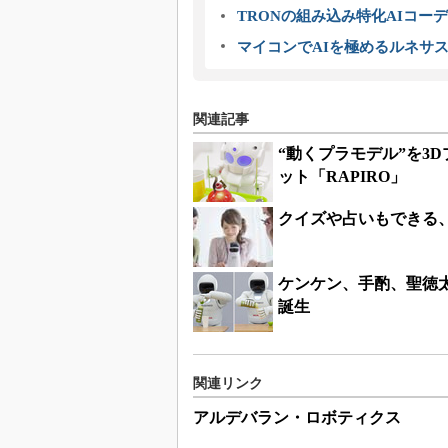
TRONの組み込み特化AIコー
マイコンでAIを極めるルネサ
関連記事
“動くプラモデル”を3Dプリ
ット「RAPIRO」
クイズや占いもできる、
ケンケン、手酌、聖徳太
誕生
関連リンク
アルデバラン・ロボティクス