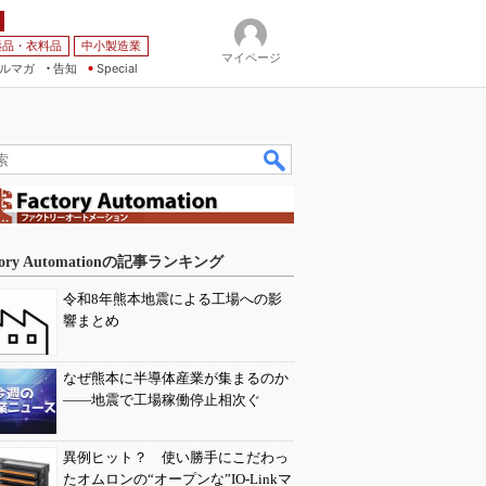
薬品・衣料品
中小製造業
マイページ
ルマガ
告知
Special
tory Automationの記事ランキング
令和8年熊本地震による工場への影
響まとめ
なぜ熊本に半導体産業が集まるのか
――地震で工場稼働停止相次ぐ
異例ヒット？ 使い勝手にこだわっ
たオムロンの“オープンな”IO-Linkマ