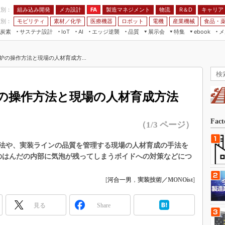
程別：
組み込み開発
メカ設計
製造マネジメント
物流
R＆D
キャリア
FA
業別：
モビリティ
素材／化学
医療機器
ロボット
電機
産業機械
食品・
炭素
サステナ設計
エッジ逆襲
品質
展示会
特集
メ
IoT
AI
ebook
伝承
組み込み開発
CEATEC
読者調査まとめ
編集後記
炉の操作方法と現場の人材育成方...
JIMTOF
保全
メカ設計
つながるクルマ
組込み/エッジ コンピューティング
ス
 AI
製造マネジメント
5G
展＆IoT/5Gソリューション展
VR／AR
FA
の操作方法と現場の人材育成方法
IIFES
モビリティ
フィールドサービス
国際ロボット展
素材／化学
FPGA
Fac
（1/3 ページ）
ジャパンモビリティショー
組み込み画像技術
TECHNO-FRONTIER
法や、実装ラインの品質を管理する現場の人材育成の手法を
組み込みモデリング
のはんだの内部に気泡が残ってしまうボイドへの対策などにつ
人テク展
Windows Embedded
スマート工場EXPO
[
河合一男
，
実装技術／MONOist
]
車載ソフト開発
EdgeTech+
ISO26262
日本ものづくりワールド
見る
Share
無償設計ツール
AUTOMOTIVE WORLD