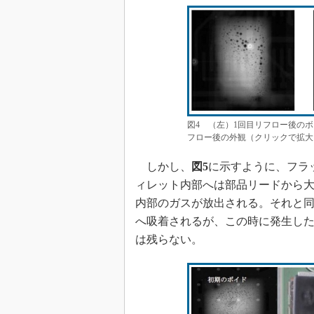
図4 （左）1回目リフロー後の
フロー後の外観（クリックで拡大
しかし、
図5
に示すように、フラ
ィレット内部へは部品リードから
内部のガスが放出される。それと
へ吸着されるが、この時に発生し
は残らない。