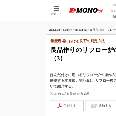
工
産
メディア
脱
つながる技術
AI×技術
MONOist
>
Factory Automation
>
良品作りのリフロー
つながる工場
AI×設備
つながるサービ
Physical
量産現場における良否の判定方法
良品作りのリフロー炉
（3）
はんだ付けに用いるリフロー炉の操作方
解説する本連載。第3回は、リフロー後
いて紹介する。
2013年02月13日 13時04分 公開
印刷する
通知する