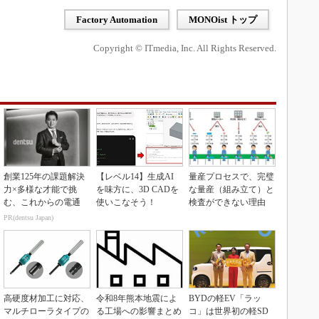
Factory Automation
MONOist トップ
Copyright © ITmedia, Inc. All Rights Reserved.
創業125年の課題解決
【レベル14】生成AI
量産プロセスで、完璧
力×多様な才能で挑
を味方に、3D CADを
な量産（組み立て）と
む、これからの電通
使いこなそう！
検査ができない理由
PR(dentsu Japan)
高硬度材加工に対応、
令和8年熊本地震によ
BYDの軽EV「ラッ
マルチローラタイプの
る工場への影響まとめ
コ」は世界初の軽SD