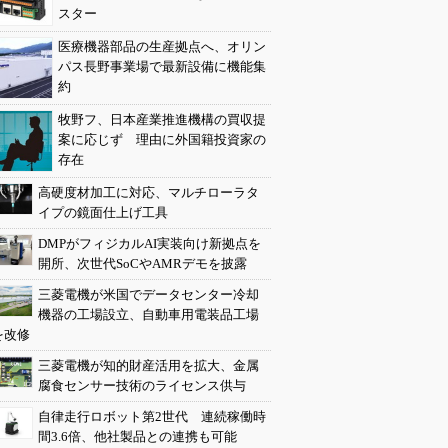
スター
医療機器部品の生産拠点へ、オリン
パス長野事業場で最新設備に機能集
約
牧野フ、日本産業推進機構の買収提
案に応じず 理由に外国籍投資家の
存在
高硬度材加工に対応、マルチローラタ
イプの鏡面仕上げ工具
DMPがフィジカルAI実装向け新拠点を
開所、次世代SoCやAMRデモを披露
三菱電機が米国でデータセンター冷却
機器の工場設立、自動車用電装品工場
を改修
三菱電機が知的財産活用を拡大、金属
腐食センサー技術のライセンス供与
自律走行ロボット第2世代 連続稼働時
間3.6倍、他社製品との連携も可能