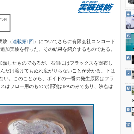
3Dプリンタ
産業オープンネット展
デジタルツインとCAE
年5月
S＆OP
インダストリー4.0
イノベーション
実験（
連載第1回
）についてさらに有限会社コンコード
製造業ビッグデータ
の追加実験を行った、その結果を紹介するものである。
メイドインジャパン
加熱したものであるが、右側にはフラックスを塗布し
植物工場
はんだは溶けてもぬれ広がりらないことが分かる。下は
知財マネジメント
ない。このことから、ボイドの一番の発生原因はフラ
海外生産
スはフロー用のもので溶剤はIPAのみであり、沸点は
グローバル設計・開発
制御セキュリティ
新型コロナへの対応