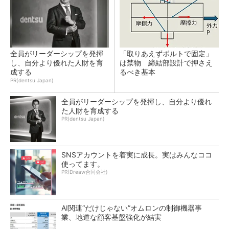
全員がリーダーシップを発揮
「取りあえずボルトで固定」
し、自分より優れた人財を育
は禁物 締結部設計で押さえ
成する
るべき基本
PR(dentsu Japan)
全員がリーダーシップを発揮し、自分より優れ
た人財を育成する
PR(dentsu Japan)
SNSアカウントを着実に成長。実はみんなココ
使ってます。
PR(Dreaw合同会社)
AI関連“だけじゃない”オムロンの制御機器事
業、地道な顧客基盤強化が結実