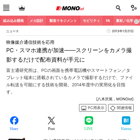
組み込み開発
メカ設計
製造マネジメント
モビリティ
FA
素材／化学
ニュース
2013年1月21日
映像媒介通信技術を応用
PC・スマホ連携が加速――スクリーンをカメラ撮
影するだけで配布資料が手元に
富士通研究所は、PCの画面を携帯電話機やスマートフォン／タ
ブレット端末に搭載されているカメラで撮影するだけで、ファイ
ル転送を可能にする技術を開発。2014年度中の実用化を目指
す。
[八木沢篤，MONOist]
PC用表示
関連情報
Share
Post
LINE
Hatena