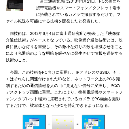
富士通研究所は2013年1月21日、PCの画面を
携帯電話機やスマートフォン／タブレット端末
に搭載されているカメラで撮影するだけで、フ
ァイル転送を可能にする技術を開発したと発表した。
同技術は、2012年6月4日に富士通研究所が発表した「映像媒
介通信技術」がベースとなっている。映像媒介通信技術とは、映
像に微小な灯りを重畳し、その微小な灯りの数を増減させること
により光通信のような明暗を緩やかに発生させて情報を送信する
技術のこと。
今回、この技術をPC向けに応用し、IPアドレスやSSID、もし
くはそれらに関連付けされたIDなど、ネットワーク上のPCを識
別するための通信情報を人の目に見えない信号に変換し、PCの
デスクトップ画面に重畳。これにより、携帯電話機やスマートフ
ォン／タブレット端末に搭載されているカメラでPC画面を撮影
するだけで、被写体となったPCを特定できるようになる。