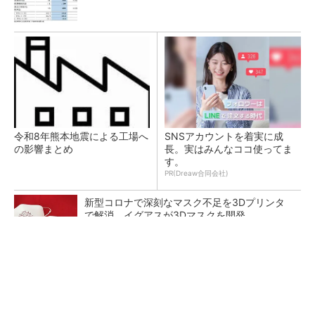
令和8年熊本地震による工場へ
SNSアカウントを着実に成
の影響まとめ
長。実はみんなココ使ってま
す。
PR(Dreaw合同会社)
新型コロナで深刻なマスク不足を3Dプリンタ
で解消、イグアスが3Dマスクを開発
【レベル14】生成AIを味方に、3D CADを使い
こなそう！