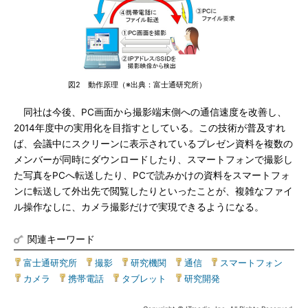
図2 動作原理（※出典：富士通研究所）
同社は今後、PC画面から撮影端末側への通信速度を改善し、
2014年度中の実用化を目指すとしている。この技術が普及すれ
ば、会議中にスクリーンに表示されているプレゼン資料を複数の
メンバーが同時にダウンロードしたり、スマートフォンで撮影し
た写真をPCへ転送したり、PCで読みかけの資料をスマートフォ
ンに転送して外出先で閲覧したりといったことが、複雑なファイ
ル操作なしに、カメラ撮影だけで実現できるようになる。
関連キーワード
富士通研究所
|
撮影
|
研究機関
|
通信
|
スマートフォン
|
カメラ
|
携帯電話
|
タブレット
|
研究開発