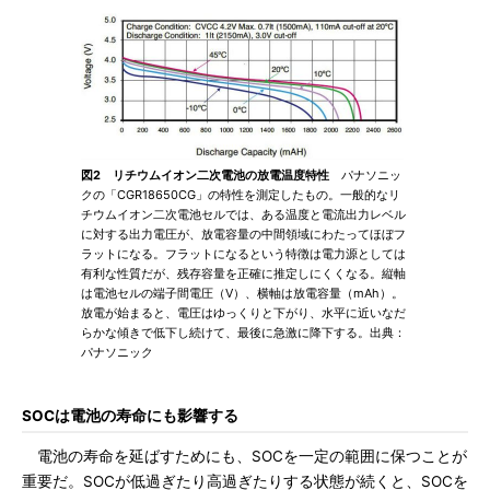
図2 リチウムイオン二次電池の放電温度特性
パナソニッ
クの「CGR18650CG」の特性を測定したもの。一般的なリ
チウムイオン二次電池セルでは、ある温度と電流出力レベル
に対する出力電圧が、放電容量の中間領域にわたってほぼフ
ラットになる。フラットになるという特徴は電力源としては
有利な性質だが、残存容量を正確に推定しにくくなる。縦軸
は電池セルの端子間電圧（V）、横軸は放電容量（mAh）。
放電が始まると、電圧はゆっくりと下がり、水平に近いなだ
らかな傾きで低下し続けて、最後に急激に降下する。出典：
パナソニック
SOCは電池の寿命にも影響する
電池の寿命を延ばすためにも、SOCを一定の範囲に保つことが
重要だ。SOCが低過ぎたり高過ぎたりする状態が続くと、SOCを