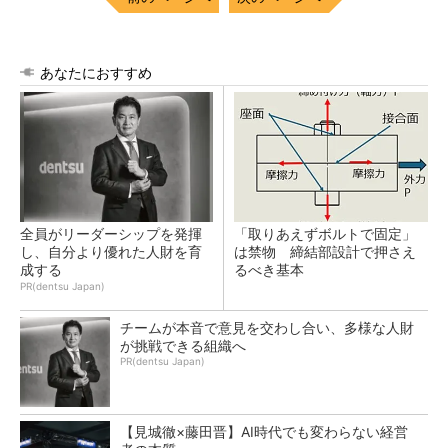
あなたにおすすめ
全員がリーダーシップを発揮
「取りあえずボルトで固定」
し、自分より優れた人財を育
は禁物 締結部設計で押さえ
成する
るべき基本
PR(dentsu Japan)
チームが本音で意見を交わし合い、多様な人財
が挑戦できる組織へ
PR(dentsu Japan)
【見城徹×藤田晋】AI時代でも変わらない経営