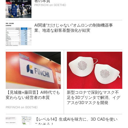
者の本質
PR(FINCHI on GOETHE)
AI関連“だけじゃない”オムロンの制御機器事
業、地道な顧客基盤強化が結実
【見城徹×藤田晋】AI時代でも
新型コロナで深刻なマスク不
変わらない経営者の本質
足を3Dプリンタで解消、イグ
アスが3Dマスクを開発
PR(FINCHI on GOETHE)
【レベル14】生成AIを味方に、3D CADを使い
こなそう！