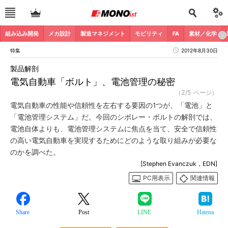
組み込み開発
メカ設計
製造マネジメント
モビリティ
FA
素材／化学
特集
2012年8月30日
製品解剖
電気自動車「ボルト」、電池管理の秘密
（2/5 ページ）
電気自動車の性能や信頼性を左右する要因の1つが、「電池」と
「電池管理システム」だ。今回のシボレー・ボルトの解剖では、
電池自体よりも、電池管理システムに焦点を当て、安全で信頼性
の高い電気自動車を実現するためにどのような取り組みが必要な
のかを調べた。
[Stephen Evanczuk，EDN]
PC用表示
関連情報
Share
Post
LINE
Hatena