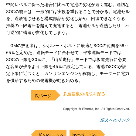
中間レベルに保った場合に比べて電池の劣化が速く進む。適切な
SOCの範囲は、一般的には実験を重ねることで分かる。電池セル
を、過放電させると構成部品が劣化し始め、回復できなくなる。
推奨の上限電圧を超えて充電すると、電池セルが過熱したり、不
可逆的に構造が変化してしまう。
GMの技術者は、シボレー・ボルトに最適なSOCの範囲を58～
65％と定めた。運転モードに合わせて、平常運転モードでは
SOCの下限を30％に、「山岳走行」モードでは坂道走行に必要
な容量が残るよう下限を45％に設定している。電池のSOCが設
定下限に近づくと、ガソリンエンジンが稼働し、モーターに電力
を供給するための発電機が動き始める。
多層基板の構成を探る
Copyright © ITmedia, Inc. All Rights Reserved.
原文へのリンク
前のページへ
次のページへ