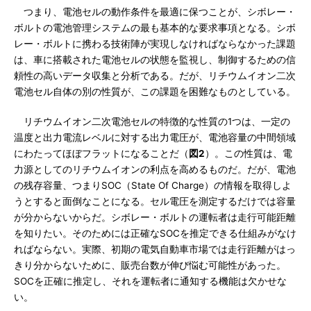
つまり、電池セルの動作条件を最適に保つことが、シボレー・
ボルトの電池管理システムの最も基本的な要求事項となる。シボ
レー・ボルトに携わる技術陣が実現しなければならなかった課題
は、車に搭載された電池セルの状態を監視し、制御するための信
頼性の高いデータ収集と分析である。だが、リチウムイオン二次
電池セル自体の別の性質が、この課題を困難なものとしている。
リチウムイオン二次電池セルの特徴的な性質の1つは、一定の
温度と出力電流レベルに対する出力電圧が、電池容量の中間領域
にわたってほぼフラットになることだ（
図2
）。この性質は、電
力源としてのリチウムイオンの利点を高めるものだ。だが、電池
の残存容量、つまりSOC（State Of Charge）の情報を取得しよ
うとすると面倒なことになる。セル電圧を測定するだけでは容量
が分からないからだ。シボレー・ボルトの運転者は走行可能距離
を知りたい。そのためには正確なSOCを推定できる仕組みがなけ
ればならない。実際、初期の電気自動車市場では走行距離がはっ
きり分からないために、販売台数が伸び悩む可能性があった。
SOCを正確に推定し、それを運転者に通知する機能は欠かせな
い。