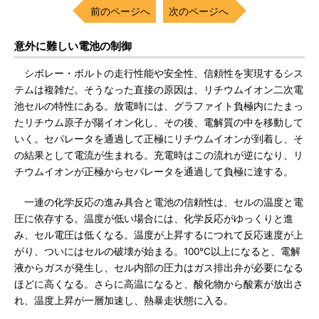
前のページへ
次のページへ
意外に難しい電池の制御
シボレー・ボルトの走行性能や安全性、信頼性を実現するシス
テムは複雑だ。そうなった直接の原因は、リチウムイオン二次電
池セルの特性にある。放電時には、グラファイト負極内にたまっ
たリチウム原子が陽イオン化し、その後、電解質の中を移動して
いく。セパレータを通過して正極にリチウムイオンが到着し、そ
の結果として電流が生まれる。充電時はこの流れが逆になり、リ
チウムイオンが正極からセパレータを通過して負極に達する。
一連の化学反応の進み具合と電池の信頼性は、セルの温度と電
圧に依存する。温度が低い場合には、化学反応がゆっくりと進
み、セル電圧は低くなる。温度が上昇するにつれて反応速度が上
がり、ついにはセルの破壊が始まる。100℃以上になると、電解
液からガスが発生し、セル内部の圧力はガス排出弁が必要になる
ほどに高くなる。さらに高温になると、酸化物から酸素が放出さ
れ、温度上昇が一層加速し、熱暴走状態に入る。