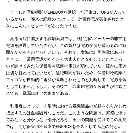
こうした医療機関がENEBOXを選択した理由は、UPSが入って
いるからだ。導入の経緯の1つとして、計画停電が実施されたと
きにこんなエピソードがあったそうだ。
ある病院に隣接する調剤薬局では、既に別のメーカーの非常用
電源を設置していたのだが、この製品は電源が切り替わるのに時
間がかかるものだったという。それで、実際に計画停電にあった
ときに、非常用電源があるから大丈夫だと安心していたところ、
いざ開けてみたら保管用冷蔵庫の電源が切れていた。確かに電源
は切り替わってはいたが、途絶時間が長いため、保管用冷蔵庫の
マイコンが自動的に電源が遮断されたものと判断して、電源を落
としてしまったらしい。その後で、非常用電源から電力が供給さ
れても、電源はオフのままである。
利用者にとって、非常時における電機製品の挙動をあらかじめ
把握するのは至極困難なことだ。このような問題は、実際に使っ
てみないと分からない部分だろう。今回の問題を受けてこの薬局
では、同じ保管用冷蔵庫でENEBOXをテストしてみたのだとい