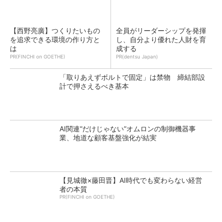
【西野亮廣】つくりたいもの
全員がリーダーシップを発揮
を追求できる環境の作り方と
し、自分より優れた人財を育
は
成する
PR(FINCHI on GOETHE)
PR(dentsu Japan)
「取りあえずボルトで固定」は禁物 締結部設
計で押さえるべき基本
AI関連“だけじゃない”オムロンの制御機器事
業、地道な顧客基盤強化が結実
【見城徹×藤田晋】AI時代でも変わらない経営
者の本質
PR(FINCHI on GOETHE)