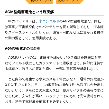
AGM型鉛蓄電池という現実解
中のバッテリーは、
米コンコルド
のAGM型鉛蓄電池だ。同社
は軍事／宇宙航空向けのバッテリーを長く製造しており、潜水艦
やスペースシャトルといった、発電不可能な状況に置かれる機体
の動力源として、使用実績がある。
AGM型鉛電池の安全性
AGM型というのは、電解液を細かいガラス繊維を幾層にも重
ねてフェルト状にしたガラスマットに吸収させて、内部に保持す
る構造だ。通常の鉛電池と違い、外部に電解液が飛散しない。
また内部で発生する水素ガスも非常に少なく、通常の鉛電池が
3％以下であるところ、この蓄電池の場合は約1％程度しか放出し
ないという。さらにこの水素ガスは、使用サイクルの過程で水に
なるため、安全性が高い。バッテリーそのものは完全密封されて
おり、途中で電解液を補充する必要もない。