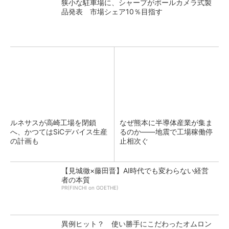
狭小な駐車場に、シャープがポールカメラ式製
品発表 市場シェア10％目指す
ルネサスが高崎工場を閉鎖
なぜ熊本に半導体産業が集ま
へ、かつてはSiCデバイス生産
るのか――地震で工場稼働停
の計画も
止相次ぐ
【見城徹×藤田晋】AI時代でも変わらない経営
者の本質
PR(FINCHI on GOETHE)
異例ヒット？ 使い勝手にこだわったオムロン