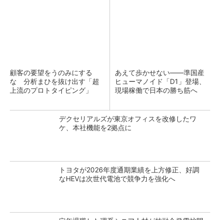
顧客の要望をうのみにする
あえて歩かせない――準国産
な 分析まひを抜け出す「超
ヒューマノイド「D1」登場、
上流のプロトタイピング」
現場稼働で日本の勝ち筋へ
デクセリアルズが東京オフィスを改修したワ
ケ、本社機能を2拠点に
トヨタが2026年度通期業績を上方修正、好調
なHEVは次世代電池で競争力を強化へ