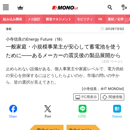
組み込み開発
メカ設計
製造マネジメント
モビリティ
FA
素材／化学
連載
2012年7月5日
小寺信良のEnergy Future（18）
一般家庭・小規模事業主が安心して蓄電池を使う
ために――あるメーカーの震災後の製品展開から
（2/3 ページ）
止められない設備がある。個人事業主や家庭レベルで、電力供給
の安心を担保するにはどうしたらよいのか。市場の問いの中か
ら、皆の選択が見えてきた。
[小寺信良，＠IT MONOist]
PC用表示
関連情報
Share
Post
LINE
Hatena
前のページへ
次のページへ