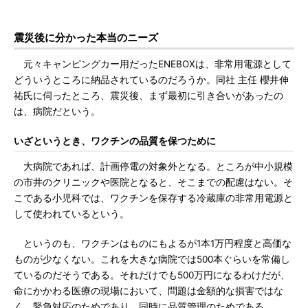
震災後に分かった本当のニーズ
元々キャンピングカー用だったENEBOXは、非常用電源として
どういうところに納品されているのだろうか。同社 主任 櫻井伸
祐氏に伺ったところ、震災後、まず最初に引き合いがあったの
は、病院だという。
いざというとき、ワクチンの品質を保つために
大病院であれば、計画停電の対象外となる。ところが中小規模
の市井のクリニックや医院となると、そこまでの配慮はない。そ
こである小児科では、ワクチンを保存する冷蔵庫の非常用電源と
して使われているという。
というのも、ワクチンはものにもよるが1本1万円程度と高価な
ものが少なくない。これを大きな病院では500本ぐらいを常備し
ているのだそうである。それだけでも500万円になるわけだが、
命にかかわる医療の現場において、問題は金額的な損害ではな
く、緊急対応のためであり、同時に品質管理のためである。