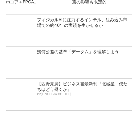
mコア＋FPGA...
震の影響も限定的
フィジカルAIに注力するインテル、組み込み市
場での約40年の実績を生かせるか
幾何公差の基準「データム」を理解しよう
【西野亮廣】ビジネス書最新刊『北極星 僕た
ちはどう働くか』
PR(FINCHI on GOETHE)