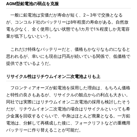
AGM型鉛電池の弱点を克服
一般に鉛電池は安価だが寿命が短く、2～3年で交換となる
が、コンコルド社のバッテリーは8年程度の寿命がある。自然放
電も少なく、全く使用しない状態でも1カ月で1％程度しか充電容
量が低下しないという。
これだけ特殊なバッテリーだと、価格もかなりなものになると
思われるが、幸いにも現在は円高が続いている関係で、低価格で
提供できているようだ。
リサイクル性はリチウムイオン二次電池よりも上
フロンティアオーズが鉛電池を採用した理由は、もちろん価格
と特性の良さもあるが、リサイクルの観点からの利点も大きい。
同社では実際にはリチウムイオン二次電池の採用も検討したそう
だが、リチウムイオン二次電池の場合はリサイクルといっても希
少金属を回収するぐらいで、中身はほとんど廃棄となる。一方鉛
電池は、分解して再構成した後に、フォークリフトなどの重機用
バッテリーに作り替えることが可能だ。