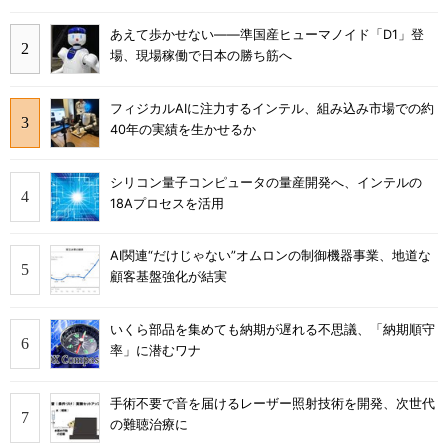
あえて歩かせない――準国産ヒューマノイド「D1」登
場、現場稼働で日本の勝ち筋へ
フィジカルAIに注力するインテル、組み込み市場での約
40年の実績を生かせるか
シリコン量子コンピュータの量産開発へ、インテルの
18Aプロセスを活用
AI関連“だけじゃない”オムロンの制御機器事業、地道な
顧客基盤強化が結実
いくら部品を集めても納期が遅れる不思議、「納期順守
率」に潜むワナ
手術不要で音を届けるレーザー照射技術を開発、次世代
の難聴治療に