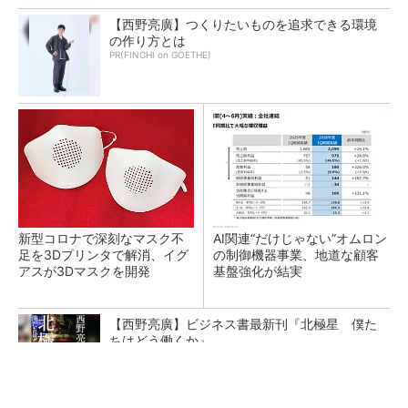
【西野亮廣】つくりたいものを追求できる環境
の作り方とは
PR(FINCHI on GOETHE)
新型コロナで深刻なマスク不
AI関連“だけじゃない”オムロン
足を3Dプリンタで解消、イグ
の制御機器事業、地道な顧客
アスが3Dマスクを開発
基盤強化が結実
【西野亮廣】ビジネス書最新刊『北極星 僕た
ちはどう働くか』
PR(FINCHI on GOETHE)