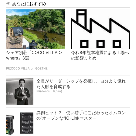
あなたにおすすめ
シェア別荘「COCO VILLA O
令和8年熊本地震による工場へ
wners」3選
の影響まとめ
PR(COCO VILLA on GOETHE)
全員がリーダーシップを発揮し、自分より優れ
た人財を育成する
PR(dentsu Japan)
異例ヒット？ 使い勝手にこだわったオムロン
の“オープンな”IO-Linkマスター