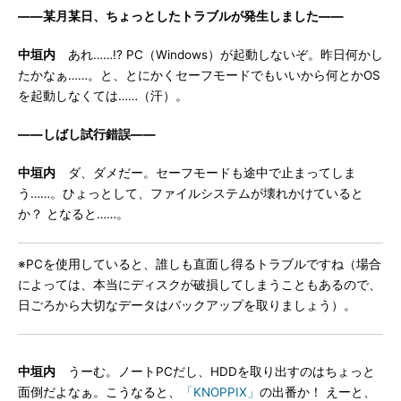
――某月某日、ちょっとしたトラブルが発生しました――
中垣内
あれ……!? PC（Windows）が起動しないぞ。昨日何かし
たかなぁ……。と、とにかくセーフモードでもいいから何とかOS
を起動しなくては……（汗）。
――しばし試行錯誤――
中垣内
ダ、ダメだー。セーフモードも途中で止まってしま
う……。ひょっとして、ファイルシステムが壊れかけていると
か？ となると……。
※PCを使用していると、誰しも直面し得るトラブルですね（場合
によっては、本当にディスクが破損してしまうこともあるので、
日ごろから大切なデータはバックアップを取りましょう）。
中垣内
うーむ。ノートPCだし、HDDを取り出すのはちょっと
面倒だよなぁ。こうなると、
「KNOPPIX」
の出番か！ えーと、