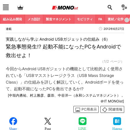
組み込み開発
メカ設計
製造マネジメント
モビリティ
FA
素材／化学
連載
2012年6月27日
実践しながら学ぶ Android USBガジェットの仕組み（6）
緊急事態発生!? 起動不能になったPCをAndroidで
救出せよ！
（1/2 ページ）
今回からAndroid USBガジェットの機能として比較的よく使用さ
れている「USBマスストレージクラス（USB Mass Storage
Class）」の仕組みを詳しく解説していく。Androidボードを使っ
て、起動不能になったPCを救出できるか!?
[中垣内勇祐、村上雅彦、森崇、中谷洋一（永和システムマネジメント），
＠IT MONOist]
PC用表示
関連情報
Share
Post
LINE
Hatena