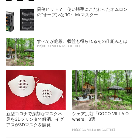
異例ヒット？ 使い勝手にこだわったオムロン
の“オープンな”IO-Linkマスター
すべてが絶景、収益も得られるその仕組みとは
PR(COCO VILLA on GOETHE)
新型コロナで深刻なマスク不
シェア別荘「COCO VILLA O
足を3Dプリンタで解消、イグ
wners」3選
アスが3Dマスクを開発
PR(COCO VILLA on GOETHE)