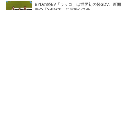
BYDの軽EV「ラッコ」は世界初の軽SDV、新開
発の「X-PACK」に電動システ...
ペロブスカイト太陽電池の量産に有効なイン
ク、従来比で1.5倍の性能向上
【レベル14】生成AIを味方に、3D CADを使い
こなそう！