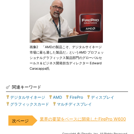
画像2 「AMDの製品こそ、デジタルサイネージ
市場に最も適した製品だ」というAMD プロフェッ
ショナルグラフィックス製品部門のグローバルセ
ールス＆ビジネス開発担当ディレクター Edward
Caracappa氏
関連キーワード
デジタルサイネージ
|
AMD
|
FirePro
|
ディスプレイ
|
グラフィックスカード
|
マルチディスプレイ
業界の要望をベースに開発したFirePro W600
Copyright © ITmedia, Inc. All Rights Reserved.