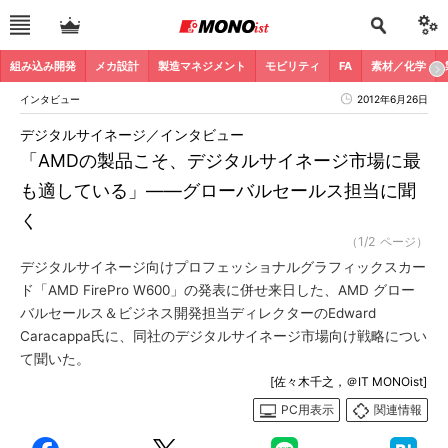
組み込み開発
メカ設計
製造マネジメント
モビリティ
FA
素材／化学
インタビュー
2012年6月26日
デジタルサイネージ／インタビュー
「AMDの製品こそ、デジタルサイネージ市場に最
も適している」――グローバルセールス担当に聞
く
（1/2 ページ）
デジタルサイネージ向けプロフェッショナルグラフィックスカー
ド「AMD FirePro W600」の発表に併せ来日した、AMD グロー
バルセールス＆ビジネス開発担当ディレクターのEdward
Caracappa氏に、同社のデジタルサイネージ市場向け戦略につい
て聞いた。
[佐々木千之，＠IT MONOist]
PC用表示
関連情報