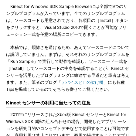
Kinect for Windows SDK Sample Browserには全部で9つのサ
ンプルプログラムが入っています。全てのサンプルプログラム
は、ソースコードも用意されており、各項目の［Install］ボタン
をクリックすると、Visual Studio 2010で開くことが可能なソリ
ューション一式を任意の場所にコピーできます。
本稿では、煩雑さを避けるため、あえてソースコードについて
は説明していません。まずは、それぞれのサンプルプログラムを
「Run Sample」で実行して動作を確認し、ソースコード一式を
［Install］してソースコードの中身を確認することが、Kinect セ
ンサーを活用したプログラミングに練達する早道だと筆者は考え
ます。また、筆者のブログ「
デバイスとITの架け橋
」にも各種
Tipsを掲載しているのでそちらも併せてご覧ください。
Kinect センサーの利用に当たっての注意
2011年にリリースされたXbox版 Kinect センサーとKinect for
Windows SDK β版の組み合わせの場合、開発したアプリケーシ
ョンを研究目的やコンセプトデモなどで使用することは可能です
が、商用利用は禁止されています。商用で提供するようなアプリ