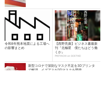
令和8年熊本地震による工場へ
【西野亮廣】ビジネス書最新
の影響まとめ
刊『北極星 僕たちはどう働
くか』
PR(FINCHI on GOETHE)
新型コロナで深刻なマスク不足を3Dプリンタ
で解消、イグアスが3Dマスクを開発
【レベル14】生成AIを味方に、3D CADを使い
こなそう！