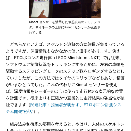
Kinect センサーを活用した仮想試着のデモ。デジ
タルサイネージの上部にKinect センサーが設置さ
れている
どちらかといえば、スケルトン追跡の方に注目が集まっている
ようですが、深度情報もなかなかの使い勝手があります。例え
ば、ETロボコンの走行体（LEGO Mindstorms NXT）では従来、
ソフトウェア制御状況をトラッキングするために、左右の車輪を
駆動するステッピングモータのステップ数をロギングするなどし
ていましたが、この方法ではタイヤのスリップなどもあり、精度
がいまひとつでした。これの代わりにKinect センサーを使え
ば、深度情報をレーダーのように使って走行体の3次元的な位置
を計測でき、従来よりも正確かつ直感的に走行結果の妥当性が検
証できます（
関連記事：担当者が明かす、ETロボコン計測シス
テム開発“秘話”
）。
組み込み制御系の応用を考えると、やはり、人体のスケルトン
トラッキングよりも深度情報がより応用範囲が広いと筆者は考え