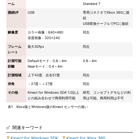
ーム
Standard 7
接続I/F
USB
専用コネクタでXbox 360に接
続
USB変換ケーブルでPCに接続
解像度
カラー画像：640×480
同左
深度画像：320×240
フレーム
最大30fps
同左
レート
計測可能
Defaultモード：0.8～4m
0.8～4m
距離
Nearモード：0.4～4m
計測領域
上下43度、左右57度
同左
仰角
－27度～＋27度
同左
その他
Kinect for Windows SDK 1.0以上
研究、コンセプトデモなどの利
との組み合わせで商用利用可能
用は可能。商用利用は不可
表1 Xbox版とWindows版のKinect センサーの違い
関連キーワード
Kinect for Windows SDK
|
Kinect for Xbox 360
|