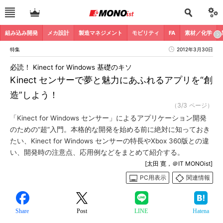
組み込み開発
メカ設計
製造マネジメント
モビリティ
FA
素材／化学
特集
2012年3月30日
必読！ Kinect for Windows 基礎のキソ
Kinect センサーで夢と魅力にあふれるアプリを“創
造”しよう！
（3/3 ページ）
「Kinect for Windows センサー」によるアプリケーション開発
のための“超”入門。本格的な開発を始める前に絶対に知っておき
たい、Kinect for Windows センサーの特長やXbox 360版との違
い、開発時の注意点、応用例などをまとめて紹介する。
[太田 寛，＠IT MONOist]
PC用表示
関連情報
Share
Post
LINE
Hatena