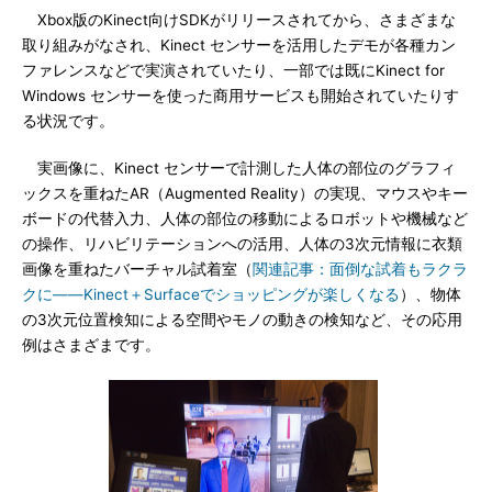
Xbox版のKinect向けSDKがリリースされてから、さまざまな
取り組みがなされ、Kinect センサーを活用したデモが各種カン
ファレンスなどで実演されていたり、一部では既にKinect for
Windows センサーを使った商用サービスも開始されていたりす
る状況です。
実画像に、Kinect センサーで計測した人体の部位のグラフィ
ックスを重ねたAR（Augmented Reality）の実現、マウスやキー
ボードの代替入力、人体の部位の移動によるロボットや機械など
の操作、リハビリテーションへの活用、人体の3次元情報に衣類
画像を重ねたバーチャル試着室（
関連記事：面倒な試着もラクラ
クに――Kinect＋Surfaceでショッピングが楽しくなる
）、物体
の3次元位置検知による空間やモノの動きの検知など、その応用
例はさまざまです。