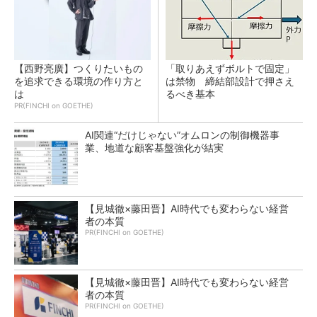
【西野亮廣】つくりたいもの
「取りあえずボルトで固定」
を追求できる環境の作り方と
は禁物 締結部設計で押さえ
は
るべき基本
PR(FINCHI on GOETHE)
AI関連“だけじゃない”オムロンの制御機器事
業、地道な顧客基盤強化が結実
【見城徹×藤田晋】AI時代でも変わらない経営
者の本質
PR(FINCHI on GOETHE)
【見城徹×藤田晋】AI時代でも変わらない経営
者の本質
PR(FINCHI on GOETHE)