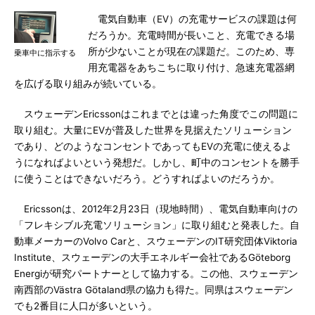
電気自動車（EV）の充電サービスの課題は何
だろうか。充電時間が長いこと、充電できる場
所が少ないことが現在の課題だ。このため、専
乗車中に指示する
用充電器をあちこちに取り付け、急速充電器網
を広げる取り組みが続いている。
スウェーデンEricssonはこれまでとは違った角度でこの問題に
取り組む。大量にEVが普及した世界を見据えたソリューション
であり、どのようなコンセントであってもEVの充電に使えるよ
うになればよいという発想だ。しかし、町中のコンセントを勝手
に使うことはできないだろう。どうすればよいのだろうか。
Ericssonは、2012年2月23日（現地時間）、電気自動車向けの
「フレキシブル充電ソリューション」に取り組むと発表した。自
動車メーカーのVolvo Carと、スウェーデンのIT研究団体Viktoria
Institute、スウェーデンの大手エネルギー会社であるGöteborg
Energiが研究パートナーとして協力する。この他、スウェーデン
南西部のVästra Götaland県の協力も得た。同県はスウェーデン
でも2番目に人口が多いという。