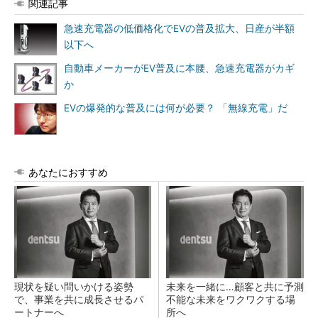
関連記事
急速充電器の低価格化でEVの普及拡大、日産が半額
以下へ
自動車メーカーがEV普及に本腰、急速充電器がカギ
か
EVの爆発的な普及には何が必要？ 「無線充電」だ
あなたにおすすめ
現状を疑い問いかける姿勢
未来を一緒に…顧客と共に予測
で、事業を共に成長させるパ
不能な未来をワクワクする場
ートナーへ
所へ