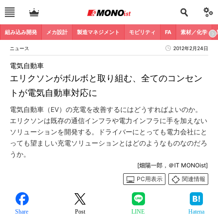
組み込み開発
メカ設計
製造マネジメント
モビリティ
FA
素材／化学
ニュース
2012年2月24日
電気自動車
エリクソンがボルボと取り組む、全てのコンセン
トが電気自動車対応に
電気自動車（EV）の充電を改善するにはどうすればよいのか。
エリクソンは既存の通信インフラや電力インフラに手を加えない
ソリューションを開発する。ドライバーにとっても電力会社にと
っても望ましい充電ソリューションとはどのようなものなのだろ
うか。
[畑陽一郎，＠IT MONOist]
PC用表示
関連情報
Share
Post
LINE
Hatena