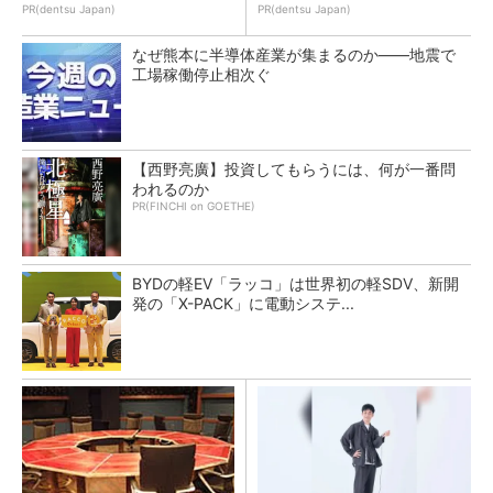
PR(dentsu Japan)
PR(dentsu Japan)
なぜ熊本に半導体産業が集まるのか――地震で
工場稼働停止相次ぐ
【西野亮廣】投資してもらうには、何が一番問
われるのか
PR(FINCHI on GOETHE)
BYDの軽EV「ラッコ」は世界初の軽SDV、新開
発の「X-PACK」に電動システ...