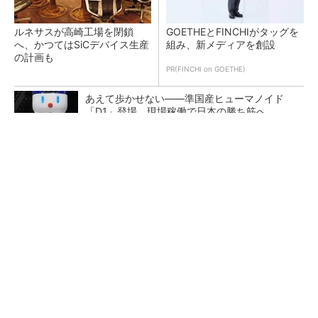
ルネサスが高崎工場を閉鎖
GOETHEとFINCHIがタッグを
へ、かつてはSiCデバイス生産
組み、新メディアを創設
の計画も
PR(FINCHI on GOETHE)
あえて歩かせない――準国産ヒューマノイド
「D1」登場、現場稼働で日本の勝ち筋へ
令和8年熊本地震による工場への影響まとめ
6枚刃を搭載した新「ラムダッシュ パームイ
ン」 小型設計と意匠性をさらに追求