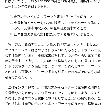
ればよいのか、これがEricssonの発想の出発点だ。開発中のソリ
ューションの要件は3つある。
既存のモバイルネッワークと電力グリッドを使うこと
充電制御メーターをEV内に設置し、ドライバーの指示によ
って、充電時間を決め、料金を自動請求すること
世界各国の多様な規制に対応できるモデルとすること
数十万台、数百万台……、大量のEVが普及したとき、Ericsson
のソリューションはどのように役立つのだろうか。ドライバー視
点では単純だ。まず、車載端末に対していつどのぐらい充電する
かを乗車中に入力する。その後、道路脇などにある任意のコンセ
ントに充電プラグを接続する。タイマー予約などスマートフォン
との連動も可能だ。グリーン電力を利用したければそのような設
定もできるだろう。
通信インフラ側では、車載端末からセンターに充電開始時間と
充電量などを送信する。任意のコンセントを使えるようにするた
めには、課金情報を自動的にやりとりすることが必要である。全
ての通信には既存のモバイルネットワークを使うため、基地局の