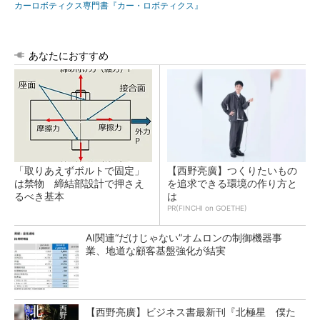
カーロボティクス専門書『カー・ロボティクス』
あなたにおすすめ
「取りあえずボルトで固定」
【西野亮廣】つくりたいもの
は禁物 締結部設計で押さえ
を追求できる環境の作り方と
るべき基本
は
PR(FINCHI on GOETHE)
AI関連“だけじゃない”オムロンの制御機器事
業、地道な顧客基盤強化が結実
【西野亮廣】ビジネス書最新刊『北極星 僕た