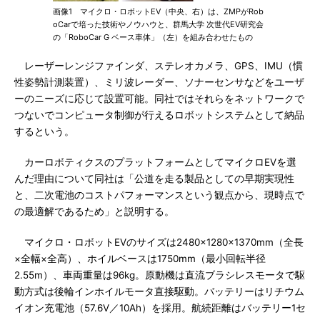
画像1 マイクロ・ロボットEV（中央、右）は、ZMPがRob
oCarで培った技術やノウハウと、群馬大学 次世代EV研究会
の「RoboCar G ベース車体」（左）を組み合わせたもの
レーザーレンジファインダ、ステレオカメラ、GPS、IMU（慣
性姿勢計測装置）、ミリ波レーダー、ソナーセンサなどをユーザ
ーのニーズに応じて設置可能。同社ではそれらをネットワークで
つないでコンピュータ制御が行えるロボットシステムとして納品
するという。
カーロボティクスのプラットフォームとしてマイクロEVを選
んだ理由について同社は「公道を走る製品としての早期実現性
と、二次電池のコストパフォーマンスという観点から、現時点で
の最適解であるため」と説明する。
マイクロ・ロボットEVのサイズは2480×1280×1370mm（全長
×全幅×全高）、ホイルベースは1750mm（最小回転半径
2.55m）、車両重量は96kg。原動機は直流ブラシレスモータで駆
動方式は後輪インホイルモータ直接駆動。バッテリーはリチウム
イオン充電池（57.6V／10Ah）を採用。航続距離はバッテリー1セ