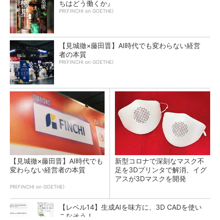
ちはどう働くか』
PR(FINCHI on GOETHE)
【見城徹×藤田晋】AI時代でも変わらない経営
者の本質
PR(FINCHI on GOETHE)
【見城徹×藤田晋】AI時代でも
新型コロナで深刻なマスク不
変わらない経営者の本質
足を3Dプリンタで解消、イグ
アスが3Dマスクを開発
PR(FINCHI on GOETHE)
【レベル14】生成AIを味方に、3D CADを使い
こなそう！