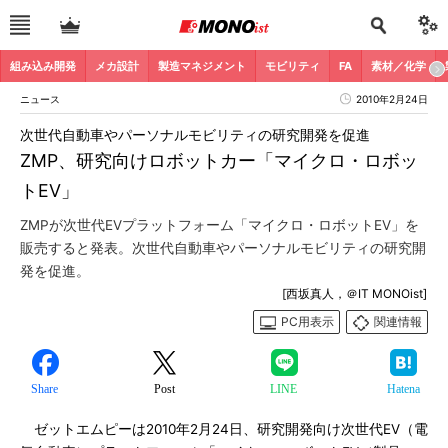
組み込み開発
メカ設計
製造マネジメント
モビリティ
FA
素材／化学
ニュース
2010年2月24日
次世代自動車やパーソナルモビリティの研究開発を促進
ZMP、研究向けロボットカー「マイクロ・ロボッ
トEV」
ZMPが次世代EVプラットフォーム「マイクロ・ロボットEV」を
販売すると発表。次世代自動車やパーソナルモビリティの研究開
発を促進。
[西坂真人，＠IT MONOist]
PC用表示
関連情報
Share
Post
LINE
Hatena
ゼットエムピーは2010年2月24日、研究開発向け次世代EV（電