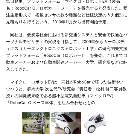
気自動車）プラットフォーム「マイクロ・ロボットEV（製品
名：RoboCar G／ロボカー・ジー）」を販売すると発表した。受
注生産形式で、搭載センサの数や種類など仕様決定のうえ個別に
見積もりを行うという。2010年11月から出荷開始予定。
同社は、低炭素社会における新交通システムと安全で快適なパ
ーソナルモビリティの実現を目指して、2009年からカーロボテ
ィクス（カーエレクトロニクス＋ロボット工学）の研究開発支援
プラットフォーム「RoboCar（ロボカー）」を発売。これまで自
動車メーカーおよび自動車関連メーカー、大学、研究所などに納
入してきた。
マイクロ・ロボットEVは、同社がRoboCarで培った技術やノ
ウハウと、群馬大学 次世代EV研究会（責任者：松村 修二客員教
授）の開発成果物である超小型電気自動車（マイクロEV）
「RoboCar G ベース車体」を組み合わせたもの。