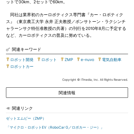
ットで30km、2セットで60km。
同社は業界初のカーロボティクス専門書『カー・ロボティク
ス』（東京農工大学 永井 正夫教授／ポンサトーン・ラクシンチ
ャラーンサク特任准教授の共著）の刊行を2010年8月に予定する
など、カーロボティクスの普及に努めている。
関連キーワード
ロボット開発
|
ロボット
|
ZMP
|
e-nuvo
|
電気自動車
|
ロボットカー
Copyright © ITmedia, Inc. All Rights Reserved.
関連情報
関連リンク
ゼットエムピー（ZMP）
「マイクロ・ロボットEV（RoboCar G／ロボカー・ジー）」