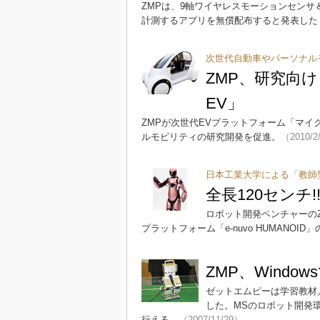
ZMPは、9軸ワイヤレスモーションセンサ＆S
計測するアプリを無償配布すると発表した
次世代自動車やパーソナル
ZMP、研究向
EV」
ZMPが次世代EVプラットフォーム「マイ
ルモビリティの研究開発を促進。
（2010/2
日本工業大学による「教師
全長120センチ
ロボット開発ベンチャーの
プラットフォーム「e-nuvo HUMANOI
ZMP、Wind
ゼットエムピーは学習教材／研
した。MSのロボット開発環境
行える。
（2007/11/29）