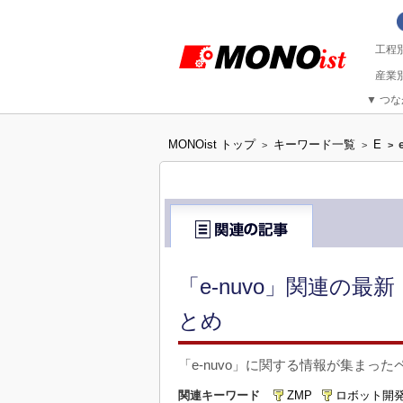
▼
つな
MONOist トップ
キーワード一覧
E
>
>
>
「e-nuvo」関連の最
とめ
「e-nuvo」に関する情報が集まっ
関連キーワード
ZMP
ロボット開