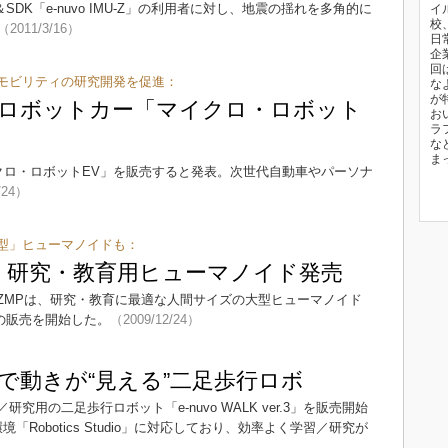
DK「e-nuvo IMU-Z」の利用者に対し、地震の揺れを多角的に
イ
校
（2011/3/16）
日
企
回
モビリティの研究開発を促進：
な
が
けロボットカー「マイクロ・ロボット
お
ラ
な
ま
クロ・ロボットEV」を販売すると発表。次世代自動車やパーソナ
/24）
型」ヒューマノイドも：
!! 研究・教育用ヒューマノイド発売
ZMPは、研究・教育に最適な人間サイズの大型ヒューマノイド
D」の販売を開始した。
（2009/12/24）
owsで動きが“見える”二足歩行ロボ
究用の二足歩行ロボット「e-nuvo WALK ver.3」を販売開始
「Robotics Studio」に対応しており、効率よく学習／研究が