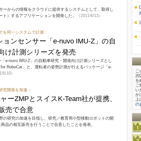
サーからの情報をクラウドに提供するシステムとして、取得し
ツイート）するアプリケーションを開発した。
（2011/6/13）
でを同一システムで計測：
ョンセンサー「e-nuvo IMU-Z」の自
向け計測シリーズを発売
e-nuvo IMU-Z」の自動車研究・開発向け計測シリーズとし
Z for RoboCar」と、運転者の姿勢計測が行えるパッケージ「e-
こ
1/6/10）
2
を
ご
研究開発を加速：
い
か
ーZMPとスイスK-Team社が提携、
上
の
販売で合意
野の研究の加速を目指し、研究／教育用小型移動ロボットの開
両社商品の相互販売を行うことで合意したことを発表。