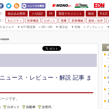
組み込み開発
メカ設計
FA
製造マネジメント
物流
R＆D
モビリティ
医療機器
ロボット
電機
産業機械
素材／化学
がるクルマ
▼
IoT×製造業
»
VR／AR
▼
展示会
▼
特集
»
ブックレット
e-nuvo
新 ニュース・レビュー・解説 記事 ま
たページです。
発
ロボット
自動車
次世代