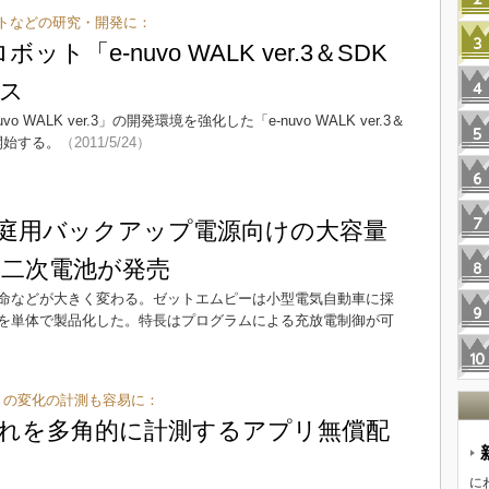
トなどの研究・開発に：
ット「e-nuvo WALK ver.3＆SDK
ース
ALK ver.3」の開発環境を強化した「e-nuvo WALK ver.3＆
開始する。
（2011/5/24）
庭用バックアップ電源向けの大容量
二次電池が発売
命などが大きく変わる。ゼットエムピーは小型電気自動車に採
を単体で製品化した。特長はプログラムによる充放電制御が可
きの変化の計測も容易に：
揺れを多角的に計測するアプリ無償配
に