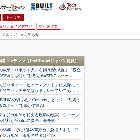
キャリア
食品／薬品／衣料品
中小製造業
▼
メルマガ
»
お知らせ
推奨コンテンツ（
TechTargetジャパン
提供）
大学が「ロボット犬」を飼う深い理由 “役立
つ技術とは何か”を考える教材に：バー...
人型ロボット「ヒューマノイド」は人類には
まだ早い：デモではうまくいっていても…...
NVIDIAの切り札「Cosmos」とは？ “思考す
るロボット”を動かす新AI...
フィジカルAIが変える現場の現実 シャープ
ら44社がNoetraに参画：海外依...
2035年までに1億4500万台、急拡大する「フ
ィジカルAI」市場の勝者は誰か...