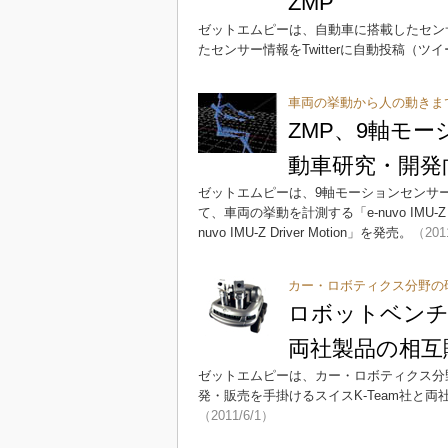
ZMP
ゼットエムピーは、自動車に搭載したセン
たセンサー情報をTwitterに自動投稿（
車両の挙動から人の動きま
ZMP、9軸モーシ
動車研究・開発
ゼットエムピーは、9軸モーションセンサー「
て、車両の挙動を計測する「e-nuvo IMU-
nuvo IMU-Z Driver Motion」を発売。
（201
カー・ロボティクス分野の
ロボットベンチャ
両社製品の相互
ゼットエムピーは、カー・ロボティクス分
発・販売を手掛けるスイスK-Team社と
（2011/6/1）