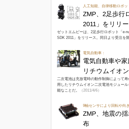
人工知能、自律移動ロボッ
ZMP、2足歩行ロボ
2011」をリリ
ゼットエムピーは、2足歩行ロボット「e-nuvo W
SDK 2011」をリリース。同日より受注を
電気自動車：
電気自動車や家
リチウムイオン
二次電池は充放電時の動作制御によって寿
用したリチウムイオン二次電池モジュール
能なことだ。
（2011/4/6）
9軸センサにより回転や向
ZMP、地震の
布