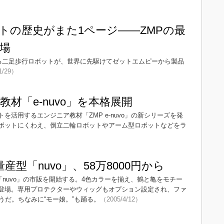
トの歴史がまた1ページ――ZMPの最
場
oを用いて制御する二足歩行ロボットが、世界に先駆けてゼットエムピーから製品
1/29）
教材「e-nuvo」を本格展開
を活用するエンジニア教材「ZMP e-nuvo」の新シリーズを発
ボットにくわえ、倒立二輪ロボットやアーム型ロボットなどをラ
産型「nuvo」、58万8000円から
「nuvo」の市販を開始する。4色カラーを揃え、鶴と亀をモチー
登場。専用プロテクターやウィッグもオプション設定され、ファ
だ。ちなみに“モー娘。”も踊る。
（2005/4/12）