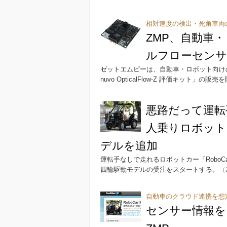
相対速度の検出・死角車両
ZMP、自動車
ルフローセンサ
ゼットエムピーは、自動車・ロボット向け
nuvo OpticalFlow-Z 評価キット」の販
悪路だって運転
人乗りロボットE
デルを追加
運転手なしで走れるロボットカー「Robo
四輪駆動モデルの受注をスタートする。
（2
自動車のクラウド連携を想
センサー情報を自