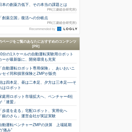
日本の創薬力低下、その本当の課題とは
PR(三菱総合研究所)
「創薬立国」復活への分岐点
PR(三菱総合研究所)
Recommended by
のページをご覧のあなたにおすすめのコンテンツ
[PR]
10分の1スケールの自動運転実験用ロボット
カーが最新版に、開発環境も充実
「自動運転ロボット専用保険」、あいおいニ
ッセイ同和損害保険とZMPが販売
朝は四本足、昼は二本足、夕方は三本足──そ
れはロボット
家庭用ロボット市場拡大へ、ベンチャー4社
が「連盟」
「歩道を走る」宅配ロボット、実用化へ
「銀のさら」運営会社が実証実験
自動運転ベンチャーZMPの決算 上場延期
の“痛み”