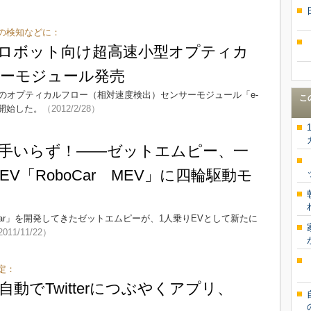
の検知などに：
・ロボット向け超高速小型オプティカ
ーモジュール発売
のオプティカルフロー（相対速度検出）センサーモジュール「e-
こ
売を開始した。
（2012/2/28）
手いらず！――ゼットエムピー、一
V「RoboCar MEV」に四輪駆動モ
Car」を開発してきたゼットエムピーが、1人乗りEVとして新たに
011/11/22）
定：
動でTwitterにつぶやくアプリ、