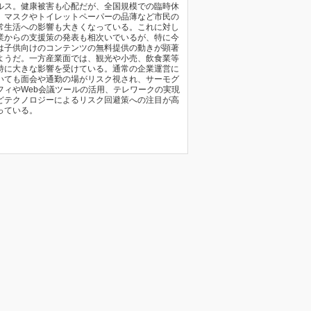
ルス。健康被害も心配だが、全国規模での臨時休
、マスクやトイレットペーパーの品薄など市民の
常生活への影響も大きくなっている。これに対し
業からの支援策の発表も相次いでいるが、特に今
は子供向けのコンテンツの無料提供の動きが顕著
ようだ。一方産業面では、観光や小売、飲食業等
特に大きな影響を受けている。通常の企業運営に
いても面会や通勤の場がリスク視され、サーモグ
フィやWeb会議ツールの活用、テレワークの実現
どテクノロジーによるリスク回避策への注目が高
っている。