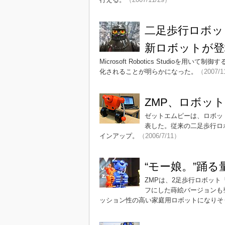
二足歩行ロボッ
新ロボットが登
Microsoft Robotics Studi
化されることが明らかになった。
（2007/1
ZMP、ロボット
ゼットエムピーは、ロボット
表した。従来の二足歩行ロ
インアップ。
（2006/7/11）
“モー娘。”踊る量
ZMPは、2足歩行ロボット
フにした蒔絵バージョンも
ッション性の高い家庭用ロボットになりそう