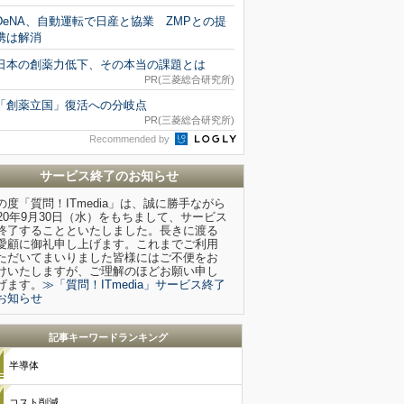
DeNA、自動運転で日産と協業 ZMPとの提
携は解消
日本の創薬力低下、その本当の課題とは
PR(三菱総合研究所)
「創薬立国」復活への分岐点
PR(三菱総合研究所)
Recommended by
サービス終了のお知らせ
の度「質問！ITmedia」は、誠に勝手ながら
020年9月30日（水）をもちまして、サービス
終了することといたしました。長きに渡る
愛顧に御礼申し上げます。これまでご利用
ただいてまいりました皆様にはご不便をお
けいたしますが、ご理解のほどお願い申し
げます。
≫「質問！ITmedia」サービス終了
お知らせ
記事キーワードランキング
半導体
コスト削減