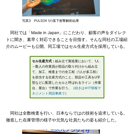
写真3 PULSOX 1の落下衝撃解析結果
同社では「Made in Japan」にこだわり、顧客の声をダイレク
トに聞き、素早く対応できることを目指す。そんな同社の工場紹
介のムービーも公開。同工場ではセル生産方式を採用している。
セル生産方式：
組み立て製造業において、1人
～数人の作業員が部品の取り付けから組み立
て、加工、検査までの全工程（1人が多工程）
を担当する生産方式のこと。部品や工具をU字
型などに配置したセルと呼ばれるライン（作業
台、屋台）で作業を行う。（
続きは＠IT情報マ
ネジメント用語事典で
）
同社は全数検査を行い、日本ならではの技術を追求している。
徹底した在庫管理の様子や元気な社員たちの姿も紹介した。