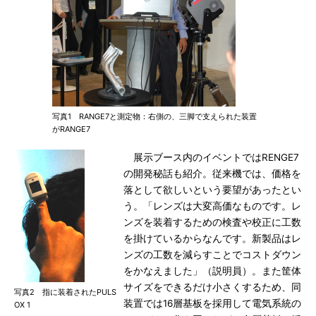
写真1 RANGE7と測定物：右側の、三脚で支えられた装置
がRANGE7
展示ブース内のイベントではRENGE7
の開発秘話も紹介。従来機では、価格を
落として欲しいという要望があったとい
う。「レンズは大変高価なものです。レ
ンズを装着するための検査や校正に工数
を掛けているからなんです。新製品はレ
ンズの工数を減らすことでコストダウン
をかなえました」（説明員）。また筐体
サイズをできるだけ小さくするため、同
写真2 指に装着されたPULS
装置では16層基板を採用して電気系統の
OX 1