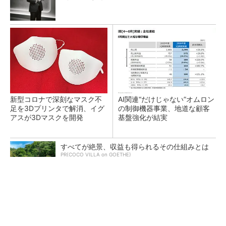
新型コロナで深刻なマスク不
AI関連“だけじゃない”オムロン
足を3Dプリンタで解消、イグ
の制御機器事業、地道な顧客
アスが3Dマスクを開発
基盤強化が結実
すべてが絶景、収益も得られるその仕組みとは
PR(COCO VILLA on GOETHE)
【レベル14】生成AIを味方に、3D CADを使い
こなそう！