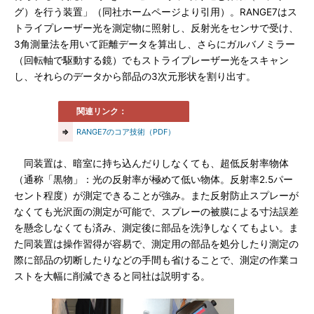
グ）を行う装置」（同社ホームページより引用）。RANGE7はス
トライプレーザー光を測定物に照射し、反射光をセンサで受け、
3角測量法を用いて距離データを算出し、さらにガルバノミラー
（回転軸で駆動する鏡）でもストライプレーザー光をスキャン
し、それらのデータから部品の3次元形状を割り出す。
関連リンク：
⇒
RANGE7のコア技術（PDF）
同装置は、暗室に持ち込んだりしなくても、超低反射率物体
（通称「黒物」：光の反射率が極めて低い物体。反射率2.5パー
セント程度）が測定できることが強み。また反射防止スプレーが
なくても光沢面の測定が可能で、スプレーの被膜による寸法誤差
を懸念しなくても済み、測定後に部品を洗浄しなくてもよい。ま
た同装置は操作習得が容易で、測定用の部品を処分したり測定の
際に部品の切断したりなどの手間も省けることで、測定の作業コ
ストを大幅に削減できると同社は説明する。