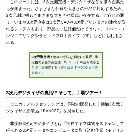
このゾーンには、3次元測定機・デジタイザなどを扱う企業た
ちが集まった。さまざまな仕様や大きさの部品に対応するため、
3次元測定機もさまざまな大きさや様式が存在する。ご存じの通
り、いまや3次元測定は3次元CADや3次元プリンタとの連携が取
れるシステムもあり、部品の寸法評価だけではなく、リバースエ
ンジニアリングやラピッドプロトタイプ（RP）などにも利用さ
れる。
3次元測定機：
物体の寸法を測定する装置。測
定物の表面の点座標（X、Y、Z）を読み取るこ
とで寸法測定する（
続きは＠IT MONOist用語
事典で
）
3次元デジタイザの裏話!? そして、工場ツアー！
コニカミノルタセンシングは、同社の開発した非接触3次元デ
ジタイザの新製品「RANGE7」を展示した。
非接触3次元デジタイザとは「実在する立体物をスキャンして
得られる3次元データをコンピュータに取り込む作業（モデリン