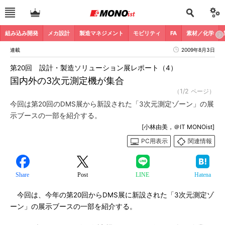
組み込み開発
メカ設計
製造マネジメント
モビリティ
FA
素材／化学
連載
2009年8月3日
第20回 設計・製造ソリューション展レポート（4）
国内外の3次元測定機が集合
（1/2 ページ）
今回は第20回のDMS展から新設された「3次元測定ゾーン」の展
示ブースの一部を紹介する。
[小林由美，＠IT MONOist]
PC用表示
関連情報
Share
Post
LINE
Hatena
今回は、今年の第20回からDMS展に新設された「3次元測定ゾ
ーン」の展示ブースの一部を紹介する。