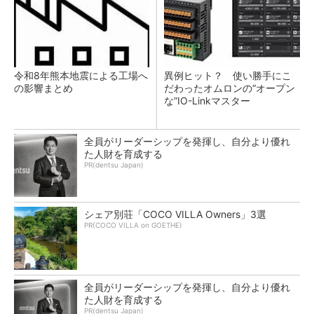
令和8年熊本地震による工場へ
異例ヒット？ 使い勝手にこ
の影響まとめ
だわったオムロンの“オープン
な”IO-Linkマスター
全員がリーダーシップを発揮し、自分より優れ
た人財を育成する
PR(dentsu Japan)
シェア別荘「COCO VILLA Owners」3選
PR(COCO VILLA on GOETHE)
全員がリーダーシップを発揮し、自分より優れ
た人財を育成する
PR(dentsu Japan)