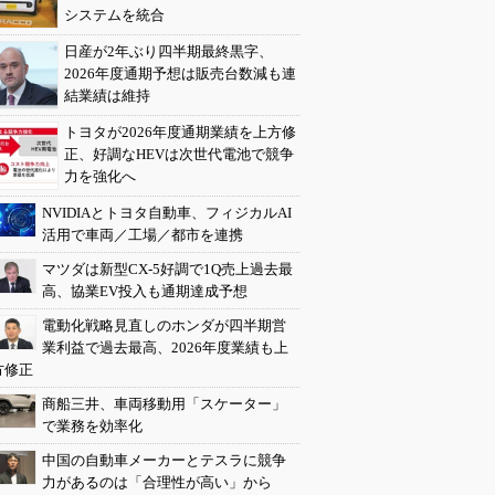
システムを統合
日産が2年ぶり四半期最終黒字、
2026年度通期予想は販売台数減も連
結業績は維持
トヨタが2026年度通期業績を上方修
正、好調なHEVは次世代電池で競争
力を強化へ
NVIDIAとトヨタ自動車、フィジカルAI
活用で車両／工場／都市を連携
マツダは新型CX-5好調で1Q売上過去最
高、協業EV投入も通期達成予想
電動化戦略見直しのホンダが四半期営
業利益で過去最高、2026年度業績も上
方修正
商船三井、車両移動用「スケーター」
で業務を効率化
中国の自動車メーカーとテスラに競争
力があるのは「合理性が高い」から