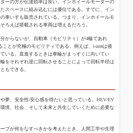
ーターの方が伝達効率は良い。インホイールモーターの
れたスペースに組み込むには優位である。すでに、イン
動の車いすも販売されている。つまり、インホイールモ
がそろえば搭載される車両は増えるだろう。
分からないが、自動車（モビリティ）が4輪であれ
ことが究極のモビリティである。例えば、i-unitは後
している。直進するときは車輪がまっすぐに向いてい
後輪をそれぞれ逆に回転させることによって回転半径は
こともできる。
夢、安全性/安心感を得たいと思っている。HEV/EV
や環境、社会、そして未来と共生していくために必要な
ープが何をなすべきかを考えたとき、人間工学や生理