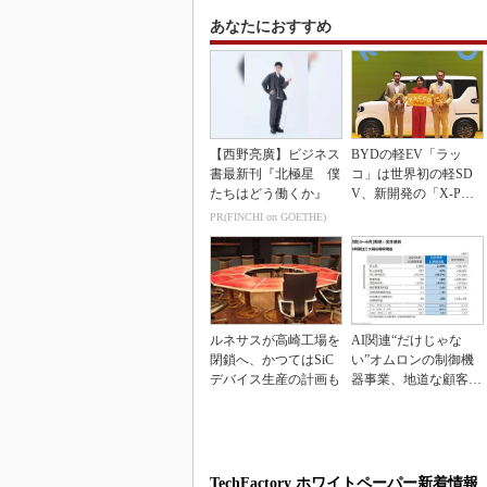
あなたにおすすめ
【西野亮廣】ビジネス
BYDの軽EV「ラッ
書最新刊『北極星 僕
コ」は世界初の軽SD
たちはどう働くか』
V、新開発の「X-PAC
K」に電動システ...
PR(FINCHI on GOETHE)
ルネサスが高崎工場を
AI関連“だけじゃな
閉鎖へ、かつてはSiC
い”オムロンの制御機
デバイス生産の計画も
器事業、地道な顧客基
盤強化が結実
TechFactory ホワイトペーパー新着情報