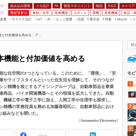
程別：
組み込み開発
メカ設計
製造マネジメント
物流
R＆D
キャリア
FA
業別：
モビリティ
素材／化学
医療機器
ロボット
電機
産業機械
食品・
炭素
サステナ設計
エッジ逆襲
品質
展示会
特集
メ
IoT
AI
ebook
伝承
組み込み開発
CEATEC
読者調査まとめ
編集後記
と付加価値を高める：ア...
JIMTOF
保全
メカ設計
つながるクルマ
組込み/エッジ コンピューティング
ス
 AI
製造マネジメント
5G
展＆IoT/5Gソリューション展
VR／AR
FA
本機能と付加価値を高める
IIFES
モビリティ
フィールドサービス
国際ロボット展
素材／化学
FPGA
能な住空間の1つとなっている。このために、「環境」、「安
モビ
ジャパンモビリティショー
康やライフスタイルといった住生活を理解して、そのつなが
組み込み画像技術
TECHNO-FRONTIER
シン精機を核とするアイシングループは、自動車部品を事業
組み込みモデリング
連商品、バイオ関連機器へとその領域を拡大してきた。自動
人テク展
、機械工学や電子工学に加え、人間工学や生理学も探求し、
Windows Embedded
スマート工場EXPO
ン精機の常務役員を務める加藤喜昭氏に、自動車部品におけ
車載ソフト開発
取り組みなどを聞いた。
EdgeTech+
ISO26262
[
Automotive Electronics
]
日本ものづくりワールド
無償設計ツール
AUTOMOTIVE WORLD
Share