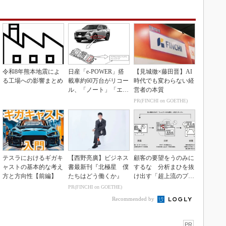
令和8年熊本地震によ
日産「e-POWER」搭
【見城徹×藤田晋】AI
る工場への影響まとめ
載車約60万台がリコー
時代でも変わらない経
ル、「ノート」「エク
営者の本質
ストレイル」な...
PR(FINCHI on GOETHE)
テスラにおけるギガキ
【西野亮廣】ビジネス
顧客の要望をうのみに
ャストの基本的な考え
書最新刊『北極星 僕
するな 分析まひを抜
方と方向性【前編】
たちはどう働くか』
け出す「超上流のプロ
トタイピング」
PR(FINCHI on GOETHE)
Recommended by
PR