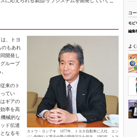
ズに応えられる製品/サブシステムを開発していくこ
コー
モビ
編集
ては、トヨ
よく
ものもあれ
共同開発し
ングループ
る。
従来のト
わってい
ンはギアの
達効率を高
は機械的な
リッド伝達
カトウ・ヨシアキ 1977年、トヨタ自動車に入社、エン
源となるモ
ジン制御など電子分野の開発設計を担当。1995年、トヨ