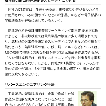
成形品の射出条件決定をスピーディにできる
同社のCT装置は、生体や医薬品、携帯電話やデジタルカメラ
に使用されている樹脂やゴムなどの成形品、ICなどの電子部品の
非破壊検査や解析に適しているという。
島津製作所分析計測事業部マーケティング部主査 夏原正仁氏
によると、非破壊検査では最終製品の検査に多く活用されてお
り、成形品の射出条件決定をスピーディにできるなどの応用も可
能だという。熱膨張率の低い、鉄、銅、アルミなどについては、
1度の成型で現物に忠実な外観を持つ3次元製品を作成できるが、
ゴムや樹脂成形品は、何度もスキャニングを行い射出条件を調整
しなくてはならない。しかし、同社のCT装置ではそういった作
業の短縮化が図れ、3次元計測による金型の選定や、射出条件調
整に反映できるという。
リバースエンジニアリング手法
工業製品の製造現場では、金型で作成した試
作品が理想的な肉厚になっているかなど、設計
通りのものができているかの判断は実際に物体