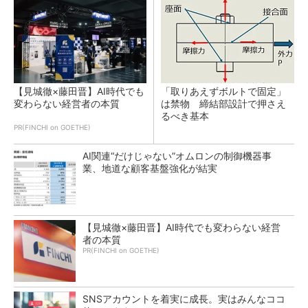
【見城徹×藤田晋】AI時代でも
「取りあえずボルトで固定」
変わらない経営者の本質
は禁物 締結部設計で押さえ
るべき基本
PR(FINCHI on GOETHE)
AI関連“だけじゃない”オムロンの制御機器事
業、地道な顧客基盤強化が結実
【見城徹×藤田晋】AI時代でも変わらない経営
者の本質
PR(FINCHI on GOETHE)
SNSアカウントを着実に成長。実はみんなココ