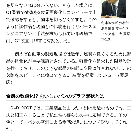
を切らなければ分からない。そうした場合に、
CT装置で物体を3次元画像化しコンピュータ上
で確認をすると、物体を切らなくてすむ。この
島津製作所 分析計
ように試作品と現物との比較を行うリバースエ
測事業部 マーケテ
ンジニアリング手法が求められている現場で
ィング部 主査 夏原
正仁氏
は、CT装置は非常に有効という。
「例えば自動車の製造現場では近年、燃費を良くするために部
品の軽量化が重要課題とされている。軽量化を追求した限界設計
を行っており、このような部品の内部に欠陥は許されない。この
欠陥をスピーディに検出できるCT装置を提案している」（夏原
氏）
食感の数値化!? おいしいパンのグラフ形状とは
SMX-90CTでは、工業製品とまったく別の用途のものでも、工
夫と細工をすることで私たちの暮らしの中に応用できる。その一
例として、パンの空洞による食感の違いについて説明してくれ
た。