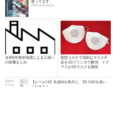
使ってます。
PR(Dreaw合同会社)
令和8年熊本地震による工場へ
新型コロナで深刻なマスク不
の影響まとめ
足を3Dプリンタで解消、イグ
アスが3Dマスクを開発
【レベル14】生成AIを味方に、3D CADを使い
こなそう！
SNSアカウントを着実に成長。実はみんなココ
使ってます。