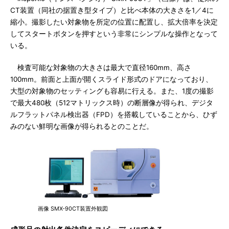
CT装置（同社の据置き型タイプ）と比べ本体の大きさを1／4に
縮小。撮影したい対象物を所定の位置に配置し、拡大倍率を決定
してスタートボタンを押すという非常にシンプルな操作となって
いる。
検査可能な対象物の大きさは最大で直径160mm、高さ
100mm。前面と上面が開くスライド形式のドアになっており、
大型の対象物のセッティングも容易に行える。また、1度の撮影
で最大480枚（512マトリックス時）の断層像が得られ、デジタ
ルフラットパネル検出器（FPD）を搭載していることから、ひず
みのない鮮明な画像が得られるとのことだ。
画像 SMX-90CT装置外観図