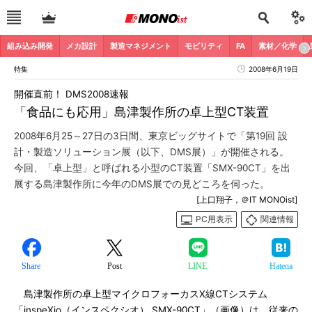
組み込み開発
メカ設計
製造マネジメント
モビリティ
FA
素材／化学
特集
2008年6月19日
開催直前！ DMS2008速報
「食品にも応用」島津製作所の卓上型CT装置
2008年6月25～27日の3日間、東京ビッグサイトで「第19回 設
計・製造ソリューション展（以下、DMS展）」が開催される。
今回、「卓上型」と呼ばれる小型のCT装置「SMX-90CT」を出
展する島津製作所に今年のDMS展での見どころを伺った。
[上口翔子，＠IT MONOist]
PC用表示
関連情報
Share
Post
LINE
Hatena
島津製作所の卓上型マイクロフォーカスX線CTシステム
「inspeXio（インスペクシオ） SMX-90CT」（画像）は、従来の