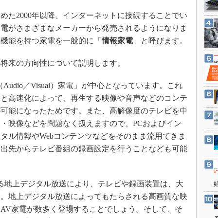
3Dプリンタ
産業オープンネット展
た2000年以降、インターネットに接続することでい
デジタルツインとCAE
家電がさまざまなメーカーから発売されるようになりま
S＆OP
続機能を持つ家電を一般的に「
情報家電
」と呼びます。
インダストリー4.0
将来の方向性について説明します。
イノベーション
製造業ビッグデータ
dio／Visual）家電」が中心となっています。これ
メイドインジャパン
大と高速化によって、再生する映像や音声などのコンテ
植物工場
が可能になったためです。また、高解像度のテレビを中
・映像などを問題なく扱えますので、PCおよびイン
知財マネジメント
タル情報やWebコンテンツなどをそのまま流用できま
海外生産
外出先からテレビ番組の録画設定を行うことなども可能
グローバル設計・開発
制御セキュリティ
いる地上デジタル放送により、テレビや録画装置は、大
新型コロナへの対応
す。地上デジタル放送によってもたらされる高画質な映
AV家電が数多く登場することでしょう。そして、そ