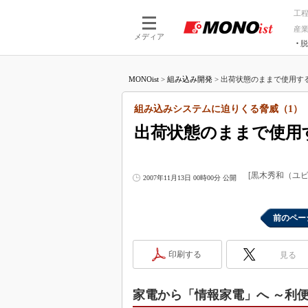
工
産
メディア
脱
つながる技術
AI×技術
MONOist
>
組み込み開発
>
出荷状態のままで使用する
つながる工場
AI×設備
つながるサービ
Physical
組み込みシステムに迫りくる脅威（1）
出荷状態のままで使用
[黒木秀和（ユ
2007年11月13日 00時00分 公開
前のペー
印刷する
見る
家電から「情報家電」へ ～利