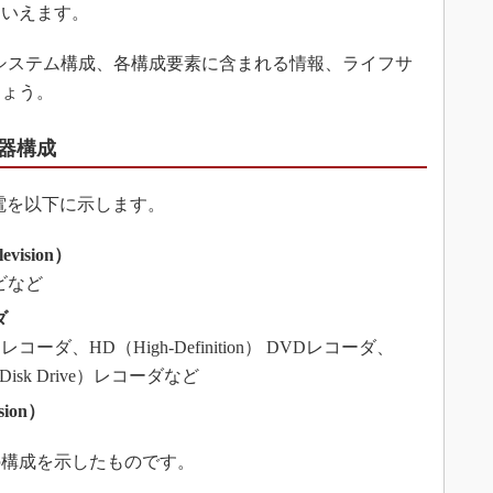
といえます。
システム構成、各構成要素に含まれる情報、ライフサ
しょう。
器構成
電を以下に示します。
ision）
ビなど
ダ
Disc）レコーダ、HD（High-Definition） DVDレコーダ、
 Disk Drive）レコーダなど
ision）
の構成を示したものです。