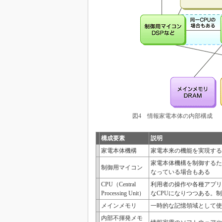
図4 情報家電本体の内部構成
構成要素
説明
家電本体機構
家電本来の機能を実現する
家電本体機構を制御するた
制御用マイコン
なっている場合もある
CPU（Central
利用者の操作や各種アプリ
Processing Unit）
なCPUになりつつある。
メインメモリ
一時的な記憶領域として使
内部不揮発メモ