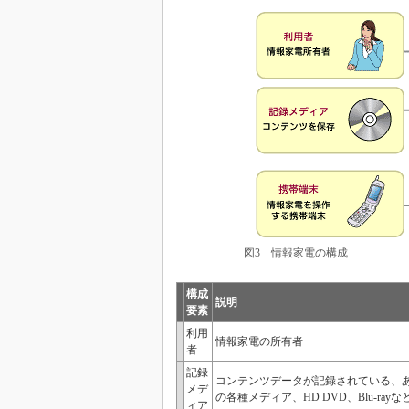
図3 情報家電の構成
構成
説明
要素
利用
情報家電の所有者
者
記録
コンテンツデータが記録されている、
メデ
の各種メディア、HD DVD、Blu-ra
ィア