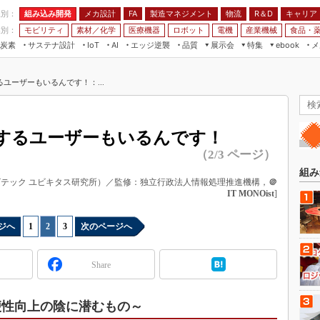
程別：
組み込み開発
メカ設計
製造マネジメント
物流
R＆D
キャリア
FA
業別：
モビリティ
素材／化学
医療機器
ロボット
電機
産業機械
食品・
炭素
サステナ設計
エッジ逆襲
品質
展示会
特集
メ
IoT
AI
ebook
伝承
組み込み開発
CEATEC
読者調査まとめ
編集後記
ユーザーもいるんです！：...
JIMTOF
保全
メカ設計
つながるクルマ
組込み/エッジ コンピューティング
ス
 AI
製造マネジメント
5G
展＆IoT/5Gソリューション展
VR／AR
FA
するユーザーもいるんです！
IIFES
モビリティ
フィールドサービス
（2/3 ページ）
国際ロボット展
素材／化学
FPGA
組み
ジャパンモビリティショー
ビテック ユビキタス研究所）／監修：独立行政法人情報処理推進機構，
＠
組み込み画像技術
IT MONOist
]
TECHNO-FRONTIER
組み込みモデリング
人テク展
ジへ
1
|
2
|
3
次のページへ
Windows Embedded
スマート工場EXPO
車載ソフト開発
Share
EdgeTech+
ISO26262
日本ものづくりワールド
無償設計ツール
便性向上の陰に潜むもの～
AUTOMOTIVE WORLD