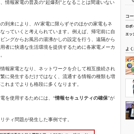
、情報家電の普及の“起爆剤”となることは間違いない
コー
の到来により、AV家電に限らずそのほかの家電もネ
ロボ
になっていくと考えられています。例えば、帰宅前に自
エッ
リビングからお風呂の湯沸かしの設定を行う、遠隔から
利用者に快適な生活環境を提供するために各家電メーカ
よく
す。
情報家電となり、ネットワークを介して相互接続され
頻繁に発生するだけではなく、流通する情報の種類も増
がこれまでよりも格段に多くなります。
電を使用するためには、“
情報セキュリティの確保
”が
リティ問題が発生した事例です。