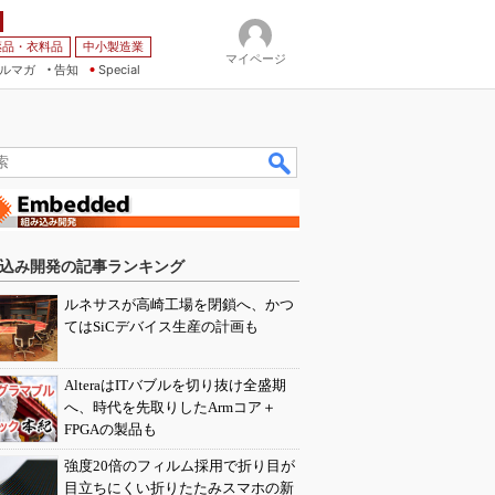
薬品・衣料品
中小製造業
マイページ
ルマガ
告知
Special
込み開発の記事ランキング
ルネサスが高崎工場を閉鎖へ、かつ
てはSiCデバイス生産の計画も
AlteraはITバブルを切り抜け全盛期
へ、時代を先取りしたArmコア＋
FPGAの製品も
強度20倍のフィルム採用で折り目が
目立ちにくい折りたたみスマホの新