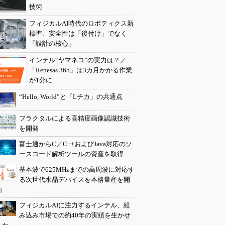
技術
フィジカルAI時代のロボティクス新
標準、安全性は「後付け」でなく
「設計の核心」
インテル“ヤマネコ”の実力は？／
「Renesas 365」は3カ月かかる作業
が1分に
“Hello, World”と「Lチカ」の共通点
フラクタルによる高精度画像認識技術
を開発
富士通からC／C++およびJava対応のソ
ースコード解析ツールの資産を取得
基本波で625MHzまでの高周波に対応す
る次世代水晶デバイスを本格量産を開
始
フィジカルAIに注力するインテル、組
み込み市場での約40年の実績を生かせ