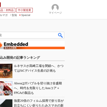
薬品・衣料品
中小製造業
マイページ
ルマガ
告知
Special
込み開発の記事ランキング
ルネサスが高崎工場を閉鎖へ、かつ
てはSiCデバイス生産の計画も
AlteraはITバブルを切り抜け全盛期
へ、時代を先取りしたArmコア＋
FPGAの製品も
強度20倍のフィルム採用で折り目が
目立ちにくい折りたたみスマホの新