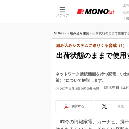
工
産
メディア
脱
つながる技術
AI×技術
MONOist
>
組み込み開発
>
出荷状態のままで使用する
つながる工場
AI×設備
つながるサービ
Physical
組み込みシステムに迫りくる脅威（1）
出荷状態のままで使用
ネットワーク接続機能を持つ家電、いわ
策）”について解説します。
[黒木秀和（ユ
2007年11月13日 00時00分 公開
印刷する
見る
昨今の情報家電、カーナビ、携帯