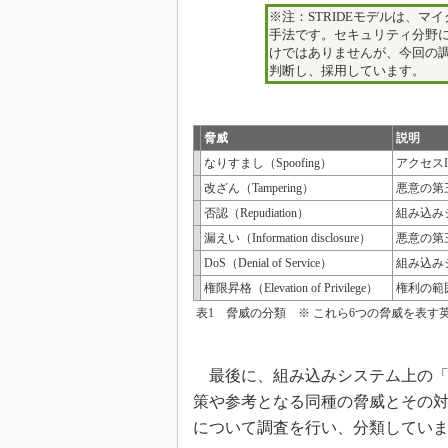
※注：STRIDEモデルは、
手法です。セキュリティ分野に
けではありませんが、今回の
判断し、採用しています。
脅威
説明
なりすまし（Spoofing）
アクセス
改ざん（Tampering）
悪意の第
否認（Repudiation）
組み込み
漏えい（Information disclosure）
悪意の第
DoS（Denial of Service）
組み込み
権限昇格（Elevation of Privilege）
権利の範
表1 脅威の分類 ※ これら6つの脅威を表す
最後に、組み込みシステム上の「
策や参考となる同種の脅威とその
について調査を行い、分類していま