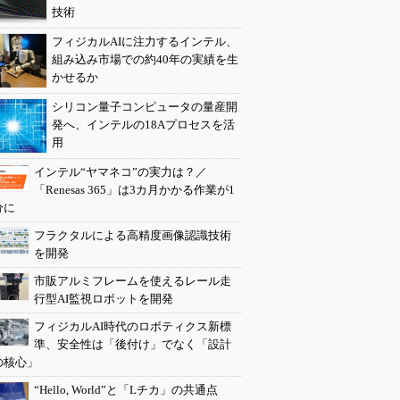
技術
フィジカルAIに注力するインテル、
組み込み市場での約40年の実績を生
かせるか
シリコン量子コンピュータの量産開
発へ、インテルの18Aプロセスを活
用
インテル“ヤマネコ”の実力は？／
「Renesas 365」は3カ月かかる作業が1
分に
フラクタルによる高精度画像認識技術
を開発
市販アルミフレームを使えるレール走
行型AI監視ロボットを開発
フィジカルAI時代のロボティクス新標
準、安全性は「後付け」でなく「設計
の核心」
“Hello, World”と「Lチカ」の共通点