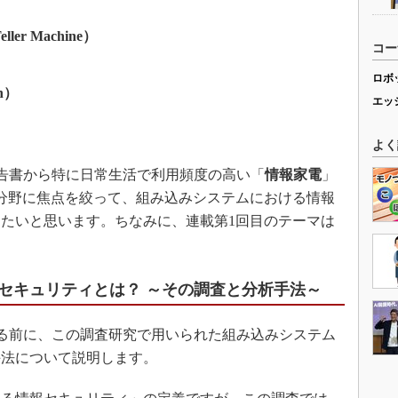
ler Machine）
コー
ロボ
on）
エッ
よく
告書から特に日常生活で利用頻度の高い「
情報家電
」
分野に焦点を絞って、組み込みシステムにおける情報
たいと思います。ちなみに、連載第1回目のテーマは
セキュリティとは？ ～その調査と分析手法～
る前に、この調査研究で用いられた組み込みシステム
手法について説明します。