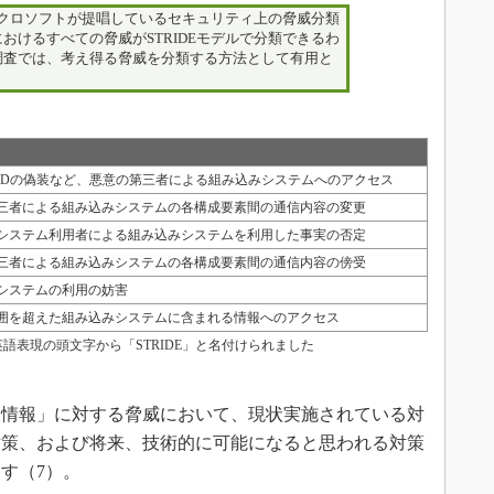
マイクロソフトが提唱しているセキュリティ上の脅威分類
おけるすべての脅威がSTRIDEモデルで分類できるわ
調査では、考え得る脅威を分類する方法として有用と
IDの偽装など、悪意の第三者による組み込みシステムへのアクセス
三者による組み込みシステムの各構成要素間の通信内容の変更
システム利用者による組み込みシステムを利用した事実の否定
三者による組み込みシステムの各構成要素間の通信内容の傍受
システムの利用の妨害
囲を超えた組み込みシステムに含まれる情報へのアクセス
英語表現の頭文字から「STRIDE」と名付けられました
情報」に対する脅威において、現状実施されている対
対策、および将来、技術的に可能になると思われる対策
す（7）。