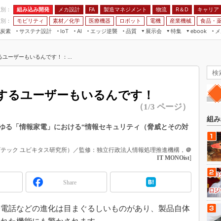
程別：
組み込み開発
メカ設計
製造マネジメント
物流
R＆D
キャリア
FA
業別：
モビリティ
素材／化学
医療機器
ロボット
電機
産業機械
食品・
炭素
サステナ設計
エッジ逆襲
品質
展示会
特集
メ
IoT
AI
ebook
伝承
組み込み開発
CEATEC
読者調査まとめ
編集後記
ユーザーもいるんです！：...
JIMTOF
保全
メカ設計
つながるクルマ
組込み/エッジ コンピューティング
ス
 AI
製造マネジメント
5G
展＆IoT/5Gソリューション展
VR／AR
FA
するユーザーもいるんです！
IIFES
モビリティ
フィールドサービス
（1/3 ページ）
国際ロボット展
素材／化学
FPGA
組み
ジャパンモビリティショー
ゆる「情報家電」における“情報セキュリティ（脅威とその対
組み込み画像技術
TECHNO-FRONTIER
組み込みモデリング
ビテック ユビキタス研究所）／監修：独立行政法人情報処理推進機構，
＠
人テク展
IT MONOist
]
Windows Embedded
スマート工場EXPO
車載ソフト開発
Share
EdgeTech+
ISO26262
日本ものづくりワールド
電話などの進化は目まぐるしいものがあり、製品自体
無償設計ツール
AUTOMOTIVE WORLD