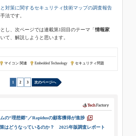
威と対策に関するセキュリティ技術マップの調査報告
析手法です。
とし、次ページでは連載第1回目のテーマ「
情報家
ついて、解説しようと思います。
マイコン 関連
|
Embedded Technology
|
セキュリティ問題
1
|
2
|
3
次のページへ
ムの“理想郷”／Rapidusの顧客獲得が進捗
策はどうなっているのか？ 2025年版調査レポート