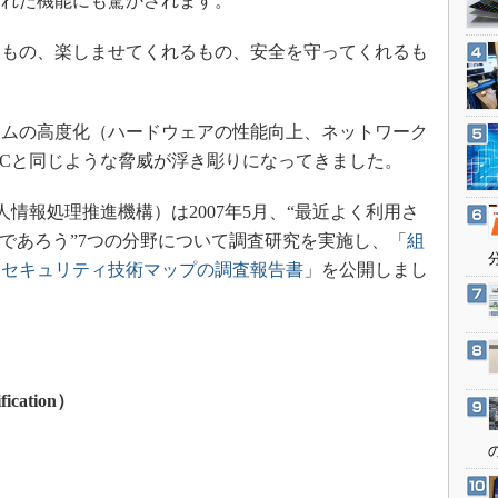
された機能にも驚かされます。
3Dプリンタ
産業オープンネット展
デジタルツインとCAE
もの、楽しませてくれるもの、安全を守ってくれるも
S＆OP
インダストリー4.0
ムの高度化（ハードウェアの性能向上、ネットワーク
イノベーション
PCと同じような脅威が浮き彫りになってきました。
製造業ビッグデータ
情報処理推進機構）は2007年5月、“最近よく利用さ
メイドインジャパン
くであろう”7つの分野について調査研究を実施し、「
組
植物工場
るセキュリティ技術マップの調査報告書
」を公開しまし
知財マネジメント
海外生産
グローバル設計・開発
制御セキュリティ
fication）
新型コロナへの対応