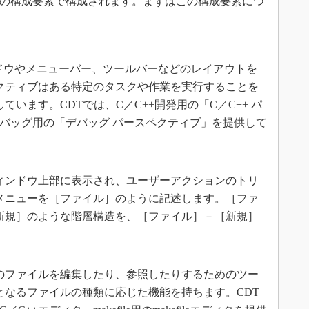
つかの構成要素で構成されます。まずはこの構成要素につ
ィンドウやメニューバー、ツールバーなどのレイアウトを
クティブはある特定のタスクや作業を実行することを
います。CDTでは、C／C++開発用の「C／C++ パ
デバッグ用の「デバッグ パースペクティブ」を提供して
ィンドウ上部に表示され、ユーザーアクションのトリ
メニューを［ファイル］のように記述します。［ファ
新規］のような階層構造を、［ファイル］－［新規］
のファイルを編集したり、参照したりするためのツー
となるファイルの種類に応じた機能を持ちます。CDT