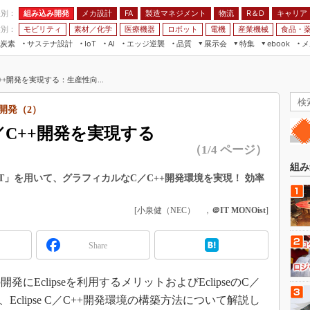
程別：
組み込み開発
メカ設計
製造マネジメント
物流
R＆D
キャリア
FA
業別：
モビリティ
素材／化学
医療機器
ロボット
電機
産業機械
食品・
炭素
サステナ設計
エッジ逆襲
品質
展示会
特集
メ
IoT
AI
ebook
伝承
組み込み開発
CEATEC
読者調査まとめ
編集後記
++開発を実現する：生産性向...
JIMTOF
保全
メカ設計
つながるクルマ
組込み/エッジ コンピューティング
ス
 AI
製造マネジメント
5G
+開発（2）
展＆IoT/5Gソリューション展
VR／AR
FA
／C++開発を実現する
IIFES
モビリティ
フィールドサービス
（1/4 ページ）
国際ロボット展
素材／化学
FPGA
組み
ジャパンモビリティショー
「CDT」を用いて、グラフィカルなC／C++開発環境を実現！ 効率
組み込み画像技術
TECHNO-FRONTIER
組み込みモデリング
[小泉健（NEC） ，
＠IT MONOist
]
人テク展
Windows Embedded
スマート工場EXPO
Share
車載ソフト開発
EdgeTech+
ISO26262
にEclipseを利用するメリットおよびEclipseのC／
日本ものづくりワールド
無償設計ツール
Eclipse C／C++開発環境の構築方法について解説し
AUTOMOTIVE WORLD