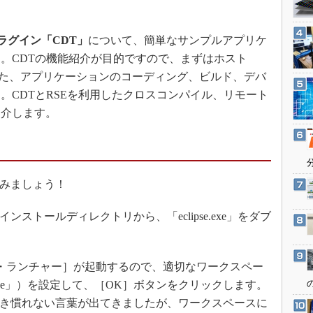
3Dプリンタ
産業オープンネット展
デジタルツインとCAE
用プラグイン「CDT」
について、簡単なサンプルアプリケ
S＆OP
。CDTの機能紹介が目的ですので、まずはホスト
インダストリー4.0
とした、アプリケーションのコーディング、ビルド、デバ
イノベーション
。CDTとRSEを利用したクロスコンパイル、リモート
紹介します。
製造業ビッグデータ
メイドインジャパン
植物工場
知財マネジメント
てみましょう！
海外生産
のインストールディレクトリから、「eclipse.exe」をダブ
グローバル設計・開発
制御セキュリティ
新型コロナへの対応
・ランチャー］が起動するので、適切なワークスペー
orkspace」）を設定して、［OK］ボタンをクリックします。
聞き慣れない言葉が出てきましたが、ワークスペースに