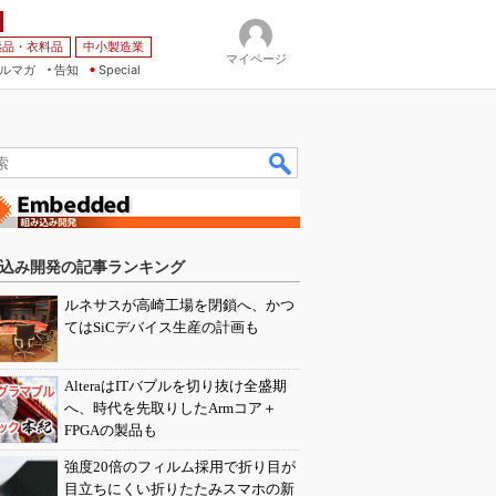
薬品・衣料品
中小製造業
マイページ
ルマガ
告知
Special
込み開発の記事ランキング
ルネサスが高崎工場を閉鎖へ、かつ
てはSiCデバイス生産の計画も
AlteraはITバブルを切り抜け全盛期
へ、時代を先取りしたArmコア＋
FPGAの製品も
強度20倍のフィルム採用で折り目が
目立ちにくい折りたたみスマホの新