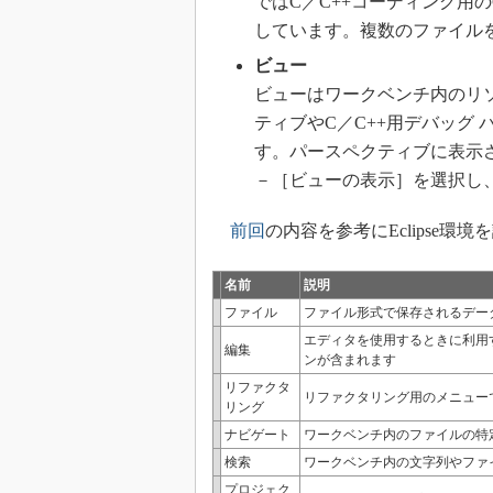
ではC／C++コーディング用のC／
しています。複数のファイル
ビュー
ビューはワークベンチ内のリソ
ティブやC／C++用デバッグ
す。パースペクティブに表示
－［ビューの表示］を選択し
前回
の内容を参考にEclipse
名前
説明
ファイル
ファイル形式で保存されるデー
エディタを使用するときに利用
編集
ンが含まれます
リファクタ
リファクタリング用のメニュー
リング
ナビゲート
ワークベンチ内のファイルの特
検索
ワークベンチ内の文字列やファ
プロジェク