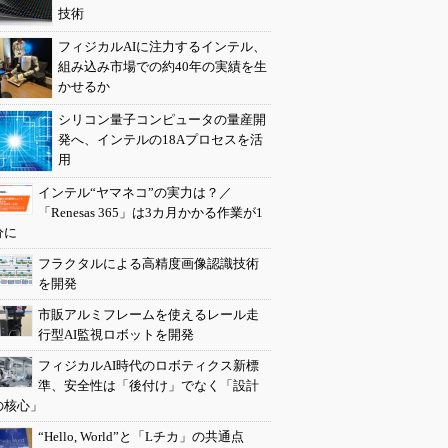
技術
フィジカルAIに注力するインテル、
組み込み市場での約40年の実績を生
かせるか
シリコン量子コンピュータの量産開
発へ、インテルの18Aプロセスを活
用
インテル“ヤマネコ”の実力は？／
「Renesas 365」は3カ月かかる作業が1
分に
フラクタルによる高精度画像認識技術
を開発
市販アルミフレームを使えるレール走
行型AI監視ロボットを開発
フィジカルAI時代のロボティクス新標
準、安全性は「後付け」でなく「設計
の核心」
“Hello, World”と「Lチカ」の共通点