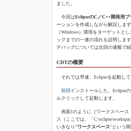
ました。
今回は
EclipseのC／C++開発
ーションを作成しながら解説します
（Windows）環境をターゲット
ッグまでの一連の流れを説明します
デバッグについては次回の連載で
CDTの概要
それでは早速、Eclipseを起動し
前回
インストールした、Eclipse
ルクリックして起動します。
画面1のように［ワークスペース
ス（ここでは、「C:\eclipse\w
いきなり“
ワークスペース
”という