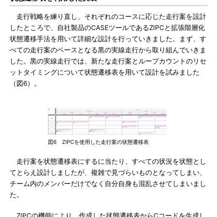
走行戦略を練り直し、それぞれのコースに応じた走行案を設計
したところで、自社製品のCASEツールであるZIPCと拡張階層化
状態遷移手法を用いて詳細な設計を行っていきました。まず、す
べての走行案のベースとなる黒の実線走行から取り組んでいきま
した。黒の実線走行では、新たな走行案とループカウントのリセ
ットタイミングについて状態遷移表を用いて設計を試みました
（図6）。
図6 ZIPCを使用した走行案の状態遷移表
走行案を状態遷移表にするに当たり、すべての状況を状態とし
てとらえ設計しましたが、複雑で見づらいものとなってしまい、
チーム内のメンバーだけでなく自分自身も混乱させてしまいまし
た。
ZIPCの機能により、作成した状態遷移表からCコードを生成し