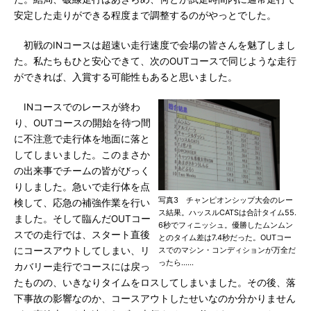
安定した走りができる程度まで調整するのがやっとでした。
初戦のINコースは超速い走行速度で会場の皆さんを魅了しまし
た。私たちもひと安心できて、次のOUTコースで同じような走行
ができれば、入賞する可能性もあると思いました。
INコースでのレースが終わ
り、OUTコースの開始を待つ間
に不注意で走行体を地面に落と
してしまいました。このまさか
の出来事でチームの皆がびっく
りしました。急いで走行体を点
写真3 チャンピオンシップ大会のレー
検して、応急の補強作業を行い
ス結果。ハッスルCATSは合計タイム55.
ました。そして臨んだOUTコー
6秒でフィニッシュ。優勝したムンムン
スでの走行では、スタート直後
とのタイム差は7.4秒だった。OUTコー
にコースアウトしてしまい、リ
スでのマシン・コンディションが万全だ
ったら……
カバリー走行でコースには戻っ
たものの、いきなりタイムをロスしてしまいました。その後、落
下事故の影響なのか、コースアウトしたせいなのか分かりません