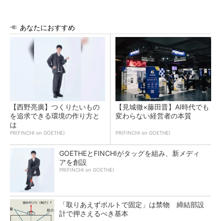
あなたにおすすめ
【西野亮廣】つくりたいもの
【見城徹×藤田晋】AI時代でも
を追求できる環境の作り方と
変わらない経営者の本質
は
PR(FINCHI on GOETHE)
PR(FINCHI on GOETHE)
GOETHEとFINCHIがタッグを組み、新メディ
アを創設
PR(FINCHI on GOETHE)
「取りあえずボルトで固定」は禁物 締結部設
計で押さえるべき基本