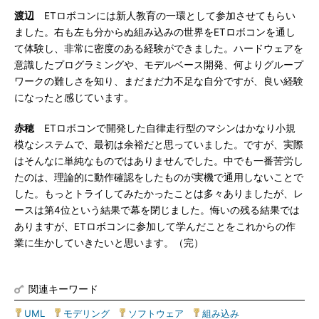
渡辺
ETロボコンには新人教育の一環として参加させてもらい
ました。右も左も分からぬ組み込みの世界をETロボコンを通し
て体験し、非常に密度のある経験ができました。ハードウェアを
意識したプログラミングや、モデルベース開発、何よりグループ
ワークの難しさを知り、まだまだ力不足な自分ですが、良い経験
になったと感じています。
赤穂
ETロボコンで開発した自律走行型のマシンはかなり小規
模なシステムで、最初は余裕だと思っていました。ですが、実際
はそんなに単純なものではありませんでした。中でも一番苦労し
たのは、理論的に動作確認をしたものが実機で通用しないことで
した。もっとトライしてみたかったことは多々ありましたが、レ
ースは第4位という結果で幕を閉じました。悔いの残る結果では
ありますが、ETロボコンに参加して学んだことをこれからの作
業に生かしていきたいと思います。（完）
関連キーワード
UML
|
モデリング
|
ソフトウェア
|
組み込み
|