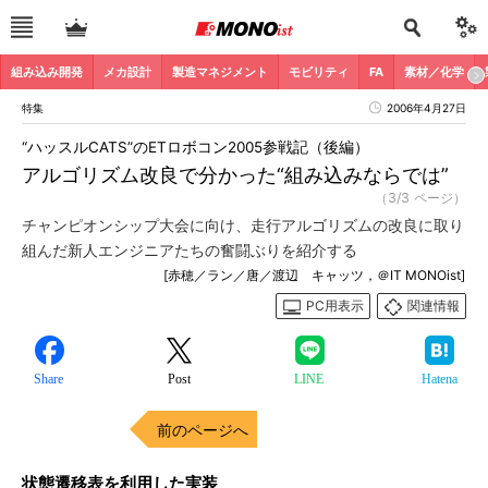
組み込み開発
メカ設計
製造マネジメント
モビリティ
FA
素材／化学
特集
2006年4月27日
“ハッスルCATS”のETロボコン2005参戦記（後編）
アルゴリズム改良で分かった“組み込みならでは”
（3/3 ページ）
チャンピオンシップ大会に向け、走行アルゴリズムの改良に取り
組んだ新人エンジニアたちの奮闘ぶりを紹介する
[赤穂／ラン／唐／渡辺 キャッツ，＠IT MONOist]
PC用表示
関連情報
Share
Post
LINE
Hatena
前のページへ
状態遷移表を利用した実装