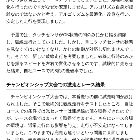
化を行ったのですがなぜか安定しません。アルゴリズム自身が複
雑なのではないかと考え、アルゴリズムを最適化・改良を行い、
安定した走行を実現しました。
予選では、タッチセンサがON状態の間のみにかじ幅を調節
し、破線走行としていました。しかし、常にタッチセンサの状態
を見なくてはいけなくなり、かじの制御が対応し切れませんでし
た。そこで、新しい破線走行を考案しました。破線走行時のみか
じを振るスピードを左右で変化させるものです。試験的に走らせ
た結果、自社コースで約8割の走破率でした。
チャンピオンシップ大会での激走とレース結果
チャンピオンシップ大会では、本番走行の前に試走時間が設け
られました。そこで最終的に破線走行をテストしたところ、自社
コースでの条件では光センサーは漆黒線の値を取得できたのです
が、レース会場ではまったく取得できません。さらにレース会場
の環境は、通常走行にも影響を与え、走行が不安定になってしま
いました。このままでは完走も危ういという問題に直面しまし
た。結局、破線走行はあきらめ、何とか試走時間内に通常走行で