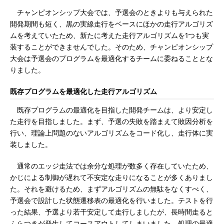
チャンピオンシップ大会では、予選会のときよりも与えられた
開発期間も短く、黒の実線走行をベースにほかの走行アルゴリズ
ムを考えていたため、新たに考えた走行アルゴリズムを1つも実
装することができませんでした。そのため、チャンピオンシップ
大会は予選会のプログラムを最適化するチームに委ねることとな
りました。
既存プログラムを最適化した走行アルゴリズム
既存プログラムの最適化を目指した開発チームは、より安定し
た走行を目指しました。まず、予選の失敗を踏まえて敗因分析を
行い、理論上問題のないアルゴリズムをコード化し、走行体に実
装しました。
通常のエッジ走法では余分な処理が数多く存在していたため、
かじによる制御が遅れて不安定な走りになることが多くありまし
た。それを避けるため、まずアルゴリズムの無駄をなくすべく、
予選会で設計した状態遷移表の最適化を行いました。テストを行
った結果、予選より若干安定して走行しましたが、長時間走ると
ふらつきが発生してコースアウトしてしまいました。処理の最適