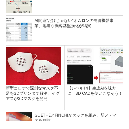
AI関連“だけじゃない”オムロンの制御機器事
業、地道な顧客基盤強化が結実
新型コロナで深刻なマスク不
【レベル14】生成AIを味方
足を3Dプリンタで解消、イグ
に、3D CADを使いこなそう！
アスが3Dマスクを開発
GOETHEとFINCHIがタッグを組み、新メディ
アを創設
PR(FINCHI on GOETHE)