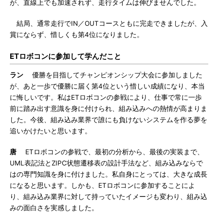
が、直線上でも加速されず、走行タイムは伸びませんでした。
結局、通常走行でIN／OUTコースともに完走できましたが、入
賞にならず、惜しくも第4位になりました。
ETロボコンに参加して学んだこと
ラン
優勝を目指してチャンピオンシップ大会に参加しました
が、あと一歩で優勝に届く第4位という惜しい成績になり、本当
に悔しいです。私はETロボコンの参戦により、仕事で常に一歩
前に踏み出す意識を身に付けられ、組み込みへの熱情が高まりま
した。今後、組み込み業界で誰にも負けないシステムを作る夢を
追いかけたいと思います。
唐
ETロボコンの参戦で、最初の分析から、最後の実装まで、
UML表記法とZIPC状態遷移表の設計手法など、組み込みならで
はの専門知識を身に付けました。私自身にとっては、大きな成長
になると思います。しかも、ETロボコンに参加することによ
り、組み込み業界に対して持っていたイメージも変わり、組み込
みの面白さを実感しました。